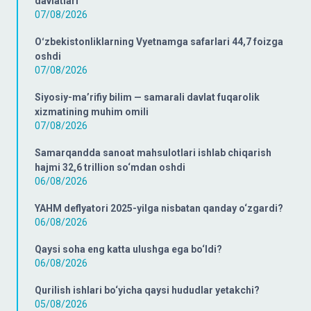
davlatlari
07/08/2026
Oʻzbekistonliklarning Vyetnamga safarlari 44,7 foizga
oshdi
07/08/2026
Siyosiy-ma’rifiy bilim — samarali davlat fuqarolik
xizmatining muhim omili
07/08/2026
Samarqandda sanoat mahsulotlari ishlab chiqarish
hajmi 32,6 trillion so‘mdan oshdi
06/08/2026
YAHM deflyatori 2025-yilga nisbatan qanday o‘zgardi?
06/08/2026
Qaysi soha eng katta ulushga ega bo‘ldi?
06/08/2026
Qurilish ishlari bo‘yicha qaysi hududlar yetakchi?
05/08/2026