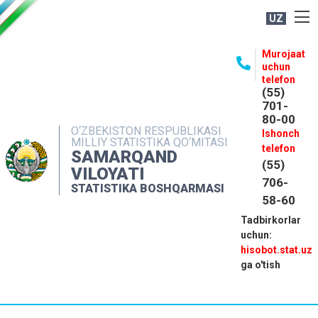
UZ
BOSHQARMA HAQIDA
Murojaat
uchun
OCHIQ MA'LUMOTLAR
telefon
(55)
NASHRLAR
701-
80-00
INTERAKTIV XIZMATLAR
O‘ZBEKISTON RESPUBLIKASI
Ishonch
MILLIY STATISTIKA QO‘MITASI
MATBUOT XIZMATI
telefon
SAMARQAND
(55)
MUROJAATLAR
VILOYATI
706-
STATISTIKA BOSHQARMASI
KONTAKTLAR
58-60
Tadbirkorlar
uchun:
hisobot.stat.uz
ga o'tish