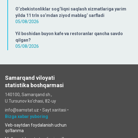
O‘zbekistonliklar sog‘liqni saqlash xizmatlariga yarim
yilda 11 trln so‘mdan ziyod mablag‘ sarfladi
05/08/2026
Yil boshidan buyon kafe va restoranlar qancha savdo
qilgan?
05/08/2026
Samarqand viloyati
statistika boshqarmasi
140100, Samarqand sh.,
U.Tursunov ko‘chаsi, 82-uy
info@samstat.uz
•
Sayt xaritasi
•
Bizga xabar yuboring
Veb-saytdan foydalanish uchun
qo‘llanma