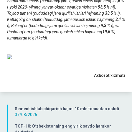
Samarqand shahri (hududdagi jami qurilish ishlari hajmining
21,6
%
i yoki 2020- yilning yanvar-oktabr olyariga nisbatan
93,5
% ni),
Toyloq tumani (hududdagi jami qurilish ishlari hajmining
33,5
% i),
Kattaqo‘rg‘on shahri (hududdagi jami qurilish ishlari hajmining
2,1
%
i), Bulung‘ur (hududdagi jami qurilish ishlari hajmining 9
,3
% i), va
Pastdarg‘om (hududdagi jami qurilish ishlari hajmining
19,6
%)
tumanlarga to‘g‘ri keldi.
Axborot xizmati
Sement ishlab chiqarish hajmi 10 mln tonnadan oshdi
07/08/2026
TOP-10: Oʻzbekistonning eng yirik savdo hamkor