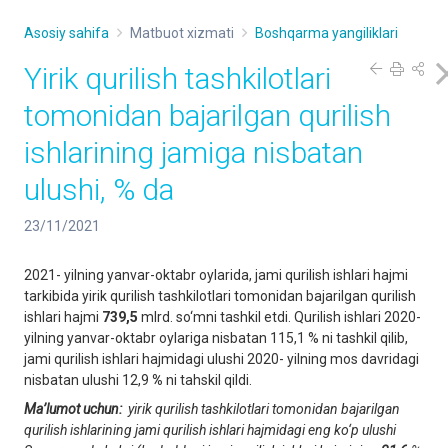
Asosiy sahifa
Matbuot xizmati
Boshqarma yangiliklari
Yirik qurilish tashkilotlari
tomonidan bajarilgan qurilish
ishlarining jamiga nisbatan
ulushi, % da
23/11/2021
2021- yilning yanvar-oktabr oylarida, jami qurilish ishlari hajmi
tarkibida yirik qurilish tashkilotlari tomonidan bajarilgan qurilish
ishlari hajmi
739,5
mlrd. so‘mni tashkil etdi. Qurilish ishlari 2020-
yilning yanvar-oktabr oylariga nisbatan 115,1 % ni tashkil qilib,
jami qurilish ishlari hajmidagi ulushi 2020- yilning mos davridagi
nisbatan ulushi 12,9
%
ni tahskil qildi.
Ma’lumot uchun:
yirik qurilish tashkilotlari tomonidan bajarilgan
qurilish ishlarining jami qurilish ishlari hajmidagi eng ko‘p ulushi