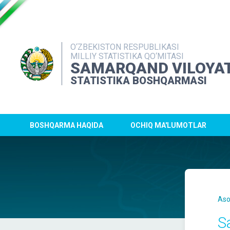
O‘ZBEKISTON RESPUBLIKASI
MILLIY STATISTIKA QO‘MITASI
SAMARQAND VILOYAT
STATISTIKA BOSHQARMASI
BOSHQARMA HAQIDA
OCHIQ MA'LUMOTLAR
Aso
Sa