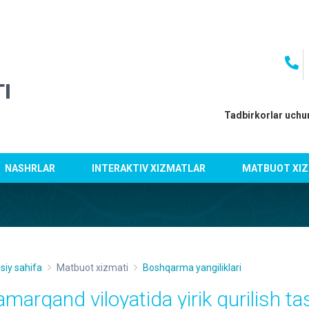
I
Tadbirkorlar uchu
NASHRLAR
INTERAKTIV XIZMATLAR
MATBUOT XIZ
siy sahifa
Matbuot xizmati
Boshqarma yangiliklari
marqand viloyatida yirik qurilish tas