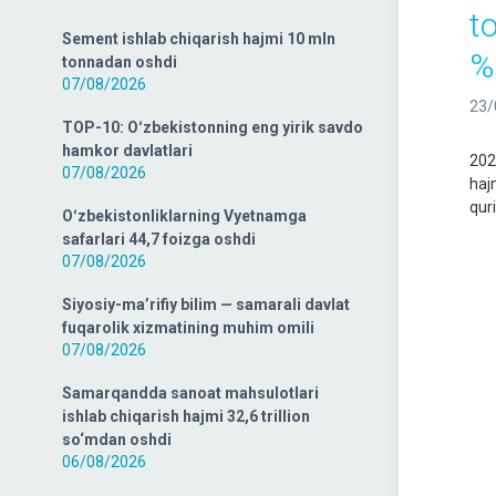
t
Sement ishlab chiqarish hajmi 10 mln
%
tonnadan oshdi
07/08/2026
23/
TOP-10: Oʻzbekistonning eng yirik savdo
hamkor davlatlari
2022
07/08/2026
hajm
quri
Oʻzbekistonliklarning Vyetnamga
safarlari 44,7 foizga oshdi
07/08/2026
Siyosiy-ma’rifiy bilim — samarali davlat
fuqarolik xizmatining muhim omili
07/08/2026
Samarqandda sanoat mahsulotlari
ishlab chiqarish hajmi 32,6 trillion
so‘mdan oshdi
06/08/2026