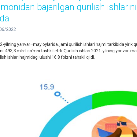
omonidan bajarilgan qurilish ishlarin
da
06/2022
-yilning yanvar–may oylarida, jami qurilish ishlari hajmi tarkibida yirik qu
i 493,3 mlrd. so‘mni tashkil etdi. Qurilish ishlari 2021-yilning yanvar-may
lish ishlari hajmidagi ulushi 16,8 foizni tahskil qildi.