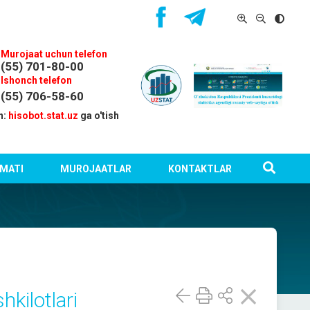
Murojaat uchun telefon
(55) 701-80-00
Ishonch telefon
(55) 706-58-60
n:
hisobot.stat.uz
ga o'tish
MATI
MUROJAATLAR
KONTAKTLAR
hkilotlari