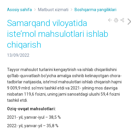
Asosiy sahifa
Matbuot xizmati
Boshqarma yangiliklari
Samarqand viloyatida
iste’mol mahsulotlari ishlab
chiqarish
13/09/2022
Tayyor mahsulot turlarini kengaytirish va ishlab chiqarilishini
qo‘llab-quvvatlash bo‘yicha amalga oshirib kelinayotgan chora-
tadbirlar natijasida, iste’mol mahsulotlari ishlab chiqarish hajmi
9 009,9 mlrd. so‘mni tashkil etdi va 2021- yilning mos davriga
nisbatan 119,6 foizni, uning jami sanoatdagi ulushi 59,4 foizni
tashkil etdi.
Oziq-ovqat mahsulotlari:
2021- yil, yanvar-iyul – 38,5 %
2022- yil, yanvar-yil – 35,8 %