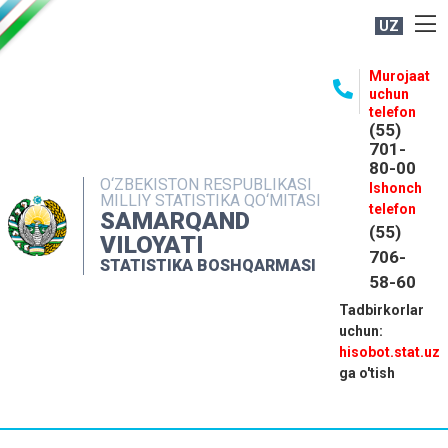
UZ
BOSHQARMA HAQIDA
Murojaat
uchun
OCHIQ MA'LUMOTLAR
telefon
(55)
NASHRLAR
701-
80-00
INTERAKTIV XIZMATLAR
O‘ZBEKISTON RESPUBLIKASI
Ishonch
MILLIY STATISTIKA QO‘MITASI
MATBUOT XIZMATI
telefon
SAMARQAND
(55)
MUROJAATLAR
VILOYATI
706-
STATISTIKA BOSHQARMASI
KONTAKTLAR
58-60
Tadbirkorlar
uchun:
hisobot.stat.uz
ga o'tish