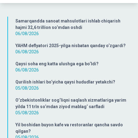
Samarqandda sanoat mahsulotlari ishlab chiqarish
hajmi 32,6 trillion so‘mdan oshdi
06/08/2026
YAHM deflyatori 2025-yilga nisbatan qanday o‘zgardi?
06/08/2026
Qaysi soha eng katta ulushga ega bo‘ldi?
06/08/2026
Qurilish ishlari bo‘yicha qaysi hududlar yetakchi?
05/08/2026
O‘zbekistonliklar sog‘liqni saqlash xizmatlariga yarim
yilda 11 trln so‘mdan ziyod mablag‘ sarfladi
05/08/2026
Yil boshidan buyon kafe va restoranlar qancha savdo
qilgan?
05/08/2026