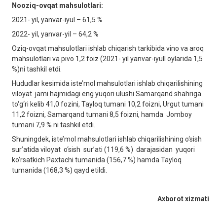
Nooziq-ovqat mahsulotlari:
2021- yil, yanvar-iyul – 61,5 %
2022- yil, yanvar-yil – 64,2 %
Oziq-ovqat mahsulotlari ishlab chiqarish tarkibida vino va aroq
mahsulotlari va pivo 1,2 foiz (2021- yil yanvar-iyull oylarida 1,5
%)ni tashkil etdi.
Hududlar kesimida iste’mol mahsulotlari ishlab chiqarilishining
viloyat jami hajmidagi eng yuqori ulushi Samarqand shahriga
to‘g‘ri kelib 41,0 fozini, Tayloq tumani 10,2 foizni, Urgut tumani
11,2 foizni, Samarqand tumani 8,5 foizni, hamda Jomboy
tumani 7,9 % ni tashkil etdi.
Shuningdek, iste’mol mahsulotlari ishlab chiqarilishining o‘sish
sur’atida viloyat o‘sish sur’ati (119,6 %) darajasidan yuqori
ko‘rsatkich Paxtachi tumanida (156,7 %) hamda Tayloq
tumanida (168,3 %) qayd etildi.
Axborot xizmati