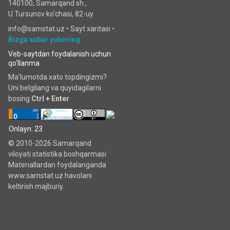
140100, Samarqand sh.,
U.Tursunov ko‘chаsi, 82-uy
info@samstat.uz
•
Sayt xaritasi
•
Bizga xabar yuboring
Veb-saytdan foydalanish uchun
qo‘llanma
Ma'lumotda xato topdingizmi?
Uni belgilang va quyidagilarni
bosing
Ctrl + Enter
Onlayn: 23
© 2010-2026 Samarqand
viloyati statistika boshqarmasi
Materiallardan foydalanganda
www.samstat.uz havolani
keltirish majburiy.