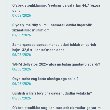
Oʻzbekistonliklarning Vyetnamga safarlari 44,7 foizga
oshdi
07/08/2026
Siyosiy-ma’rifiy bilim — samarali davlat fuqarolik
xizmatining muhim omili
07/08/2026
Samarqandda sanoat mahsulotlari ishlab chiqarish
hajmi 32,6 trillion so‘mdan oshdi
06/08/2026
YAHM deflyatori 2025-yilga nisbatan qanday o‘zgardi?
06/08/2026
Qaysi soha eng katta ulushga ega bo‘ldi?
06/08/2026
Qurilish ishlari bo‘yicha qaysi hududlar yetakchi?
05/08/2026
O‘zbekistonliklar sog‘liqni saqlash xizmatlariga yarim