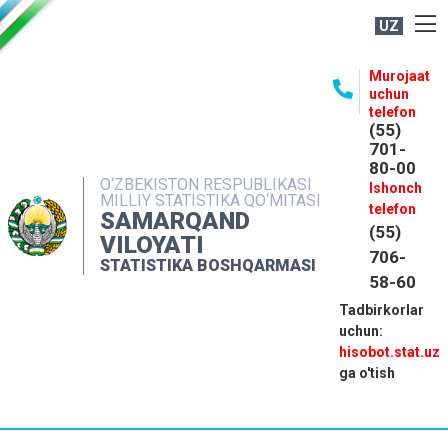
UZ
BOSHQARMA HAQIDA
Murojaat
uchun
OCHIQ MA'LUMOTLAR
telefon
(55)
NASHRLAR
701-
80-00
INTERAKTIV XIZMATLAR
O‘ZBEKISTON RESPUBLIKASI
Ishonch
MILLIY STATISTIKA QO‘MITASI
MATBUOT XIZMATI
telefon
SAMARQAND
(55)
MUROJAATLAR
VILOYATI
706-
STATISTIKA BOSHQARMASI
KONTAKTLAR
58-60
Tadbirkorlar
uchun:
hisobot.stat.uz
ga o'tish