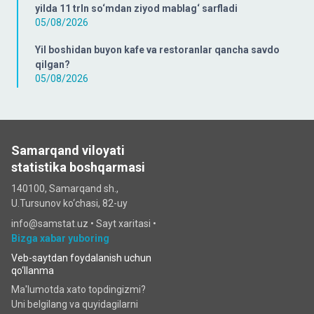
yilda 11 trln so‘mdan ziyod mablag‘ sarfladi
05/08/2026
Yil boshidan buyon kafe va restoranlar qancha savdo
qilgan?
05/08/2026
Samarqand viloyati
statistika boshqarmasi
140100, Samarqand sh.,
U.Tursunov ko‘chаsi, 82-uy
info@samstat.uz
•
Sayt xaritasi
•
Bizga xabar yuboring
Veb-saytdan foydalanish uchun
qo‘llanma
Ma'lumotda xato topdingizmi?
Uni belgilang va quyidagilarni