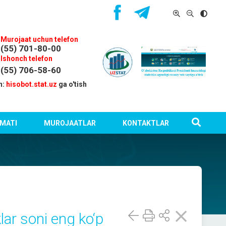
Murojaat uchun telefon
(55) 701-80-00
Ishonch telefon
(55) 706-58-60
n:
hisobot.stat.uz
ga o'tish
MATI
MUROJAATLAR
KONTAKTLAR
lar soni eng ko‘p