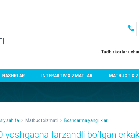
I
Tadbirkorlar uchu
NASHRLAR
INTERAKTIV XIZMATLAR
MATBUOT XIZ
siy sahifa
Matbuot xizmati
Boshqarma yangiliklari
0 yoshgacha farzandli boʻlgan erkak