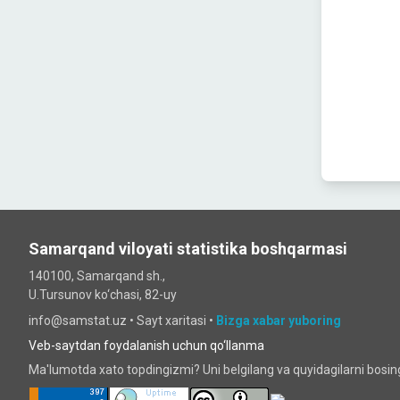
Samarqand viloyati statistika boshqarmasi
140100, Samarqand sh.,
U.Tursunov ko‘chаsi, 82-uy
info@samstat.uz
•
Sayt xaritasi
•
Bizga xabar yuboring
Veb-saytdan foydalanish uchun qo‘llanma
Ma'lumotda xato topdingizmi? Uni belgilang va quyidagilarni bosi