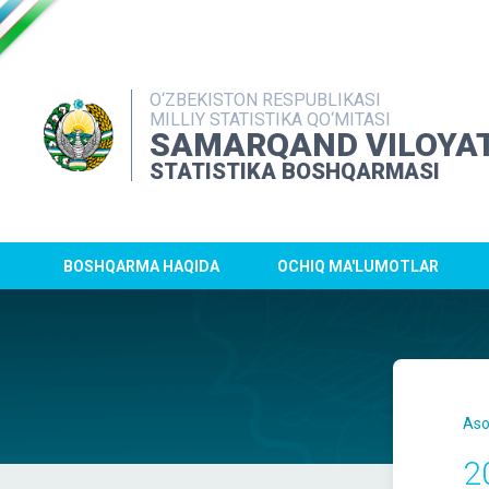
O‘ZBEKISTON RESPUBLIKASI
MILLIY STATISTIKA QO‘MITASI
SAMARQAND VILOYAT
STATISTIKA BOSHQARMASI
BOSHQARMA HAQIDA
OCHIQ MA'LUMOTLAR
Aso
2