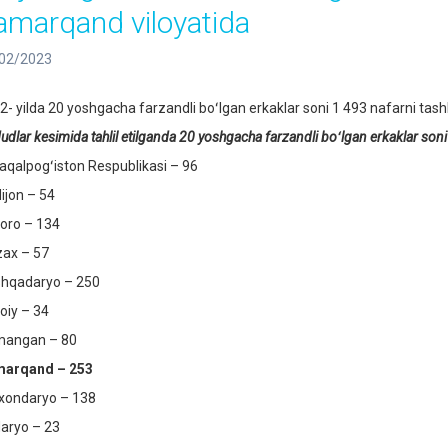
amarqand viloyatida
02/2023
2- yilda 20 yoshgacha farzandli boʻlgan erkaklar soni 1 493 nafarni tashk
dlar kesimida tahlil etilganda 20 yoshgacha farzandli boʻlgan erkaklar soni
aqalpogʻiston Respublikasi – 96
ijon – 54
oro – 134
zax – 57
hqadaryo – 250
oiy – 34
angan – 80
arqand – 253
xondaryo – 138
daryo – 23