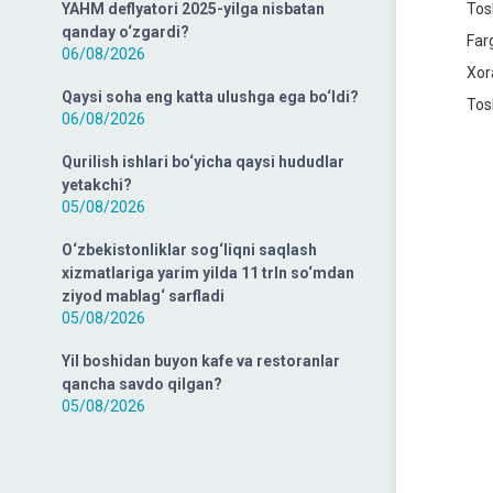
YAHM deflyatori 2025-yilga nisbatan
Tos
qanday o‘zgardi?
Far
06/08/2026
Xor
Qaysi soha eng katta ulushga ega bo‘ldi?
Tos
06/08/2026
Qurilish ishlari bo‘yicha qaysi hududlar
yetakchi?
05/08/2026
O‘zbekistonliklar sog‘liqni saqlash
xizmatlariga yarim yilda 11 trln so‘mdan
ziyod mablag‘ sarfladi
05/08/2026
Yil boshidan buyon kafe va restoranlar
qancha savdo qilgan?
05/08/2026