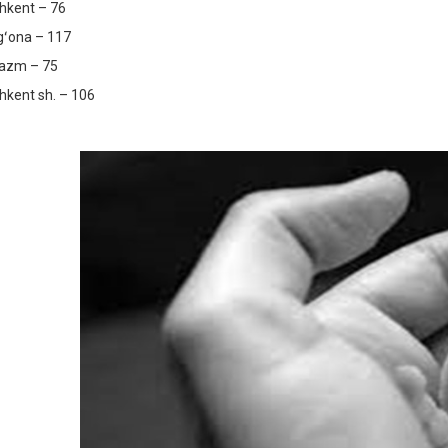
hkent – 76
gʻona – 117
azm – 75
hkent sh. – 106