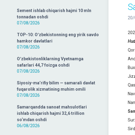
S
Sement ishlab chiqarish hajmi 10 mln
tonnadan oshdi
20/
07/08/2026
202
TOP-10: Oʻzbekistonning eng yirik savdo
hamkor davlatlari
Hudu
07/08/2026
Qor
Oʻzbekistonliklarning Vyetnamga
And
safarlari 44,7 foizga oshdi
Bux
07/08/2026
Jiz
Siyosiy-ma’rifiy bilim — samarali davlat
Qas
fuqarolik xizmatining muhim omili
Nav
07/08/2026
Nam
Samarqandda sanoat mahsulotlari
Sam
ishlab chiqarish hajmi 32,6 trillion
so‘mdan oshdi
Sur
06/08/2026
Sir