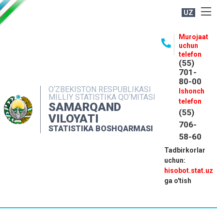
UZ
BOSHQARMA HAQIDA
Murojaat
uchun
OCHIQ MA'LUMOTLAR
telefon
(55)
NASHRLAR
701-
80-00
INTERAKTIV XIZMATLAR
O‘ZBEKISTON RESPUBLIKASI
Ishonch
MILLIY STATISTIKA QO‘MITASI
MATBUOT XIZMATI
telefon
SAMARQAND
(55)
MUROJAATLAR
VILOYATI
706-
STATISTIKA BOSHQARMASI
KONTAKTLAR
58-60
Tadbirkorlar
uchun:
hisobot.stat.uz
ga o'tish