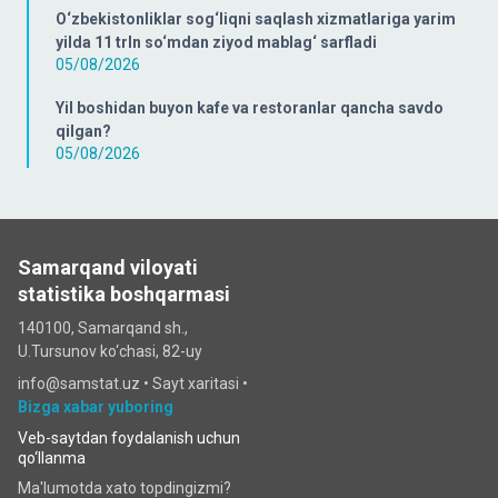
O‘zbekistonliklar sog‘liqni saqlash xizmatlariga yarim
yilda 11 trln so‘mdan ziyod mablag‘ sarfladi
05/08/2026
Yil boshidan buyon kafe va restoranlar qancha savdo
qilgan?
05/08/2026
Samarqand viloyati
statistika boshqarmasi
140100, Samarqand sh.,
U.Tursunov ko‘chаsi, 82-uy
info@samstat.uz
•
Sayt xaritasi
•
Bizga xabar yuboring
Veb-saytdan foydalanish uchun
qo‘llanma
Ma'lumotda xato topdingizmi?