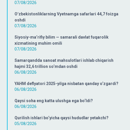
07/08/2026
Oʻzbekistonliklarning Vyetnamga safarlari 44,7 foizga
oshdi
07/08/2026
Siyosiy-ma’rifiy bilim — samarali davlat fuqarolik
xizmatining muhim omili
07/08/2026
Samarqandda sanoat mahsulotlari ishlab chiqarish
hajmi 32,6 trillion so‘mdan oshdi
06/08/2026
YAHM deflyatori 2025-yilga nisbatan qanday o‘zgardi?
06/08/2026
Qaysi soha eng katta ulushga ega bo‘ldi?
06/08/2026
Qurilish ishlari bo‘yicha qaysi hududlar yetakchi?
05/08/2026