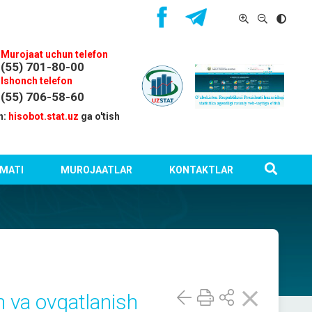
Murojaat uchun telefon
(55) 701-80-00
Ishonch telefon
(55) 706-58-60
n:
hisobot.stat.uz
ga o'tish
MATI
MUROJAATLAR
KONTAKTLAR
 va ovqatlanish