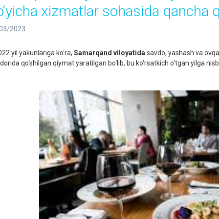
o‘yicha xizmatlar sohasida qancha qo
03/2023
2 yil yakunlariga ko‘ra,
Samarqand viloyatida
savdo, yashash va ovqat
orida qo‘shilgan qiymat yaratilgan bo‘lib, bu ko‘rsatkich o‘tgan yilga nis