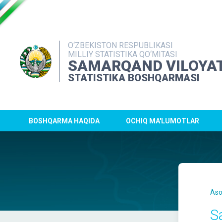
O‘ZBEKISTON RESPUBLIKASI
MILLIY STATISTIKA QO‘MITASI
SAMARQAND VILOYAT
STATISTIKA BOSHQARMASI
BOSHQARMA HAQIDA
OCHIQ MA'LUMOTLAR
Aso
S