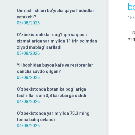
b
Qurilish ishlari bo‘yicha qaysi hududlar
yetakchi?
15/
05/08/2026
202
O‘zbekistonliklar sog‘liqni saqlash
miqd
xizmatlariga yarim yilda 11 trln so‘mdan
ziyod mablag‘ sarfladi
05/08/2026
Yil boshidan buyon kafe va restoranlar
qancha savdo qilgan?
05/08/2026
O‘zbekistonda botanika bog‘lariga
tashriflar soni 3,8 barobarga oshdi
04/08/2026
O‘zbekistonda yarim yilda 75,3 ming
tonna baliq ovlandi
04/08/2026