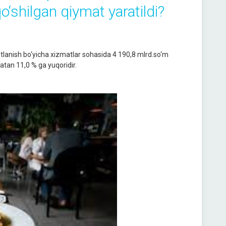
‘shilgan qiymat yaratildi?
lanish bo‘yicha xizmatlar sohasida 4 190,8 mlrd.so‘m
batan 11,0 % ga yuqoridir.