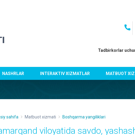
I
Tadbirkorlar uchu
NASHRLAR
INTERAKTIV XIZMATLAR
MATBUOT XIZ
siy sahifa
Matbuot xizmati
Boshqarma yangiliklari
amarqand viloyatida savdo, yashash