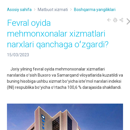
Asosiy sahifa
Matbuot xizmati
Boshqarma yangiliklari
Fevral oyida
mehmonxonalar xizmatlari
narxlari qanchaga oʻzgardi?
15/03/2023
Joriy yilning fevral oyida mehmonxonalar xizmatlari
narxlarida oʻsish Buxoro va Samarqand viloyatlarida kuzatildi va
buning hisobiga ushbu xizmat boʻyicha iste'mol narxlari indeksi
(INI) respublika boʻyicha oʻrtacha 100,6 % darajasida shakllandi.