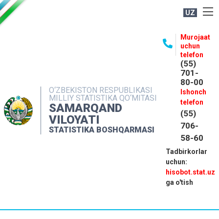
UZ
BOSHQARMA HAQIDA
Murojaat
uchun
OCHIQ MA'LUMOTLAR
telefon
(55)
NASHRLAR
701-
80-00
INTERAKTIV XIZMATLAR
O‘ZBEKISTON RESPUBLIKASI
Ishonch
MILLIY STATISTIKA QO‘MITASI
MATBUOT XIZMATI
telefon
SAMARQAND
(55)
MUROJAATLAR
VILOYATI
706-
STATISTIKA BOSHQARMASI
KONTAKTLAR
58-60
Tadbirkorlar
uchun:
hisobot.stat.uz
ga o'tish