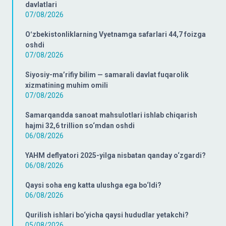
davlatlari
07/08/2026
Oʻzbekistonliklarning Vyetnamga safarlari 44,7 foizga
oshdi
07/08/2026
Siyosiy-ma’rifiy bilim — samarali davlat fuqarolik
xizmatining muhim omili
07/08/2026
Samarqandda sanoat mahsulotlari ishlab chiqarish
hajmi 32,6 trillion so‘mdan oshdi
06/08/2026
YAHM deflyatori 2025-yilga nisbatan qanday o‘zgardi?
06/08/2026
Qaysi soha eng katta ulushga ega bo‘ldi?
06/08/2026
Qurilish ishlari bo‘yicha qaysi hududlar yetakchi?
05/08/2026