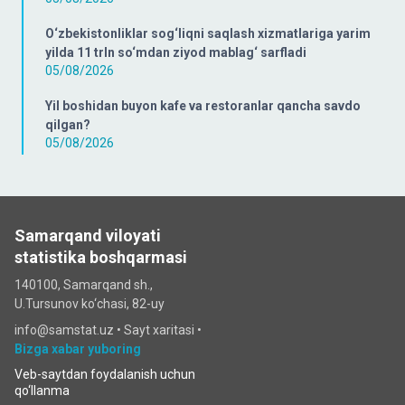
O‘zbekistonliklar sog‘liqni saqlash xizmatlariga yarim
yilda 11 trln so‘mdan ziyod mablag‘ sarfladi
05/08/2026
Yil boshidan buyon kafe va restoranlar qancha savdo
qilgan?
05/08/2026
Samarqand viloyati
statistika boshqarmasi
140100, Samarqand sh.,
U.Tursunov ko‘chаsi, 82-uy
info@samstat.uz
•
Sayt xaritasi
•
Bizga xabar yuboring
Veb-saytdan foydalanish uchun
qo‘llanma