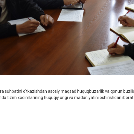
ra suhbatini o‘tkazishdan asosiy maqsad huquqbuzarlik va qonun buzilishi
da tizim xodimlarining huquqiy ongi va madaniyatini oshirishdan iborat b