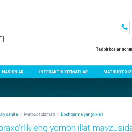
I
Tadbirkorlar uchu
NASHRLAR
INTERAKTIV XIZMATLAR
MATBUOT XIZ
siy sahifa
Matbuot xizmati
Boshqarma yangiliklari
oraxo‘rlik-eng yomon illat mavzusid