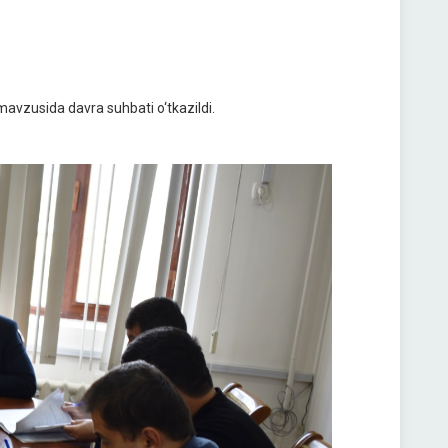
mavzusida davra suhbati o‘tkazildi.