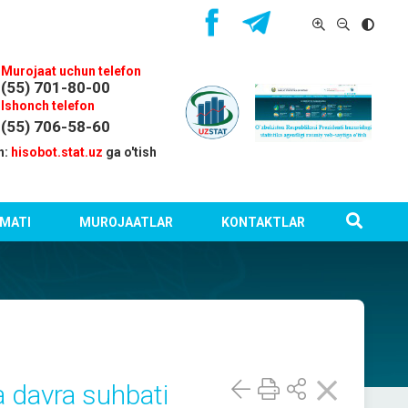
Murojaat uchun telefon
(55) 701-80-00
Ishonch telefon
(55) 706-58-60
n:
hisobot.stat.uz
ga o'tish
MATI
MUROJAATLAR
KONTAKTLAR
a davra suhbati