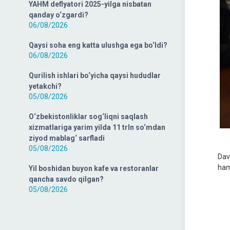
YAHM deflyatori 2025-yilga nisbatan
qanday o‘zgardi?
06/08/2026
Qaysi soha eng katta ulushga ega bo‘ldi?
06/08/2026
Qurilish ishlari bo‘yicha qaysi hududlar
yetakchi?
05/08/2026
O‘zbekistonliklar sog‘liqni saqlash
xizmatlariga yarim yilda 11 trln so‘mdan
ziyod mablag‘ sarfladi
05/08/2026
Dav
ham
Yil boshidan buyon kafe va restoranlar
qancha savdo qilgan?
05/08/2026