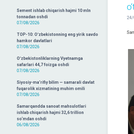
o‘
Sement ishlab chiqarish hajmi 10 mln
tonnadan oshdi
24/
07/08/2026
Sam
TOP-10: Oʻzbekistonning eng yirik savdo
hamkor davlatlari
07/08/2026
Oʻzbekistonliklarning Vyetnamga
safarlari 44,7 foizga oshdi
07/08/2026
Siyosiy-ma’rifiy bilim — samarali davlat
fuqarolik xizmatining muhim omili
07/08/2026
Samarqandda sanoat mahsulotlari
ishlab chiqarish hajmi 32,6 trillion
so‘mdan oshdi
06/08/2026