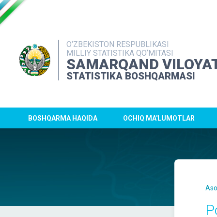
O‘ZBEKISTON RESPUBLIKASI
MILLIY STATISTIKA QO‘MITASI
SAMARQAND VILOYAT
STATISTIKA BOSHQARMASI
BOSHQARMA HAQIDA
OCHIQ MA'LUMOTLAR
Aso
P