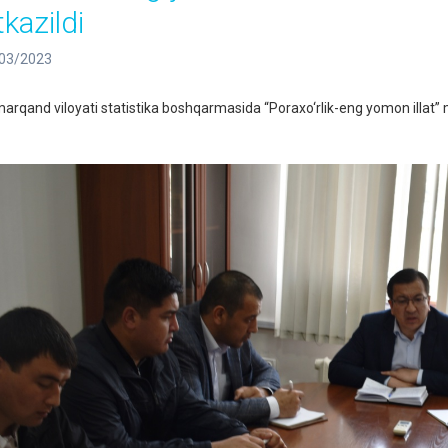
tkazildi
03/2023
arqand viloyati statistika boshqarmasida “Poraxo‘rlik-eng yomon illat” 