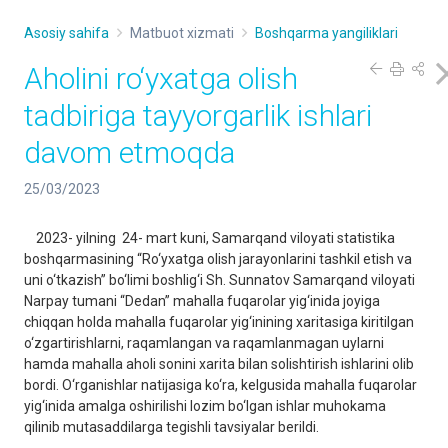
Asosiy sahifa
Matbuot xizmati
Boshqarma yangiliklari
Aholini ro‘yxatga olish
tadbiriga tayyorgarlik ishlari
davom etmoqda
25/03/2023
2023- yilning 24- mart kuni, Samarqand viloyati statistika
boshqarmasining “Ro‘yxatga olish jarayonlarini tashkil etish va
uni o‘tkazish” bo‘limi boshlig‘i Sh. Sunnatov Samarqand viloyati
Narpay tumani “Dedan” mahalla fuqarolar yig‘inida joyiga
chiqqan holda mahalla fuqarolar yig‘inining xaritasiga kiritilgan
o‘zgartirishlarni, raqamlangan va raqamlanmagan uylarni
hamda mahalla aholi sonini xarita bilan solishtirish ishlarini olib
bordi. O‘rganishlar natijasiga ko‘ra, kelgusida mahalla fuqarolar
yig‘inida amalga oshirilishi lozim bo‘lgan ishlar muhokama
qilinib mutasaddilarga tegishli tavsiyalar berildi.