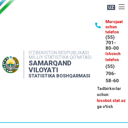
UZ
BOSHQARMA HAQIDA
Murojaat
uchun
OCHIQ MA'LUMOTLAR
telefon
(55)
NASHRLAR
701-
80-00
INTERAKTIV XIZMATLAR
O‘ZBEKISTON RESPUBLIKASI
Ishonch
MILLIY STATISTIKA QO‘MITASI
MATBUOT XIZMATI
telefon
SAMARQAND
(55)
MUROJAATLAR
VILOYATI
706-
STATISTIKA BOSHQARMASI
KONTAKTLAR
58-60
Tadbirkorlar
uchun:
hisobot.stat.uz
ga o'tish