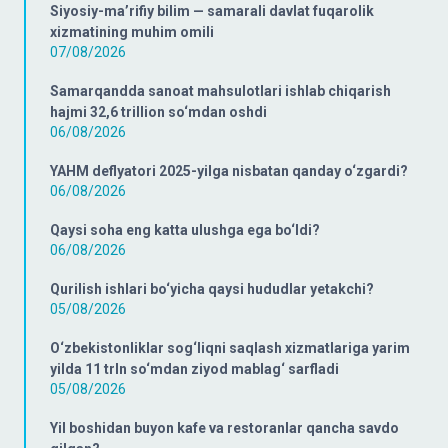
Siyosiy-ma’rifiy bilim — samarali davlat fuqarolik
xizmatining muhim omili
07/08/2026
Samarqandda sanoat mahsulotlari ishlab chiqarish
hajmi 32,6 trillion so‘mdan oshdi
06/08/2026
YAHM deflyatori 2025-yilga nisbatan qanday o‘zgardi?
06/08/2026
Qaysi soha eng katta ulushga ega bo‘ldi?
06/08/2026
Qurilish ishlari bo‘yicha qaysi hududlar yetakchi?
05/08/2026
O‘zbekistonliklar sog‘liqni saqlash xizmatlariga yarim
yilda 11 trln so‘mdan ziyod mablag‘ sarfladi
05/08/2026
Yil boshidan buyon kafe va restoranlar qancha savdo