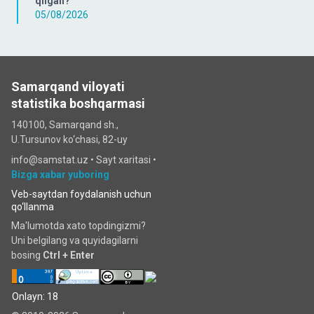
qilgan?
05/08/2026
Samarqand viloyati
statistika boshqarmasi
140100, Samarqand sh.,
U.Tursunov ko‘chаsi, 82-uy
info@samstat.uz
•
Sayt xaritasi
•
Bizga xabar yuboring
Veb-saytdan foydalanish uchun
qo‘llanma
Ma'lumotda xato topdingizmi?
Uni belgilang va quyidagilarni
bosing
Ctrl + Enter
Onlayn: 18