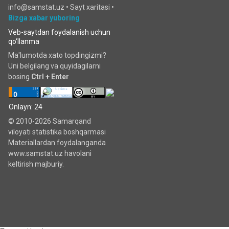
info@samstat.uz
•
Sayt xaritasi
•
Bizga xabar yuboring
Veb-saytdan foydalanish uchun
qo‘llanma
Ma'lumotda xato topdingizmi?
Uni belgilang va quyidagilarni
bosing
Ctrl + Enter
Onlayn: 24
© 2010-2026 Samarqand
viloyati statistika boshqarmasi
Materiallardan foydalanganda
www.samstat.uz havolani
keltirish majburiy.