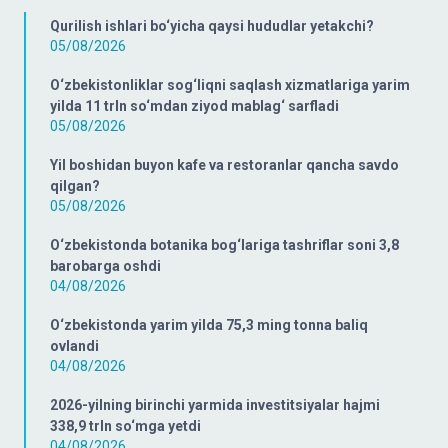
Qurilish ishlari bo‘yicha qaysi hududlar yetakchi?
05/08/2026
O‘zbekistonliklar sog‘liqni saqlash xizmatlariga yarim
yilda 11 trln so‘mdan ziyod mablag‘ sarfladi
05/08/2026
Yil boshidan buyon kafe va restoranlar qancha savdo
qilgan?
05/08/2026
O‘zbekistonda botanika bog‘lariga tashriflar soni 3,8
barobarga oshdi
04/08/2026
O‘zbekistonda yarim yilda 75,3 ming tonna baliq
ovlandi
04/08/2026
2026-yilning birinchi yarmida investitsiyalar hajmi
338,9 trln so‘mga yetdi
04/08/2026