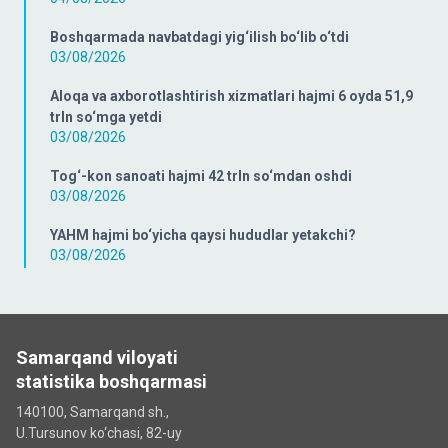
Boshqarmada navbatdagi yig‘ilish bo‘lib o‘tdi
03/08/2026
Aloqa va axborotlashtirish xizmatlari hajmi 6 oyda 51,9
trln so‘mga yetdi
03/08/2026
Tog‘-kon sanoati hajmi 42 trln so‘mdan oshdi
03/08/2026
YAHM hajmi bo‘yicha qaysi hududlar yetakchi?
03/08/2026
Samarqand viloyati
statistika boshqarmasi
140100, Samarqand sh.,
U.Tursunov ko‘chаsi, 82-uy