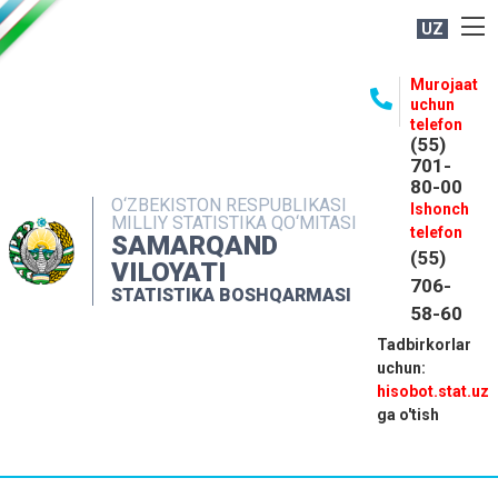
UZ
BOSHQARMA HAQIDA
Murojaat
uchun
OCHIQ MA'LUMOTLAR
telefon
(55)
NASHRLAR
701-
80-00
INTERAKTIV XIZMATLAR
O‘ZBEKISTON RESPUBLIKASI
Ishonch
MILLIY STATISTIKA QO‘MITASI
MATBUOT XIZMATI
telefon
SAMARQAND
(55)
MUROJAATLAR
VILOYATI
706-
STATISTIKA BOSHQARMASI
KONTAKTLAR
58-60
Tadbirkorlar
uchun:
hisobot.stat.uz
ga o'tish