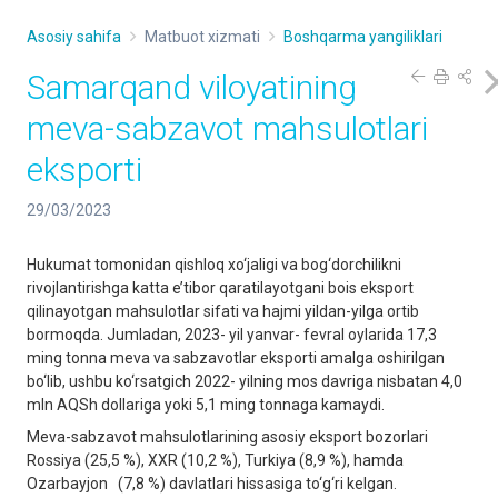
Asosiy sahifa
Matbuot xizmati
Boshqarma yangiliklari
Samarqand viloyatining
meva-sabzavot mahsulotlari
eksporti
29/03/2023
Hukumat tomonidan qishloq xo‘jaligi va bog‘dorchilikni
rivojlantirishga katta e’tibor qaratilayotgani bois eksport
qilinayotgan mahsulotlar sifati va hajmi yildan-yilga ortib
bormoqda. Jumladan, 2023- yil yanvar- fevral oylarida 17,3
ming tonna meva va sabzavotlar eksporti amalga oshirilgan
bo‘lib, ushbu ko‘rsatgich 2022- yilning mos davriga nisbatan 4,0
mln AQSh dollariga yoki 5,1 ming tonnaga kamaydi.
Meva-sabzavot mahsulotlarining asosiy eksport bozorlari
Rossiya (25,5 %), XXR (10,2 %), Turkiya (8,9 %), hamda
Ozarbayjon (7,8 %) davlatlari hissasiga to‘g‘ri kelgan.