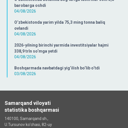
barobarga oshdi
04/08/2026
O‘zbekistonda yarim yilda 75,3 ming tonna baliq
ovlandi
04/08/2026
2026-yilning birinchi yarmida investitsiyalar hajmi
338,9 trln so‘mga yetdi
04/08/2026
Boshqarmada navbatdagi yig‘ilish bo‘lib o‘tdi
03/08/2026
Samarqand viloyati
statistika boshqarmasi
140100, Samarqand sh.,
U.Tursunov ko‘chаsi, 82-uy