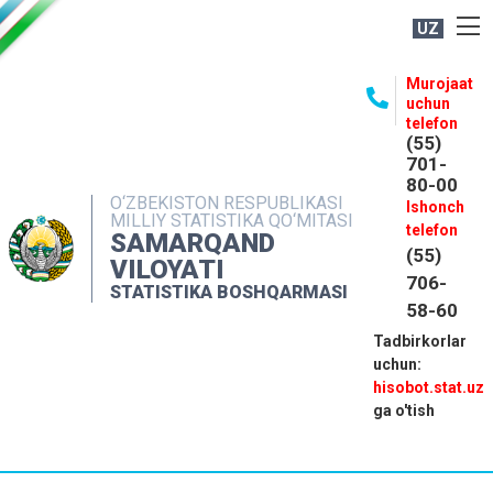
UZ
BOSHQARMA HAQIDA
Murojaat
uchun
OCHIQ MA'LUMOTLAR
telefon
(55)
NASHRLAR
701-
80-00
INTERAKTIV XIZMATLAR
O‘ZBEKISTON RESPUBLIKASI
Ishonch
MILLIY STATISTIKA QO‘MITASI
MATBUOT XIZMATI
telefon
SAMARQAND
(55)
MUROJAATLAR
VILOYATI
706-
STATISTIKA BOSHQARMASI
KONTAKTLAR
58-60
Tadbirkorlar
uchun:
hisobot.stat.uz
ga o'tish