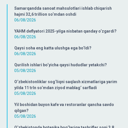
Samarqandda sanoat mahsulotlari ishlab chiqarish
hajmi 32,6 trillion so‘mdan oshdi
06/08/2026
YAHM deflyatori 2025-yilga nisbatan qanday o‘zgardi?
06/08/2026
Qaysi soha eng katta ulushga ega bo‘ldi?
06/08/2026
Qurilish ishlari bo‘yicha qaysi hududlar yetakchi?
05/08/2026
O‘zbekistonliklar sog‘liqni saqlash xizmatlariga yarim
yilda 11 trln so‘mdan ziyod mablag‘ sarfladi
05/08/2026
Yil boshidan buyon kafe va restoranlar qancha savdo
qilgan?
05/08/2026
O‘zbekistonda botanika bog‘lariga tashriflar soni 3,8