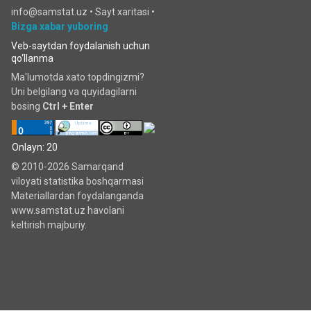
info@samstat.uz
•
Sayt xaritasi
•
Bizga xabar yuboring
Veb-saytdan foydalanish uchun
qo‘llanma
Ma'lumotda xato topdingizmi?
Uni belgilang va quyidagilarni
bosing
Ctrl + Enter
Onlayn: 20
© 2010-2026 Samarqand
viloyati statistika boshqarmasi
Materiallardan foydalanganda
www.samstat.uz havolani
keltirish majburiy.