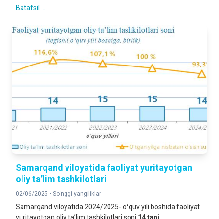
Batafsil ...
Samarqand viloyatida faoliyat yuritayotgan
oliy taʼlim tashkilotlari
02/06/2025 •
So‘nggi yangiliklar
Samarqand viloyatida 2024/2025- oʻquv yili boshida faoliyat
yuritayotgan oliy taʼlim tashkilotlari soni
14
tani