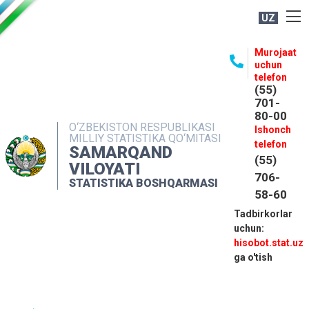
UZ
BOSHQARMA HAQIDA
Murojaat
uchun
OCHIQ MA'LUMOTLAR
telefon
(55)
NASHRLAR
701-
80-00
INTERAKTIV XIZMATLAR
O‘ZBEKISTON RESPUBLIKASI
Ishonch
MILLIY STATISTIKA QO‘MITASI
MATBUOT XIZMATI
telefon
SAMARQAND
(55)
MUROJAATLAR
VILOYATI
706-
STATISTIKA BOSHQARMASI
KONTAKTLAR
58-60
Tadbirkorlar
uchun:
hisobot.stat.uz
ga o'tish