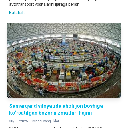
avtotransport vositalarini ijaraga berish
Batafsil ...
Samarqand viloyatida aholi jon boshiga
ko‘rsatilgan bozor xizmatlari hajmi
30/05/2025 •
So‘nggi yangiliklar