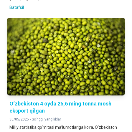
Batafsil ...
O‘zbekiston 4 oyda 25,6 ming tonna mosh
eksport qilgan
30/05/2025 •
So‘nggi yangiliklar
Milliy statistika qo‘mitasi ma’lumotlariga ko‘ra, O‘zbekiston