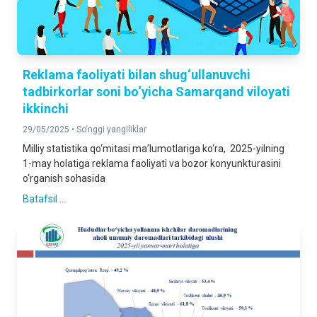
Reklama faoliyati bilan shug‘ullanuvchi
tadbirkorlar soni bo‘yicha Samarqand viloyati
ikkinchi
29/05/2025 •
So‘nggi yangiliklar
Milliy statistika qo‘mitasi ma’lumotlariga ko‘ra, 2025-yilning
1-may holatiga reklama faoliyati va bozor konyunkturasini
o‘rganish sohasida
Batafsil ...