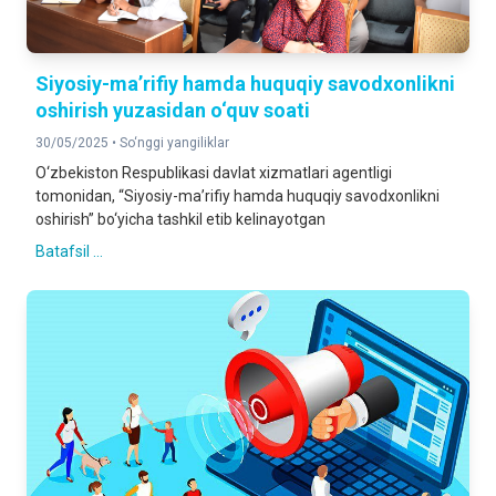
Siyosiy-ma’rifiy hamda huquqiy savodxonlikni
oshirish yuzasidan o‘quv soati
30/05/2025 •
So‘nggi yangiliklar
O‘zbekiston Respublikasi davlat xizmatlari agentligi
tomonidan, “Siyosiy-ma’rifiy hamda huquqiy savodxonlikni
oshirish” bo‘yicha tashkil etib kelinayotgan
Batafsil ...