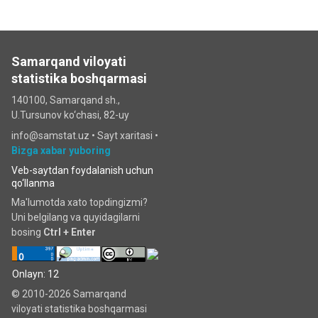
Samarqand viloyati
statistika boshqarmasi
140100, Samarqand sh.,
U.Tursunov ko‘chаsi, 82-uy
info@samstat.uz
•
Sayt xaritasi
•
Bizga xabar yuboring
Veb-saytdan foydalanish uchun
qo‘llanma
Ma'lumotda xato topdingizmi?
Uni belgilang va quyidagilarni
bosing
Ctrl + Enter
Onlayn: 12
© 2010-2026 Samarqand
viloyati statistika boshqarmasi