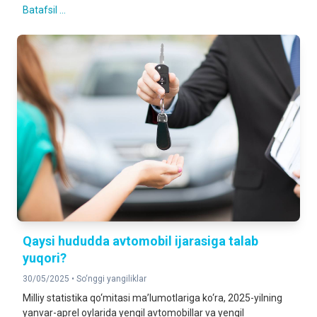
Batafsil ...
Qaysi hududda avtomobil ijarasiga talab
yuqori?
30/05/2025 •
So‘nggi yangiliklar
Milliy statistika qo‘mitasi ma’lumotlariga ko‘ra, 2025-yilning
yanvar-aprel oylarida yengil avtomobillar va yengil