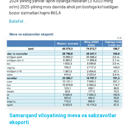
2024-yilning yanvar-aprel oylariga nisbatan (3 920,0 ming
so‘m) 2025-yilning mos davrida aholi jon boshiga ko‘rsatilgan
bozor xizmatlari hajmi 865,4
Batafsil ...
Samarqand viloyatining meva va sabzavotlar
eksporti