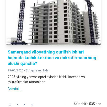
Samarqand viloyatining qurilish ishlari
hajmida kichik korxona va mikrofirmalarning
ulushi qancha?
29/05/2025 •
So‘nggi yangiliklar
2025-yilning yanvar-aprel oylarida kichik korxona va
mikrofirmalar tomonidan
Batafsil ...
64-sahifa 535 dan