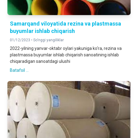
Samarqand viloyatida rezina va plastmassa
buyumlar ishlab chiqarish
01/12/2023 •
So‘nggi yangiliklar
2022-yilning yanvar-oktabr oylari yakuniga ko‘ra, rezina va
plastmassa buyumlar ishlab chiqarish sanoatining ishlab
chiqaradigan sanoatdagi ulushi
Batafsil ...