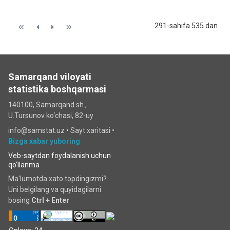
291-sahifa 535 dan
Samarqand viloyati
statistika boshqarmasi
140100, Samarqand sh.,
U.Tursunov ko‘chаsi, 82-uy
info@samstat.uz
•
Sayt xaritasi
•
Bizga xabar yuboring
Veb-saytdan foydalanish uchun
qo‘llanma
Ma'lumotda xato topdingizmi?
Uni belgilang va quyidagilarni
bosing
Ctrl + Enter