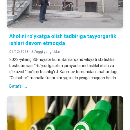
Aholini ro‘yxatga olish tadbiriga tayyorgarlik
ishlari davom etmoqda
01/12/2023 •
So‘nggi yangiliklar
2023-yilning 30-noyabr kuni, Samarqand viloyati statistika
boshqarmasi “Ro‘yxatga olish jarayonlarini tashkil etish va
o‘tkazish” bo‘limi boshlig‘i J. Karimov tomonidan shahardagi
“Gulbahor” mahalla fuqarolar yig‘inida joyiga chiqqan holda
Batafsil ...