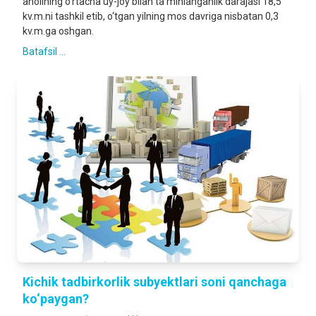
aholining o‘rtacha uy-joy bilan ta’minlanganlik darajasi 18,5
kv.m.ni tashkil etib, o‘tgan yilning mos davriga nisbatan 0,3
kv.m.ga oshgan.
Batafsil ...
Kichik tadbirkorlik subyektlari soni qanchaga
ko‘paygan?