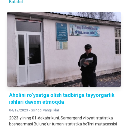
Batafsil ...
Aholini ro‘yxatga olish tadbiriga tayyorgarlik
ishlari davom etmoqda
04/12/2023 •
So‘nggi yangiliklar
2023-yilning 01-dekabr kuni, Samarqand viloyati statistika
boshqarmasi Bulung‘ur tumani statistika bo‘limi mutaxassisi