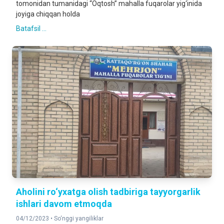
tomonidan tumanidagi “Oqtosh” mahalla fuqarolar yig‘inida
joyiga chiqqan holda
Batafsil ...
Aholini ro‘yxatga olish tadbiriga tayyorgarlik
ishlari davom etmoqda
04/12/2023 •
So‘nggi yangiliklar