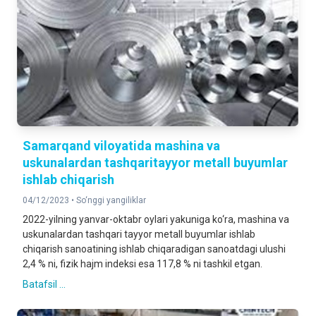
Samarqand viloyatida mashina va
uskunalardan tashqaritayyor metall buyumlar
ishlab chiqarish
04/12/2023 •
So‘nggi yangiliklar
2022-yilning yanvar-oktabr oylari yakuniga ko‘ra, mashina va
uskunalardan tashqari tayyor metall buyumlar ishlab
chiqarish sanoatining ishlab chiqaradigan sanoatdagi ulushi
2,4 % ni, fizik hajm indeksi esa 117,8 % ni tashkil etgan.
Batafsil ...