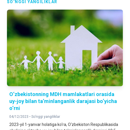
SO‘NGGI YANGILIKLAR
O‘zbekistonning MDH mamlakatlari orasida
uy-joy bilan ta’minlanganlik darajasi bo‘yicha
o‘rni
04/12/2023 •
So‘nggi yangiliklar
2023-yil 1-yanvar holatiga ko‘ra, O‘zbekiston Respublikasida