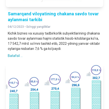
Samarqand viloyatining chakana savdo tovar
aylanmasi tarkibi
04/12/2023 •
So‘nggi yangiliklar
Kichik biznes va xususiy tadbirkorlik subyektlarining chakana
savdo tovar aylanmasi hajmi statistik hisob-kitoblarga ko‘ra,
17 542,7 mlrd. so‘mni tashkil etib, 2022-yilning yanvar-oktabr
oylariga nisbatan 7,6 % ga ko‘paydi.
Batafsil ...