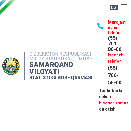
UZ
BOSHQARMA HAQIDA
Murojaat
uchun
OCHIQ MA'LUMOTLAR
telefon
(55)
NASHRLAR
701-
80-00
INTERAKTIV XIZMATLAR
O‘ZBEKISTON RESPUBLIKASI
Ishonch
MILLIY STATISTIKA QO‘MITASI
MATBUOT XIZMATI
telefon
SAMARQAND
(55)
MUROJAATLAR
VILOYATI
706-
STATISTIKA BOSHQARMASI
KONTAKTLAR
58-60
Tadbirkorlar
uchun:
hisobot.stat.uz
ga o'tish