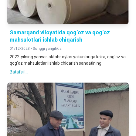
Samarqand viloyatida qog‘oz va qog‘oz
mahsulotlari ishlab chiqarish
01/12/2023 •
So‘nggi yangiliklar
2022-yilning yanvar-oktabr oylari yakunlariga ko‘ra, qog‘oz va
qog‘oz mahsulotlari ishlab chiqarish sanoatining
Batafsil ...