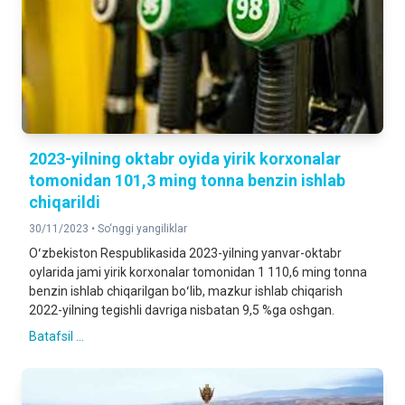
2023-yilning oktabr oyida yirik korxonalar
tomonidan 101,3 ming tonna benzin ishlab
chiqarildi
30/11/2023 •
So‘nggi yangiliklar
Oʻzbekiston Respublikasida 2023-yilning yanvar-oktabr
oylarida jami yirik korxonalar tomonidan 1 110,6 ming tonna
benzin ishlab chiqarilgan boʻlib, mazkur ishlab chiqarish
2022-yilning tegishli davriga nisbatan 9,5 %ga oshgan.
Batafsil ...