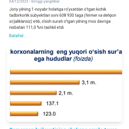
04/12/2023 •
So‘nggi yangiliklar
Joriy yilning 1-noyabr holatiga ro‘yxatdan o‘tgan kichik
tadbirkorlik subyektlari soni 608 930 taga
(fermer va dehqon
xo‘jaliklarisiz)
etib, o‘sish surati o‘tgan yilning mos davriga
nisbatan 111,0 %ni tashkil etdi.
Batafsil ...