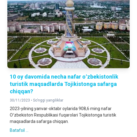
10 oy davomida necha nafar oʻzbekistonlik
turistik maqsadlarda Tojikistonga safarga
chiqqan?
30/11/2023 •
So‘nggi yangiliklar
2023-yilning yanvar-oktabr oylarida 908,6 ming nafar
Oʻzbekiston Respublikasi fuqarolari Tojikistonga turistik
maqsadlarda safarga chiqqan.
Batafsil ...