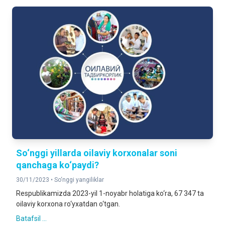
So‘nggi yillarda oilaviy korxonalar soni
qanchaga ko‘paydi?
30/11/2023 •
So‘nggi yangiliklar
Respublikamizda 2023-yil 1-noyabr holatiga ko‘ra, 67 347 ta
oilaviy korxona ro‘yxatdan o‘tgan.
Batafsil ...