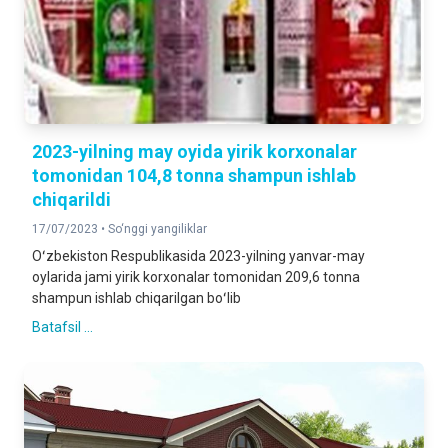
2023-yilning may oyida yirik korxonalar
tomonidan 104,8 tonna shampun ishlab
chiqarildi
17/07/2023 •
So‘nggi yangiliklar
Oʻzbekiston Respublikasida 2023-yilning yanvar-may
oylarida jami yirik korxonalar tomonidan 209,6 tonna
shampun ishlab chiqarilgan boʻlib
Batafsil ...