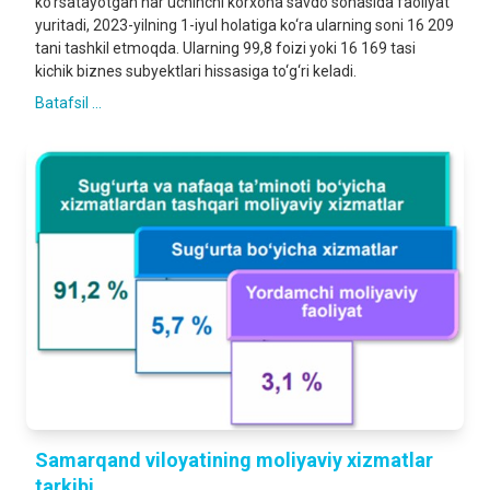
ko‘rsatayotgan har uchinchi korxona savdo sohasida faoliyat
yuritadi, 2023-yilning 1-iyul holatiga ko‘ra ularning soni 16 209
tani tashkil etmoqda. Ularning 99,8 foizi yoki 16 169 tasi
kichik biznes subyektlari hissasiga to‘g‘ri keladi.
Batafsil ...
Samarqand viloyatining moliyaviy xizmatlar
tarkibi