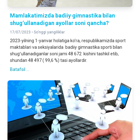
Mamlakatimizda badiiy gimnastika bilan
shugʻullanadigan ayollar soni qancha?
17/07/2023 •
So‘nggi yangiliklar
2023-yilning 1-yanvar holatiga ko’ra, respublikamizda sport
maktablari va seksiyalarida badiiy gimnastika sporti bilan
shugʻullanadiganlar soni jami 48 672 kishini tashkil etib,
shundan 48 497 ( 99,6 %) tasi ayollardir.
Batafsil ...