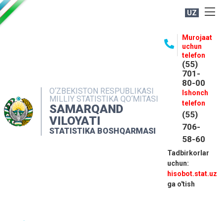
UZ
BOSHQARMA HAQIDA
Murojaat
uchun
OCHIQ MA'LUMOTLAR
telefon
(55)
NASHRLAR
701-
80-00
INTERAKTIV XIZMATLAR
O‘ZBEKISTON RESPUBLIKASI
Ishonch
MILLIY STATISTIKA QO‘MITASI
MATBUOT XIZMATI
telefon
SAMARQAND
(55)
MUROJAATLAR
VILOYATI
706-
STATISTIKA BOSHQARMASI
KONTAKTLAR
58-60
Tadbirkorlar
uchun:
hisobot.stat.uz
ga o'tish