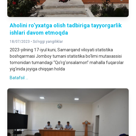
Aholini ro‘yxatga olish tadbiriga tayyorgarlik
ishlari davom etmoqda
18/07/2023 •
So‘nggi yangiliklar
2023-yilning 17-iyul kuni, Samarqand viloyati statistika
boshqarmasi Jomboy tumani statistika bo‘limi mutaxassisi
tomonidan tumandagi “Qo‘rg‘onsalamon” mahalla fuqarolar
yig‘inida joyiga chiqqan holda
Batafsil ...