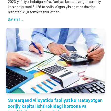
2023-yil 1-iyul holatiga ko‘ra, faoliyat ko‘rsatayotgan xususiy
korxonalar soni 6 128 ta bo‘lib, o‘tgan yilning mos davriga
nisbatan 75,8 foizni tashkil etgan.
Batafsil ...
Samarqand viloyatida faoliyat koʻrsatayotgan
xorijiy kapital ishtirokidagi korxona va