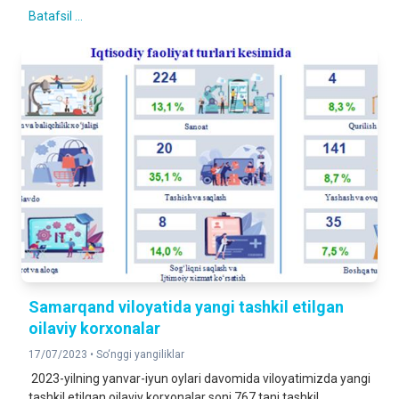
Batafsil ...
Samarqand viloyatida yangi tashkil etilgan
oilaviy korxonalar
17/07/2023 •
So‘nggi yangiliklar
2023-yilning yanvar-iyun oylari davomida viloyatimizda yangi
tashkil etilgan oilaviy korxonalar soni 767 tani tashkil