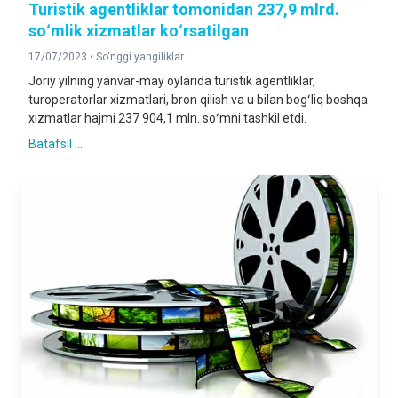
Turistik agentliklar tomonidan 237,9 mlrd.
soʻmlik xizmatlar koʻrsatilgan
17/07/2023 •
So‘nggi yangiliklar
Joriy yilning yanvar-may oylarida turistik agentliklar,
turoperatorlar xizmatlari, bron qilish va u bilan bogʻliq boshqa
xizmatlar hajmi 237 904,1 mln. soʻmni tashkil etdi.
Batafsil ...