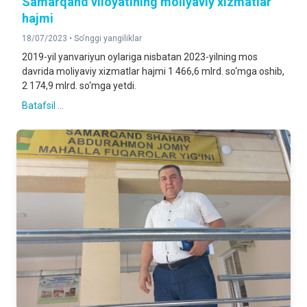
Samarqand viloyatining moliyaviy xizmatlar
hajmi
18/07/2023 •
So‘nggi yangiliklar
2019-yil yanvariyun oylariga nisbatan 2023-yilning mos
davrida moliyaviy xizmatlar hajmi 1 466,6 mlrd. so‘mga oshib,
2 174,9 mlrd. so‘mga yetdi.
Batafsil ...