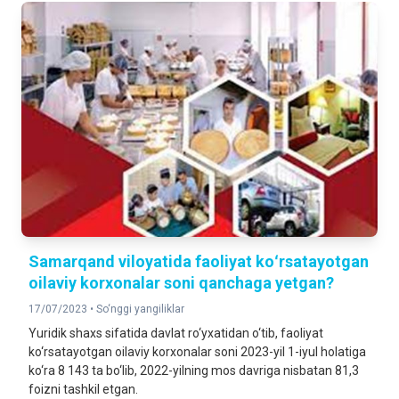
Samarqand viloyatida faoliyat koʻrsatayotgan
oilaviy korxonalar soni qanchaga yetgan?
17/07/2023 •
So‘nggi yangiliklar
Yuridik shaxs sifatida davlat ro‘yxatidan o‘tib, faoliyat
ko‘rsatayotgan oilaviy korxonalar soni 2023-yil 1-iyul holatiga
ko‘ra 8 143 ta bo‘lib, 2022-yilning mos davriga nisbatan 81,3
foizni tashkil etgan.