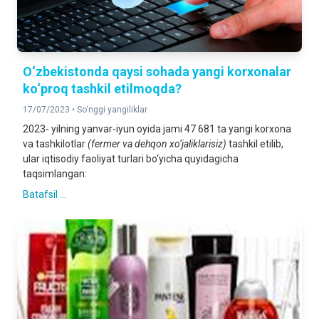
O‘zbekistonda qaysi sohada yangi korxonalar
ko‘proq tashkil etilmoqda?
17/07/2023 •
So‘nggi yangiliklar
2023- yilning yanvar-iyun oyida jami 47 681 ta yangi korxona
va tashkilotlar
(fermer va dehqon xo‘jaliklarisiz)
tashkil etilib,
ular iqtisodiy faoliyat turlari bo‘yicha quyidagicha
taqsimlangan:
Batafsil ...