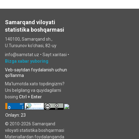
Samarqand viloyati
statistika boshqarmasi
140100, Samarqand sh.,
U.Tursunov ko‘chаsi, 82-uy
info@samstat.uz
•
Sayt xaritasi
•
Bizga xabar yuboring
Veb-saytdan foydalanish uchun
qo‘llanma
Ma'lumotda xato topdingizmi?
Uni belgilang va quyidagilarni
bosing
Ctrl + Enter
Onlayn: 23
© 2010-2026 Samarqand
viloyati statistika boshqarmasi
Materiallardan foydalanganda