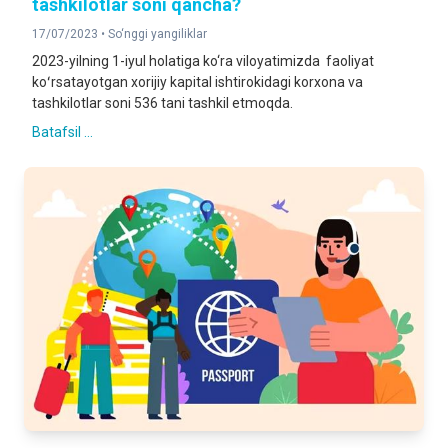
tashkilotlar soni qancha?
17/07/2023 •
So‘nggi yangiliklar
2023-yilning 1-iyul holatiga ko‘ra viloyatimizda faoliyat
koʻrsatayotgan xorijiy kapital ishtirokidagi korxona va
tashkilotlar soni 536 tani tashkil etmoqda.
Batafsil ...