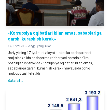
«Korrupsiya oqibatlari bilan emas, sabablariga
qarshi kurashish kerak»
17/07/2023 •
So‘nggi yangiliklar
Joriy yilning 17-iyul kuni viloyat statistika boshqarmasi
majlislar zalida boshqarma rahbariyati hamda bo‘lim
boshliqlari ishtirokida «Korrupsiya oqibatlari bilan emas,
sabablariga qarshi kurashish kerak» mavzusida ochiq
muloqot tashkil etildi.
Batafsil ...