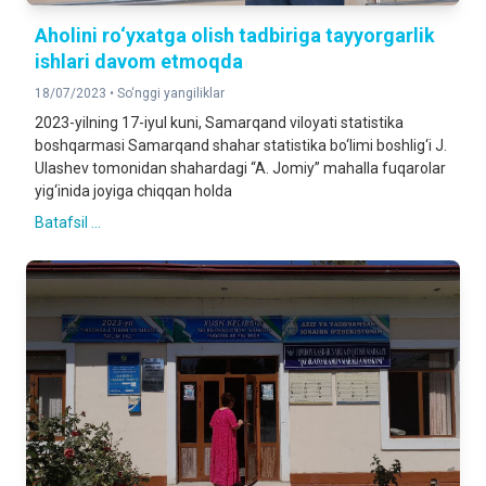
Aholini ro‘yxatga olish tadbiriga tayyorgarlik
ishlari davom etmoqda
18/07/2023 •
So‘nggi yangiliklar
2023-yilning 17-iyul kuni, Samarqand viloyati statistika
boshqarmasi Samarqand shahar statistika bo‘limi boshlig‘i J.
Ulashev tomonidan shahardagi “A. Jomiy” mahalla fuqarolar
yig‘inida joyiga chiqqan holda
Batafsil ...