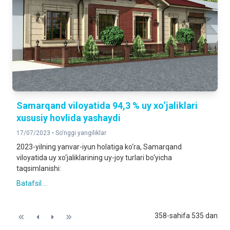
Samarqand viloyatida 94,3 % uy xo‘jaliklari
xususiy hovlida yashaydi
17/07/2023 •
So‘nggi yangiliklar
2023-yilning yanvar-iyun holatiga ko‘ra, Samarqand
viloyatida uy xo‘jaliklarining uy-joy turlari bo‘yicha
taqsimlanishi:
Batafsil ...
358-sahifa 535 dan