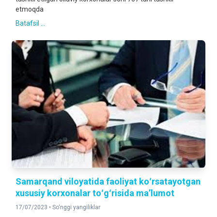
etmoqda
Batafsil ...
Samarqand viloyatida faoliyat koʻrsatayotgan
xususiy korxonalar toʻgʻrisida maʼlumot
17/07/2023 •
So‘nggi yangiliklar