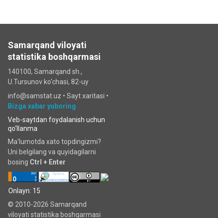
Samarqand viloyati
statistika boshqarmasi
140100, Samarqand sh.,
U.Tursunov ko‘chаsi, 82-uy
info@samstat.uz
•
Sayt xaritasi
•
Bizga xabar yuboring
Veb-saytdan foydalanish uchun
qo‘llanma
Ma'lumotda xato topdingizmi?
Uni belgilang va quyidagilarni
bosing
Ctrl + Enter
Onlayn: 15
© 2010-2026 Samarqand
viloyati statistika boshqarmasi