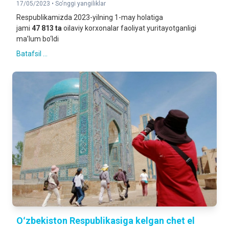
17/05/2023 •
So‘nggi yangiliklar
Respublikamizda 2023-yilning 1-may holatiga
jami
47 813 ta
oilaviy korxonalar faoliyat yuritayotganligi
ma’lum bo‘ldi
Batafsil ...
Oʻzbekiston Respublikasiga kelgan chet el