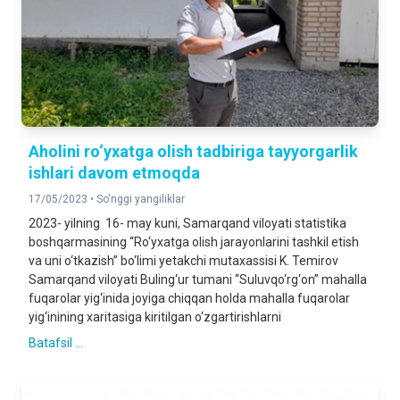
Aholini ro‘yxatga olish tadbiriga tayyorgarlik
ishlari davom etmoqda
17/05/2023 •
So‘nggi yangiliklar
2023- yilning 16- may kuni, Samarqand viloyati statistika
boshqarmasining “Ro‘yxatga olish jarayonlarini tashkil etish
va uni o‘tkazish” bo‘limi yetakchi mutaxassisi K. Temirov
Samarqand viloyati Buling‘ur tumani “Suluvqo‘rg‘on” mahalla
fuqarolar yig‘inida joyiga chiqqan holda mahalla fuqarolar
yig‘inining xaritasiga kiritilgan o‘zgartirishlarni
Batafsil ...