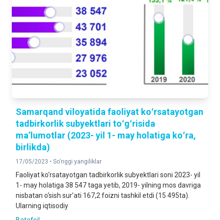
Samarqand viloyatida faoliyat koʻrsatayotgan
tadbirkorlik subyektlari toʻgʻrisida
maʼlumotlar (2023- yil 1- may holatiga koʻra,
birlikda)
17/05/2023 •
So‘nggi yangiliklar
Faoliyat ko‘rsatayotgan tadbirkorlik subyektlari soni 2023- yil
1- may holatiga 38 547 taga yetib, 2019- yilning mos davriga
nisbatan o‘sish sur’ati 167,2 foizni tashkil etdi (15 495ta).
Ularning iqtisodiy