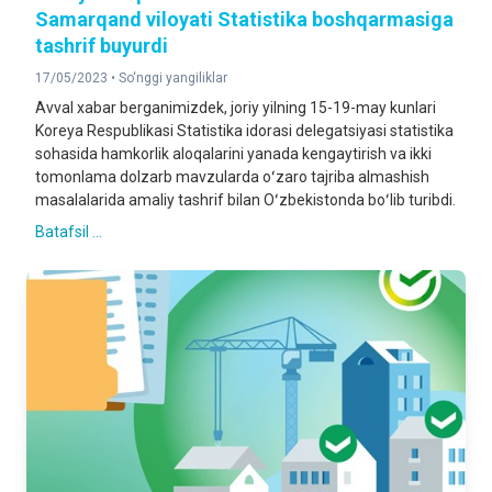
Samarqand viloyati Statistika boshqarmasiga
tashrif buyurdi
17/05/2023 •
So‘nggi yangiliklar
Avval xabar berganimizdek, joriy yilning 15-19-may kunlari
Koreya Respublikasi Statistika idorasi delegatsiyasi statistika
sohasida hamkorlik aloqalarini yanada kengaytirish va ikki
tomonlama dolzarb mavzularda oʻzaro tajriba almashish
masalalarida amaliy tashrif bilan Oʻzbekistonda boʻlib turibdi.
Batafsil ...