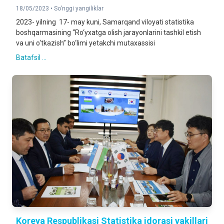
18/05/2023 •
So‘nggi yangiliklar
2023- yilning 17- may kuni, Samarqand viloyati statistika
boshqarmasining “Ro‘yxatga olish jarayonlarini tashkil etish
va uni o‘tkazish” bo‘limi yetakchi mutaxassisi
Batafsil ...
Koreya Respublikasi Statistika idorasi vakillari