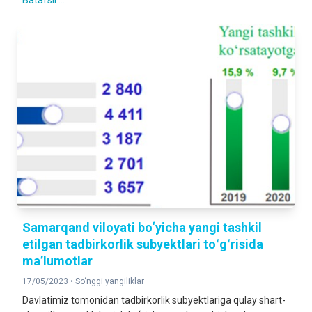
Batafsil ...
Samarqand viloyati bo‘yicha yangi tashkil
etilgan tadbirkorlik subyektlari toʻgʻrisida
maʼlumotlar
17/05/2023 •
So‘nggi yangiliklar
Davlatimiz tomonidan tadbirkorlik subyektlariga qulay shart-