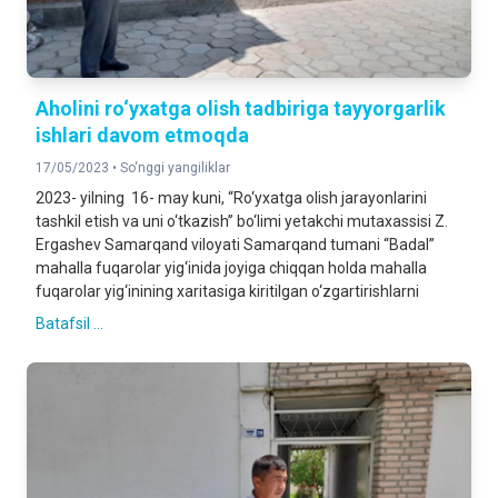
Aholini ro‘yxatga olish tadbiriga tayyorgarlik
ishlari davom etmoqda
17/05/2023 •
So‘nggi yangiliklar
2023- yilning 16- may kuni, “Ro‘yxatga olish jarayonlarini
tashkil etish va uni o‘tkazish” bo‘limi yetakchi mutaxassisi Z.
Ergashev Samarqand viloyati Samarqand tumani “Badal”
mahalla fuqarolar yig‘inida joyiga chiqqan holda mahalla
fuqarolar yig‘inining xaritasiga kiritilgan o‘zgartirishlarni
Batafsil ...