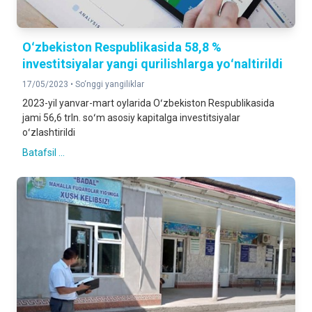
Oʻzbekiston Respublikasida 58,8 %
investitsiyalar yangi qurilishlarga yoʻnaltirildi
17/05/2023 •
So‘nggi yangiliklar
2023-yil yanvar-mart oylarida Oʻzbekiston Respublikasida
jami 56,6 trln. soʻm asosiy kapitalga investitsiyalar
oʻzlashtirildi
Batafsil ...