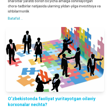
sharoitlar yaratib borish bo‘yicha amalga oshirilayotgan
chora-tadbirlar natijasida ularning yildan-yilga investitsiya va
ishbilarmonlik
Batafsil ...
O‘zbekistonda faoliyat yuritayotgan oilaviy
korxonalar nechta?