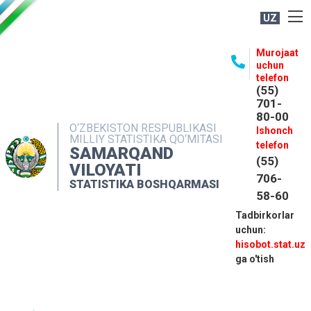
UZ
BOSHQARMA HAQIDA
Murojaat
uchun
OCHIQ MA'LUMOTLAR
telefon
(55)
NASHRLAR
701-
80-00
INTERAKTIV XIZMATLAR
O‘ZBEKISTON RESPUBLIKASI
Ishonch
MILLIY STATISTIKA QO‘MITASI
MATBUOT XIZMATI
telefon
SAMARQAND
(55)
MUROJAATLAR
VILOYATI
706-
STATISTIKA BOSHQARMASI
KONTAKTLAR
58-60
Tadbirkorlar
uchun:
hisobot.stat.uz
ga o'tish