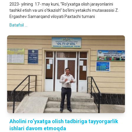
2023- yilning 17- may kuni, “Ro‘yxatga olish jarayonlarini
tashkil etish va uni o‘tkazish” bo‘limi yetakchi mutaxassisi Z.
Ergashev Samarqand viloyati Paxtachi tumani
Batafsil ...
Aholini ro‘yxatga olish tadbiriga tayyorgarlik
ishlari davom etmoqda