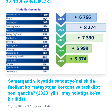
SO‘NGGI YANGILIKLAR
Samarqand viloyatida sanoat yoʻnalishida
faoliyat koʻrsatayotgan korxona va tashkilot
soni qancha? (2023- yil 1- may holatiga koʻra,
birlikda)
18/05/2023 •
So‘nggi yangiliklar