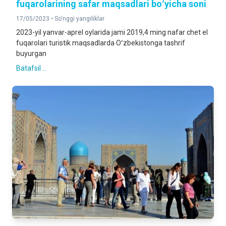
fuqarolarining safar maqsadlari boʻyicha soni
17/05/2023 •
So‘nggi yangiliklar
2023-yil yanvar-aprel oylarida jami 2019,4 ming nafar chet el
fuqarolari turistik maqsadlarda Oʻzbekistonga tashrif
buyurgan
Batafsil ...