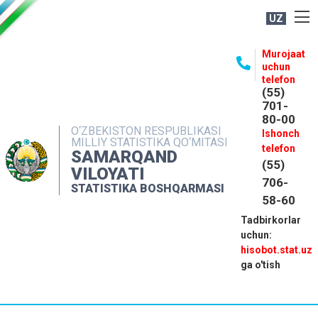
UZ
BOSHQARMA HAQIDA
Murojaat
uchun
OCHIQ MA'LUMOTLAR
telefon
(55)
NASHRLAR
701-
80-00
INTERAKTIV XIZMATLAR
O‘ZBEKISTON RESPUBLIKASI
Ishonch
MILLIY STATISTIKA QO‘MITASI
MATBUOT XIZMATI
telefon
SAMARQAND
(55)
MUROJAATLAR
VILOYATI
706-
STATISTIKA BOSHQARMASI
KONTAKTLAR
58-60
Tadbirkorlar
uchun:
hisobot.stat.uz
ga o'tish