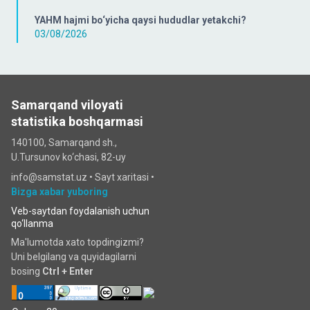
YAHM hajmi bo‘yicha qaysi hududlar yetakchi?
03/08/2026
Samarqand viloyati
statistika boshqarmasi
140100, Samarqand sh.,
U.Tursunov ko‘chаsi, 82-uy
info@samstat.uz
•
Sayt xaritasi
•
Bizga xabar yuboring
Veb-saytdan foydalanish uchun
qo‘llanma
Ma'lumotda xato topdingizmi?
Uni belgilang va quyidagilarni
bosing
Ctrl + Enter