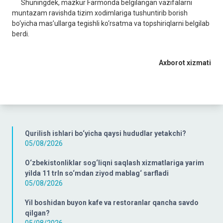
Shuningdek, mazkur Farmonda belgilangan vazifalarni
muntazam ravishda tizim xodimlariga tushuntirib borish
bo‘yicha mas’ullarga tegishli ko‘rsatma va topshiriqlarni belgilab
berdi.
Axborot xizmati
Qurilish ishlari bo‘yicha qaysi hududlar yetakchi?
05/08/2026
O‘zbekistonliklar sog‘liqni saqlash xizmatlariga yarim
yilda 11 trln so‘mdan ziyod mablag‘ sarfladi
05/08/2026
Yil boshidan buyon kafe va restoranlar qancha savdo
qilgan?