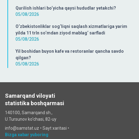
Qurilish ishlari bo‘yicha qaysi hududlar yetakchi?
05/08/2026
O‘zbekistonliklar sog‘liqni saqlash xizmatlariga yarim
yilda 11 trln so‘mdan ziyod mablag‘ sarfladi
05/08/2026
Yil boshidan buyon kafe va restoranlar qancha savdo
qilgan?
05/08/2026
Samarqand viloyati
statistika boshqarmasi
140100, Samarqand sh.,
U.Tursunov ko‘chаsi, 82-uy
info@samstat.uz
•
Sayt xaritasi
•
Bizga xabar yuboring