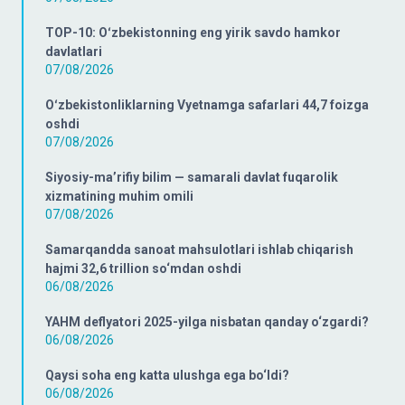
TOP-10: Oʻzbekistonning eng yirik savdo hamkor
davlatlari
07/08/2026
Oʻzbekistonliklarning Vyetnamga safarlari 44,7 foizga
oshdi
07/08/2026
Siyosiy-ma’rifiy bilim — samarali davlat fuqarolik
xizmatining muhim omili
07/08/2026
Samarqandda sanoat mahsulotlari ishlab chiqarish
hajmi 32,6 trillion so‘mdan oshdi
06/08/2026
YAHM deflyatori 2025-yilga nisbatan qanday o‘zgardi?
06/08/2026
Qaysi soha eng katta ulushga ega bo‘ldi?
06/08/2026