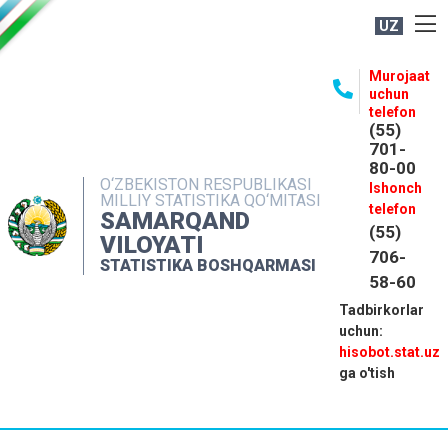
UZ
BOSHQARMA HAQIDA
Murojaat
uchun
OCHIQ MA'LUMOTLAR
telefon
(55)
NASHRLAR
701-
80-00
INTERAKTIV XIZMATLAR
O‘ZBEKISTON RESPUBLIKASI
Ishonch
MILLIY STATISTIKA QO‘MITASI
MATBUOT XIZMATI
telefon
SAMARQAND
(55)
MUROJAATLAR
VILOYATI
706-
STATISTIKA BOSHQARMASI
KONTAKTLAR
58-60
Tadbirkorlar
uchun:
hisobot.stat.uz
ga o'tish