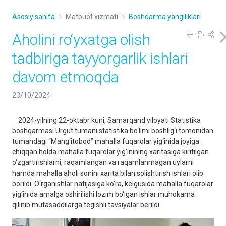
Asosiy sahifa
Matbuot xizmati
Boshqarma yangiliklari
Aholini ro‘yxatga olish
tadbiriga tayyorgarlik ishlari
davom etmoqda
23/10/2024
2024-yilning 22-oktabr kuni, Samarqand viloyati Statistika
boshqarmasi Urgut tumani statistika bo‘limi boshlig‘i tomonidan
tumandagi “Mang‘itobod” mahalla fuqarolar yig‘inida joyiga
chiqqan holda mahalla fuqarolar yig‘inining xaritasiga kiritilgan
o‘zgartirishlarni, raqamlangan va raqamlanmagan uylarni
hamda mahalla aholi sonini xarita bilan solishtirish ishlari olib
borildi. O‘rganishlar natijasiga ko‘ra, kelgusida mahalla fuqarolar
yig‘inida amalga oshirilishi lozim bo‘lgan ishlar muhokama
qilinib mutasaddilarga tegishli tavsiyalar berildi.