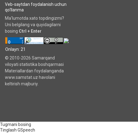
Veb-saytdan foydalanish uchun
qo‘llanma
Ma'lumotda xato topdingizmi?
Uni belgilang va quyidagilarni
bosing
Ctrl + Enter
Onlayn: 21
© 2010-2026 Samarqand
viloyati statistika boshqarmasi
Materiallardan foydalanganda
www.samstat.uz havolani
keltirish majburiy.
Tugmani bosing
Tinglash
GSpeech