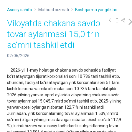
Asosiy sahifa
Matbuot xizmati
Boshqarma yangiliklari
Viloyatda chakana savdo
tovar aylanmasi 15,0 trln
so‘mni tashkil etdi
02/06/2026
2026-yil 1-may holatiga chakana savdo sohasida faoliyat
ko‘rsatayotgan tijorat korxonalari soni 10 786 tani tashkil etib,
shundan, faoliyat ko‘rsatayotgan yirik korxonalar soni 51 tani,
kichik korxona va mikrofirmalar soni 10 735 tani tashkil qildi.
2026-yilning yanvar-aprel oylarida viloyatning chakana savdo
tovar aylanmasi 15 045,7 mlrd so‘mni tashkil etib, 2025-yilning
yanvar-aprel oylariga nisbatan 122,7 % ni tashkil etdi.
Jumladan, yirik korxonalarning tovar aylanmasi 1 539,3 mlrd
so‘mni (o‘tgan yilning mos davriga nisbatan o‘sish sur’ati 112,9
%), kichik biznes va xususiy tadbirkorlik subyektlarining tovar