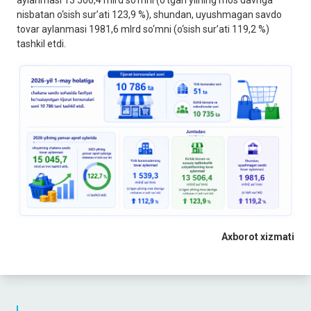
aylanmasi 13 506,4 mlrd so‘mni (o‘tgan yilning mos davriga
nisbatan o‘sish sur’ati 123,9 %), shundan, uyushmagan savdo
tovar aylanmasi 1981,6 mlrd so‘mni (o‘sish sur’ati 119,2 %)
tashkil etdi.
Axborot xizmati