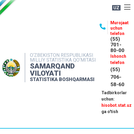
UZ
BOSHQARMA HAQIDA
Murojaat
uchun
OCHIQ MA'LUMOTLAR
telefon
(55)
NASHRLAR
701-
80-00
INTERAKTIV XIZMATLAR
O‘ZBEKISTON RESPUBLIKASI
Ishonch
MILLIY STATISTIKA QO‘MITASI
MATBUOT XIZMATI
telefon
SAMARQAND
(55)
MUROJAATLAR
VILOYATI
706-
STATISTIKA BOSHQARMASI
KONTAKTLAR
58-60
Tadbirkorlar
uchun:
hisobot.stat.uz
ga o'tish