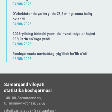
04/08/2026
O‘zbekistonda yarim yilda 75,3 ming tonna baliq
ovlandi
04/08/2026
2026-yilning birinchi yarmida investitsiyalar hajmi
338,9 trln so‘mga yetdi
04/08/2026
Boshqarmada navbatdagi yig‘ilish bo‘lib o‘tdi
03/08/2026
Samarqand viloyati
statistika boshqarmasi
140100, Samarqand sh.,
U.Tursunov ko‘chаsi, 82-uy
info@samstat.uz
•
Sayt xaritasi
•