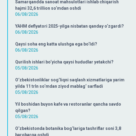
Samarqandda sanoat mahsulotlari ishlab chiqarish
hajmi 32,6 trillion so‘mdan oshdi
06/08/2026
YAHM deflyatori 2025-yilga nisbatan qanday o‘zgardi?
06/08/2026
Qaysi soha eng katta ulushga ega bo‘ldi?
06/08/2026
Qurilish ishlari bo‘yicha qaysi hududlar yetakchi?
05/08/2026
O‘zbekistonliklar sog‘liqni saqlash xizmatlariga yarim
yilda 11 trln so‘mdan ziyod mablag‘ sarfladi
05/08/2026
Yil boshidan buyon kafe va restoranlar qancha savdo
qilgan?
05/08/2026
O‘zbekistonda botanika bog‘lariga tashriflar soni 3,8
barobarga oshdi