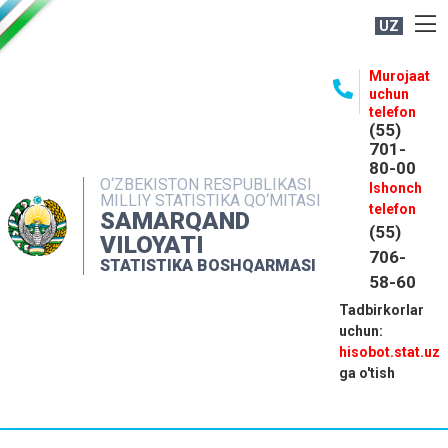
UZ
BOSHQARMA HAQIDA
Murojaat
uchun
OCHIQ MA'LUMOTLAR
telefon
(55)
NASHRLAR
701-
80-00
INTERAKTIV XIZMATLAR
O‘ZBEKISTON RESPUBLIKASI
Ishonch
MILLIY STATISTIKA QO‘MITASI
MATBUOT XIZMATI
telefon
SAMARQAND
(55)
MUROJAATLAR
VILOYATI
706-
STATISTIKA BOSHQARMASI
KONTAKTLAR
58-60
Tadbirkorlar
uchun:
hisobot.stat.uz
ga o'tish