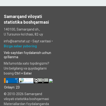
Samarqand viloyati
statistika boshqarmasi
140100, Samarqand sh.,
U.Tursunov ko‘chаsi, 82-uy
info@samstat.uz
•
Sayt xaritasi
•
Bizga xabar yuboring
Veb-saytdan foydalanish uchun
qo‘llanma
Ma'lumotda xato topdingizmi?
Uni belgilang va quyidagilarni
bosing
Ctrl + Enter
Onlayn: 23
© 2010-2026 Samarqand
viloyati statistika boshqarmasi
Materiallardan foydalanganda