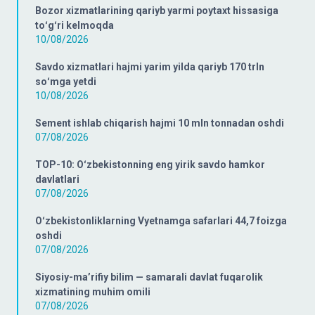
Bozor xizmatlarining qariyb yarmi poytaxt hissasiga
toʻgʻri kelmoqda
10/08/2026
Savdo xizmatlari hajmi yarim yilda qariyb 170 trln
soʻmga yetdi
10/08/2026
Sement ishlab chiqarish hajmi 10 mln tonnadan oshdi
07/08/2026
TOP-10: Oʻzbekistonning eng yirik savdo hamkor
davlatlari
07/08/2026
Oʻzbekistonliklarning Vyetnamga safarlari 44,7 foizga
oshdi
07/08/2026
Siyosiy-ma’rifiy bilim — samarali davlat fuqarolik
xizmatining muhim omili
07/08/2026