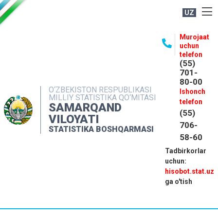
UZ
BOSHQARMA HAQIDA
Murojaat
uchun
OCHIQ MA'LUMOTLAR
telefon
(55)
NASHRLAR
701-
80-00
INTERAKTIV XIZMATLAR
O‘ZBEKISTON RESPUBLIKASI
Ishonch
MILLIY STATISTIKA QO‘MITASI
MATBUOT XIZMATI
telefon
SAMARQAND
(55)
MUROJAATLAR
VILOYATI
706-
STATISTIKA BOSHQARMASI
KONTAKTLAR
58-60
Tadbirkorlar
uchun:
hisobot.stat.uz
ga o'tish