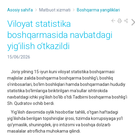
Asosiy sahifa
Matbuot xizmati
Boshqarma yangiliklari
Viloyat statistika
boshqarmasida navbatdagi
yig‘ilish o‘tkazildi
15/06/2026
Joriy yilning 15-iyun kuni viloyat statistika boshqarmasi
majlislar zalida boshqarma boshqarma boshlig‘i, boshliq
o‘rinbosarlari, bo‘lim boshliqlari hamda boshqarmadan hududiy
statistika bo‘limlariga biriktirilgan ma'sullar ishtirokida
navbatdagi ichki yig‘ilish bo‘lib o‘tdi.Tadbirni boshqarma boshlig‘i
Sh. Qudratov ochib berdi.
Yig‘ilish davomida oylik hisobotlar tahlili, o‘tgan haftadagi
yig‘ilishda berilgan topshiriqlar ijrosi, tizimda korrupsiyaga yo‘l
qo‘ymaslik, shuningdek, ijro intizomi va boshqa dolzarb
masalalar atroflicha muhokama qilindi.