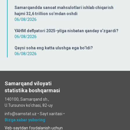
Samarqandda sanoat mahsulotlari ishlab chiqarish
hajmi 32,6 trillion so‘mdan oshdi
06/08/2026
YAHM deflyatori 2025-yilga nisbatan qanday o‘zgardi?
06/08/2026
Qaysi soha eng katta ulushga ega bo‘ldi?
06/08/2026
Samarqand viloyati
statistika boshqarmasi
140100, Samarqand sh.,
U.Tursunov ko‘chаsi, 82-uy
info@samstat.uz
•
Sayt xaritasi
•
Bizga xabar yuboring
Veb-saytdan foydalanish uchun