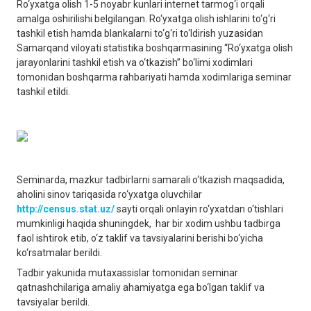
Ro‘yxatga olish 1-5 noyabr kunlari internet tarmog‘i orqali
amalga oshirilishi belgilangan. Ro‘yxatga olish ishlarini to‘g‘ri
tashkil etish hamda blankalarni to‘g‘ri to‘ldirish yuzasidan
Samarqand viloyati statistika boshqarmasining “Ro‘yxatga olish
jarayonlarini tashkil etish va o‘tkazish” bo‘limi xodimlari
tomonidan boshqarma rahbariyati hamda xodimlariga seminar
tashkil etildi.
Seminarda, mazkur tadbirlarni samarali o‘tkazish maqsadida,
aholini sinov tariqasida ro‘yxatga oluvchilar
http://census.stat.uz/
sayti orqali onlayin ro‘yxatdan o‘tishlari
mumkinligi haqida shuningdek, har bir xodim ushbu tadbirga
faol ishtirok etib, o‘z taklif va tavsiyalarini berishi bo‘yicha
ko‘rsatmalar berildi.
Tadbir yakunida mutaxassislar tomonidan seminar
qatnashchilariga amaliy ahamiyatga ega bo‘lgan taklif va
tavsiyalar berildi.