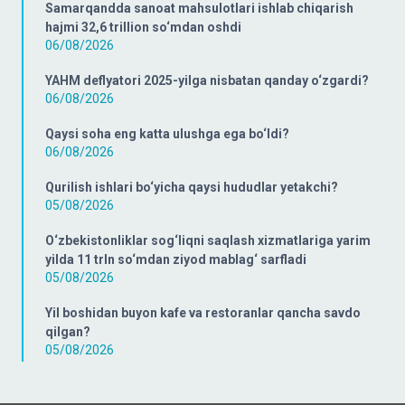
Samarqandda sanoat mahsulotlari ishlab chiqarish
hajmi 32,6 trillion so‘mdan oshdi
06/08/2026
YAHM deflyatori 2025-yilga nisbatan qanday o‘zgardi?
06/08/2026
Qaysi soha eng katta ulushga ega bo‘ldi?
06/08/2026
Qurilish ishlari bo‘yicha qaysi hududlar yetakchi?
05/08/2026
O‘zbekistonliklar sog‘liqni saqlash xizmatlariga yarim
yilda 11 trln so‘mdan ziyod mablag‘ sarfladi
05/08/2026
Yil boshidan buyon kafe va restoranlar qancha savdo
qilgan?
05/08/2026