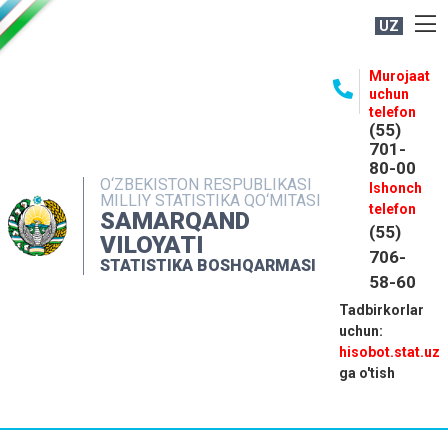
UZ
BOSHQARMA HAQIDA
Murojaat
uchun
OCHIQ MA'LUMOTLAR
telefon
(55)
NASHRLAR
701-
80-00
INTERAKTIV XIZMATLAR
O‘ZBEKISTON RESPUBLIKASI
Ishonch
MILLIY STATISTIKA QO‘MITASI
MATBUOT XIZMATI
telefon
SAMARQAND
(55)
MUROJAATLAR
VILOYATI
706-
STATISTIKA BOSHQARMASI
KONTAKTLAR
58-60
Tadbirkorlar
uchun:
hisobot.stat.uz
ga o'tish