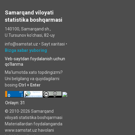
Samarqand viloyati
statistika boshqarmasi
140100, Samarqand sh.,
U.Tursunov ko‘chаsi, 82-uy
info@samstat.uz
•
Sayt xaritasi
•
Bizga xabar yuboring
Veb-saytdan foydalanish uchun
qo‘llanma
Ma'lumotda xato topdingizmi?
Uni belgilang va quyidagilarni
bosing
Ctrl + Enter
Onlayn: 31
© 2010-2026 Samarqand
viloyati statistika boshqarmasi
Materiallardan foydalanganda
www.samstat.uz havolani