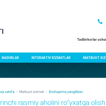
I
Tadbirkorlar uchu
NASHRLAR
INTERAKTIV XIZMATLAR
MATBUOT XIZ
siy sahifa
Matbuot xizmati
Boshqarma yangiliklari
irinchi rasmiy aholini roʻyxatga olis