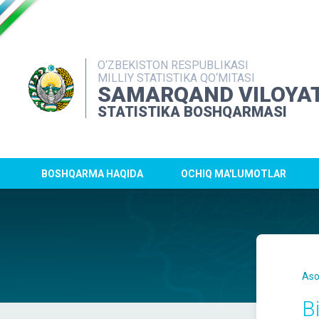
O‘ZBEKISTON RESPUBLIKASI
MILLIY STATISTIKA QO‘MITASI
SAMARQAND VILOYAT
STATISTIKA BOSHQARMASI
BOSHQARMA HAQIDA
OCHIQ MA'LUMOTLAR
Aso
B