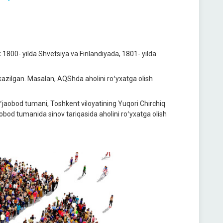
 1800- yilda Shvetsiya va Finlandiyada, 1801- yilda
azilgan. Masalan, AQShda aholini roʻyxatga olish
ʻjaobod tumani, Toshkent viloyatining Yuqori Chirchiq
od tumanida sinov tariqasida aholini roʻyxatga olish