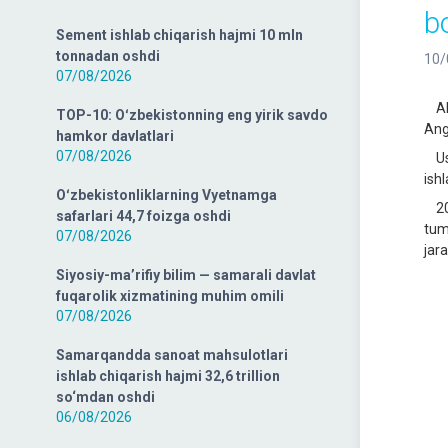
b
Sement ishlab chiqarish hajmi 10 mln
tonnadan oshdi
10/
07/08/2026
Aho
TOP-10: Oʻzbekistonning eng yirik savdo
Ang
hamkor davlatlari
07/08/2026
Ush
ishl
Oʻzbekistonliklarning Vyetnamga
202
safarlari 44,7 foizga oshdi
tum
07/08/2026
jara
Siyosiy-ma’rifiy bilim — samarali davlat
fuqarolik xizmatining muhim omili
07/08/2026
Samarqandda sanoat mahsulotlari
ishlab chiqarish hajmi 32,6 trillion
so‘mdan oshdi
06/08/2026