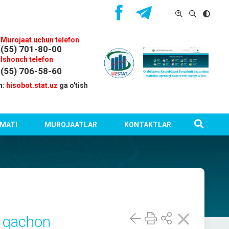
Murojaat uchun telefon
(55) 701-80-00
Ishonch telefon
(55) 706-58-60
n:
hisobot.stat.uz
ga o'tish
MATI
MUROJAATLAR
KONTAKTLAR
h qachon