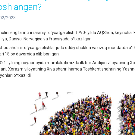
oshlangan?
02/2023
lini eng birinchi rasmiy roʻyxatga olish 1790- yilda AQShda, keyinchalik
liya, Daniya, Norvegiya va Fransiyada oʻtkazilgan.
bu aholini roʻyxatga olishlar juda oddiy shaklda va uzoq muddatda oʻtk
ari 18 oy davomida olib borilgan.
1- yilning noyabr oyida mamlakatimizda ilk bor Andijon viloyatining Xo
ani, Xorazm viloyatining Xiva shahri hamda Toshkent shahrining Yashnob
yonlari oʻtkazildi.