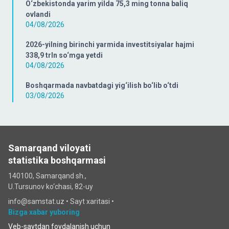
O‘zbekistonda yarim yilda 75,3 ming tonna baliq
ovlandi
04/08/2026
2026-yilning birinchi yarmida investitsiyalar hajmi
338,9 trln so‘mga yetdi
04/08/2026
Boshqarmada navbatdagi yig‘ilish bo‘lib o‘tdi
03/08/2026
Samarqand viloyati
statistika boshqarmasi
140100, Samarqand sh.,
U.Tursunov ko‘chаsi, 82-uy
info@samstat.uz
•
Sayt xaritasi
•
Bizga xabar yuboring
Veb-saytdan foydalanish uchun