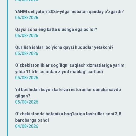
YAHM deflyatori 2025-yilga nisbatan qanday o‘zgardi?
06/08/2026
Qaysi soha eng katta ulushga ega bo‘ldi?
06/08/2026
Qurilish ishlari bo‘yicha qaysi hududlar yetakchi?
05/08/2026
O‘zbekistonliklar sog‘liqni saqlash xizmatlariga yarim
yilda 11 trln so‘mdan ziyod mablag‘ sarfladi
05/08/2026
Yil boshidan buyon kafe va restoranlar qancha savdo
qilgan?
05/08/2026
O‘zbekistonda botanika bog‘lariga tashriflar soni 3,8
barobarga oshdi
04/08/2026