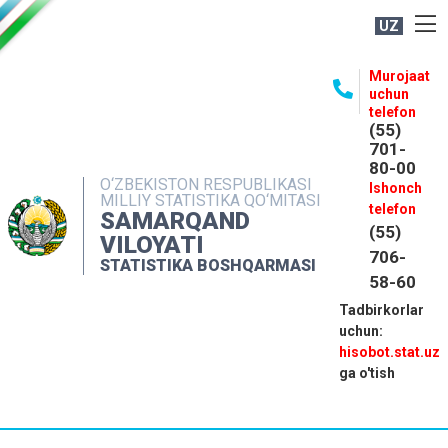
UZ
BOSHQARMA HAQIDA
Murojaat
uchun
OCHIQ MA'LUMOTLAR
telefon
(55)
NASHRLAR
701-
80-00
INTERAKTIV XIZMATLAR
O‘ZBEKISTON RESPUBLIKASI
Ishonch
MILLIY STATISTIKA QO‘MITASI
MATBUOT XIZMATI
telefon
SAMARQAND
(55)
MUROJAATLAR
VILOYATI
706-
STATISTIKA BOSHQARMASI
KONTAKTLAR
58-60
Tadbirkorlar
uchun:
hisobot.stat.uz
ga o'tish