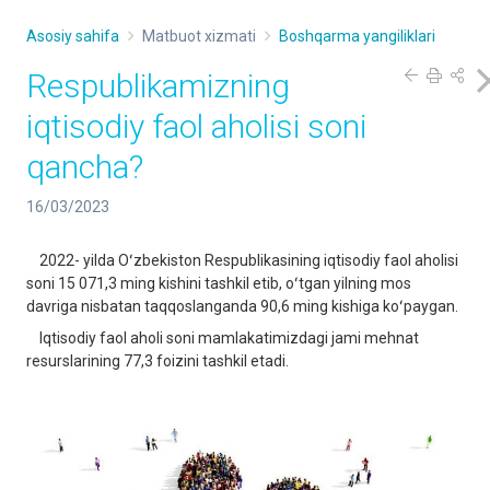
Asosiy sahifa
Matbuot xizmati
Boshqarma yangiliklari
Respublikamizning
iqtisodiy faol aholisi soni
qancha?
16/03/2023
2022- yilda Oʻzbekiston Respublikasining iqtisodiy faol aholisi
soni 15 071,3 ming kishini tashkil etib, oʻtgan yilning mos
davriga nisbatan taqqoslanganda 90,6 ming kishiga koʻpaygan.
Iqtisodiy faol aholi soni mamlakatimizdagi jami mehnat
resurslarining 77,3 foizini tashkil etadi.