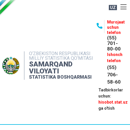
UZ
BOSHQARMA HAQIDA
Murojaat
uchun
OCHIQ MA'LUMOTLAR
telefon
(55)
NASHRLAR
701-
80-00
INTERAKTIV XIZMATLAR
O‘ZBEKISTON RESPUBLIKASI
Ishonch
MILLIY STATISTIKA QO‘MITASI
MATBUOT XIZMATI
telefon
SAMARQAND
(55)
MUROJAATLAR
VILOYATI
706-
STATISTIKA BOSHQARMASI
KONTAKTLAR
58-60
Tadbirkorlar
uchun:
hisobot.stat.uz
ga o'tish