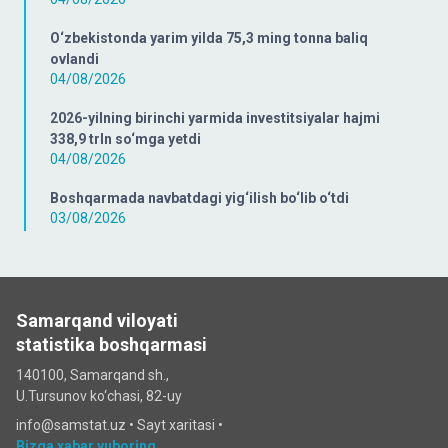
O‘zbekistonda yarim yilda 75,3 ming tonna baliq
ovlandi
04/08/2026
2026-yilning birinchi yarmida investitsiyalar hajmi
338,9 trln so‘mga yetdi
04/08/2026
Boshqarmada navbatdagi yig‘ilish bo‘lib o‘tdi
03/08/2026
Samarqand viloyati
statistika boshqarmasi
140100, Samarqand sh.,
U.Tursunov ko‘chаsi, 82-uy
info@samstat.uz
•
Sayt xaritasi
•
Bizga xabar yuboring