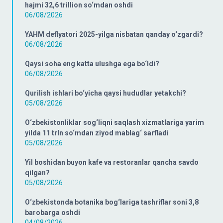
hajmi 32,6 trillion so‘mdan oshdi
06/08/2026
YAHM deflyatori 2025-yilga nisbatan qanday o‘zgardi?
06/08/2026
Qaysi soha eng katta ulushga ega bo‘ldi?
06/08/2026
Qurilish ishlari bo‘yicha qaysi hududlar yetakchi?
05/08/2026
O‘zbekistonliklar sog‘liqni saqlash xizmatlariga yarim
yilda 11 trln so‘mdan ziyod mablag‘ sarfladi
05/08/2026
Yil boshidan buyon kafe va restoranlar qancha savdo
qilgan?
05/08/2026
O‘zbekistonda botanika bog‘lariga tashriflar soni 3,8
barobarga oshdi
04/08/2026