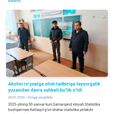
Batafsil ...
Aholini ro‘yxatga olish tadbiriga tayyorgalik
yuzasidan davra suhbati bo‘lib o‘tdi
30/01/2025 •
So‘nggi yangiliklar
2025-yilning 30-yanvar kuni Samarqand viloyati Statistika
boshqarmasi Kattaqo‘rg‘on shahar statistika yetakchi