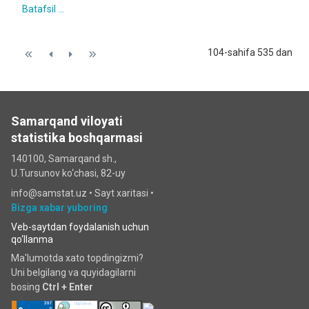
Batafsil ...
104-sahifa 535 dan
Samarqand viloyati
statistika boshqarmasi
140100, Samarqand sh.,
U.Tursunov ko‘chаsi, 82-uy
info@samstat.uz
•
Sayt xaritasi
•
Bizga xabar yuboring
Veb-saytdan foydalanish uchun
qo‘llanma
Ma'lumotda xato topdingizmi?
Uni belgilang va quyidagilarni
bosing
Ctrl + Enter