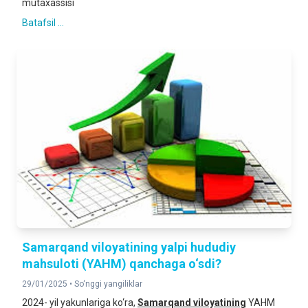
mutaxassisi
Batafsil ...
Samarqand viloyatining yalpi hududiy
mahsuloti (YAHM) qanchaga o‘sdi?
29/01/2025 •
So‘nggi yangiliklar
2024- yil yakunlariga ko‘ra,
Samarqand viloyatining
YAHM