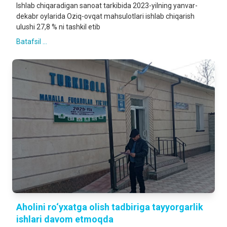
Ishlab chiqaradigan sanoat tarkibida 2023-yilning yanvar-
dekabr oylarida Oziq-ovqat mahsulotlari ishlab chiqarish
ulushi 27,8 % ni tashkil etib
Batafsil ...
Aholini ro‘yxatga olish tadbiriga tayyorgarlik
ishlari davom etmoqda