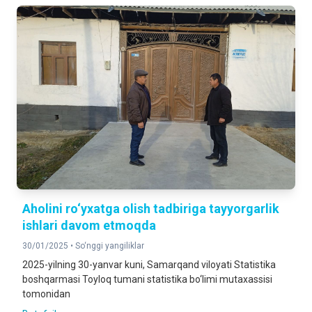
Aholini ro‘yxatga olish tadbiriga tayyorgarlik
ishlari davom etmoqda
30/01/2025 •
So‘nggi yangiliklar
2025-yilning 30-yanvar kuni, Samarqand viloyati Statistika
boshqarmasi Toyloq tumani statistika bo‘limi mutaxassisi
tomonidan