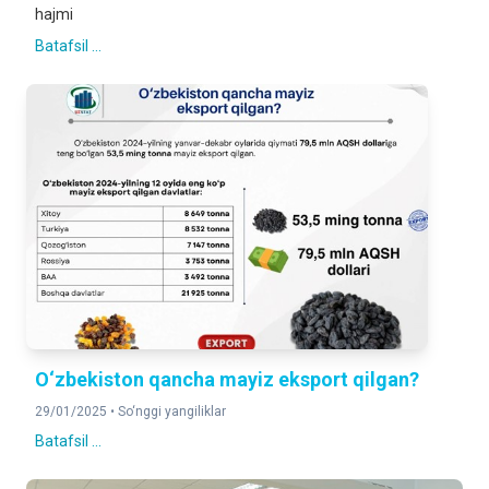
hajmi
Batafsil ...
O‘zbekiston qancha mayiz eksport qilgan?
29/01/2025 •
So‘nggi yangiliklar
Batafsil ...