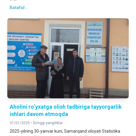
Batafsil ...
Aholini ro‘yxatga olish tadbiriga tayyorgarlik
ishlari davom etmoqda
31/01/2025 •
So‘nggi yangiliklar
2025-yilning 30-yanvar kuni, Samarqand viloyati Statistika