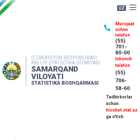
UZ
BOSHQARMA HAQIDA
Murojaat
uchun
OCHIQ MA'LUMOTLAR
telefon
(55)
NASHRLAR
701-
80-00
INTERAKTIV XIZMATLAR
O‘ZBEKISTON RESPUBLIKASI
Ishonch
MILLIY STATISTIKA QO‘MITASI
MATBUOT XIZMATI
telefon
SAMARQAND
(55)
MUROJAATLAR
VILOYATI
706-
STATISTIKA BOSHQARMASI
KONTAKTLAR
58-60
Tadbirkorlar
uchun:
hisobot.stat.uz
ga o'tish