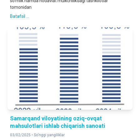
so‘mlik hamda nodavlat mulkchilikdagi tashkilotlar
tomonidan
Batafsil ...
Samarqand viloyatining oziq-ovqat
mahsulotlari ishlab chiqarish sanoati
03/02/2025 •
So‘nggi yangiliklar