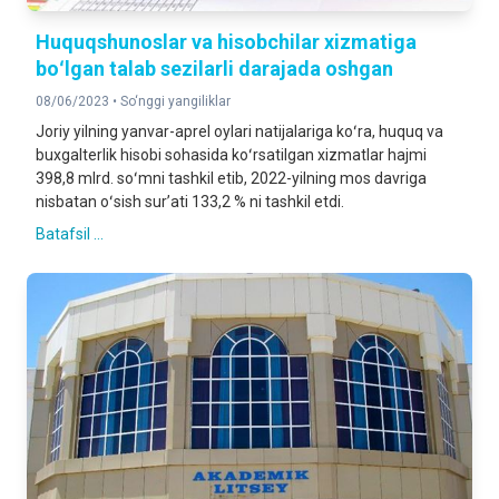
Huquqshunoslar va hisobchilar xizmatiga
boʻlgan talab sezilarli darajada oshgan
08/06/2023 •
So‘nggi yangiliklar
Joriy yilning yanvar-aprel oylari natijalariga koʻra, huquq va
buxgalterlik hisobi sohasida koʻrsatilgan xizmatlar hajmi
398,8 mlrd. soʻmni tashkil etib, 2022-yilning mos davriga
nisbatan oʻsish surʼati 133,2 % ni tashkil etdi.
Batafsil ...