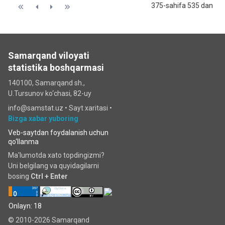
375-sahifa 535 dan
Samarqand viloyati
statistika boshqarmasi
140100, Samarqand sh.,
U.Tursunov ko‘chаsi, 82-uy
info@samstat.uz
•
Sayt xaritasi
•
Bizga xabar yuboring
Veb-saytdan foydalanish uchun
qo‘llanma
Ma'lumotda xato topdingizmi?
Uni belgilang va quyidagilarni
bosing
Ctrl + Enter
Onlayn: 18
© 2010-2026 Samarqand