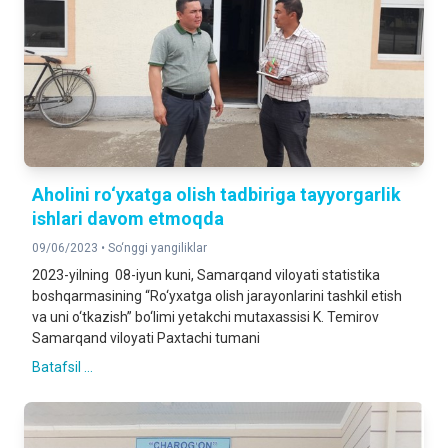
Aholini ro‘yxatga olish tadbiriga tayyorgarlik
ishlari davom etmoqda
09/06/2023 •
So‘nggi yangiliklar
2023-yilning 08-iyun kuni, Samarqand viloyati statistika
boshqarmasining “Ro‘yxatga olish jarayonlarini tashkil etish
va uni o‘tkazish” bo‘limi yetakchi mutaxassisi K. Temirov
Samarqand viloyati Paxtachi tumani
Batafsil ...