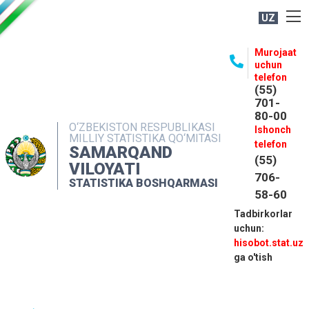
UZ
BOSHQARMA HAQIDA
Murojaat
uchun
OCHIQ MA'LUMOTLAR
telefon
(55)
NASHRLAR
701-
80-00
INTERAKTIV XIZMATLAR
O‘ZBEKISTON RESPUBLIKASI
Ishonch
MILLIY STATISTIKA QO‘MITASI
MATBUOT XIZMATI
telefon
SAMARQAND
(55)
MUROJAATLAR
VILOYATI
706-
STATISTIKA BOSHQARMASI
KONTAKTLAR
58-60
Tadbirkorlar
uchun:
hisobot.stat.uz
ga o'tish