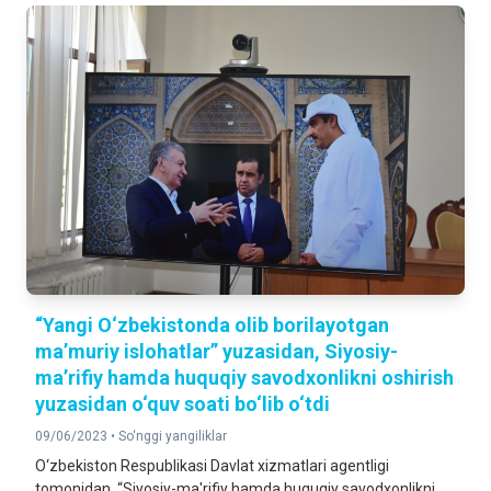
“Yangi O‘zbekistonda olib borilayotgan
ma’muriy islohatlar” yuzasidan, Siyosiy-
ma’rifiy hamda huquqiy savodxonlikni oshirish
yuzasidan o‘quv soati bo‘lib o‘tdi
09/06/2023 •
So‘nggi yangiliklar
O‘zbekiston Respublikasi Davlat xizmatlari agentligi
tomonidan, “Siyosiy-ma'rifiy hamda huquqiy savodxonlikni