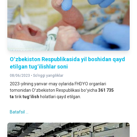
Oʻzbekiston Respublikasida yil boshidan qayd
etilgan tugʻilishlar soni
08/06/2023 •
So‘nggi yangiliklar
2023-yilning yanvar-may oylarida FHDYO organlari
tomonidan Oʻzbekiston Respublikasi boʻyicha
361 735
ta
tirik
tugʻilish
holatlari qayd etilgan.
Batafsil ...