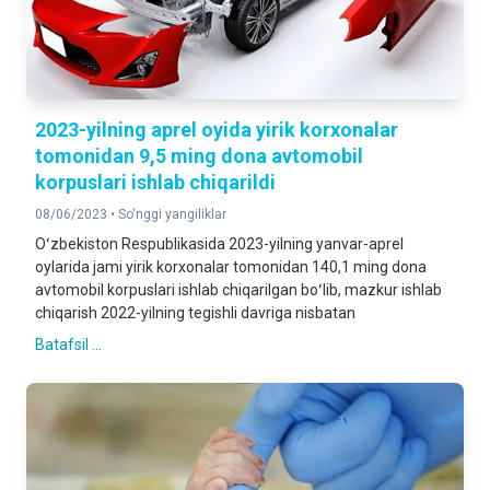
2023-yilning aprel oyida yirik korxonalar
tomonidan 9,5 ming dona avtomobil
korpuslari ishlab chiqarildi
08/06/2023 •
So‘nggi yangiliklar
Oʻzbekiston Respublikasida 2023-yilning yanvar-aprel
oylarida jami yirik korxonalar tomonidan 140,1 ming dona
avtomobil korpuslari ishlab chiqarilgan boʻlib, mazkur ishlab
chiqarish 2022-yilning tegishli davriga nisbatan
Batafsil ...