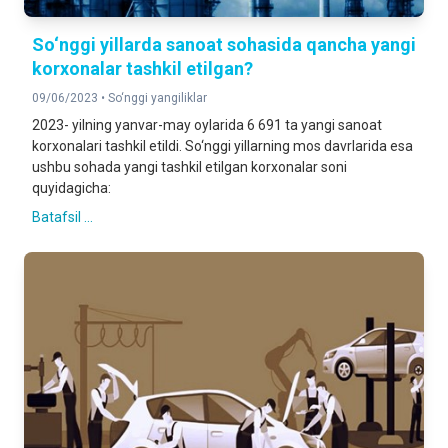
So‘nggi yillarda sanoat sohasida qancha yangi
korxonalar tashkil etilgan?
09/06/2023 •
So‘nggi yangiliklar
2023- yilning yanvar-may oylarida 6 691 ta yangi sanoat
korxonalari tashkil etildi. So‘nggi yillarning mos davrlarida esa
ushbu sohada yangi tashkil etilgan korxonalar soni
quyidagicha:
Batafsil ...