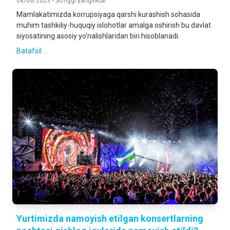
08/06/2023 •
So‘nggi yangiliklar
Mamlakatimizda korrupsiyaga qarshi kurashish sohasida
muhim tashkiliy-huquqiy islohotlar amalga oshirish bu davlat
siyosatining asosiy yo‘nalishlaridan biri hisoblanadi.
Batafsil ...
Yurtimizda namoyish etilgan konsertlarning