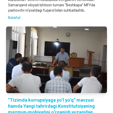
Samarqand viloyati Ishtixon tumani “Beshkapa” MFYda
yashovchi ro‘yxatdagi fuqarol bilan suhbatlashib,
Batafsil ...
“Tizimda korrupsiyaga yo‘l yo‘q” mavzusi
hamda Yangi tahrirdagi Konstitutsiyaning
mazmun-mohiyatini o‘rganish yuzasidan