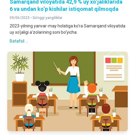
Samarqand viloyatida 42,9 % uy xo‘jaliklarida
6 va undan ko‘p kishilar istiqomat qilmoqda
09/06/2023 •
So‘nggi yangiliklar
2023-yilning yanvar-may holatiga ko‘ra Samarqand viloyatida
uy xo‘jaligi a’zolarining soni bo‘yicha:
Batafsil ...