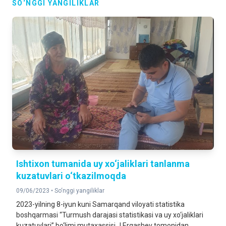
SO‘NGGI YANGILIKLAR
Ishtixon tumanida uy xo‘jaliklari tanlanma
kuzatuvlari o‘tkazilmoqda
09/06/2023 •
So‘nggi yangiliklar
2023-yilning 8-iyun kuni Samarqand viloyati statistika
boshqarmasi “Turmush darajasi statistikasi va uy xo‘jaliklari
kuzatuvlari” bo‘limi mutaxassisi J.Ergashev tomonidan