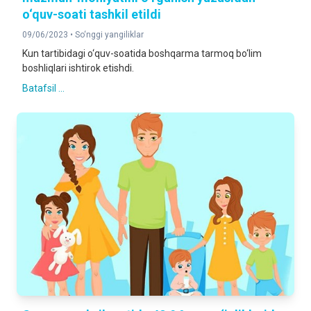
o‘quv-soati tashkil etildi
09/06/2023 •
So‘nggi yangiliklar
Kun tartibidagi o‘quv-soatida boshqarma tarmoq bo‘lim
boshliqlari ishtirok etishdi.
Batafsil ...