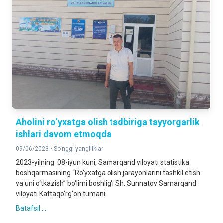
Aholini ro‘yxatga olish tadbiriga tayyorgarlik
ishlari davom etmoqda
09/06/2023 •
So‘nggi yangiliklar
2023-yilning 08-iyun kuni, Samarqand viloyati statistika
boshqarmasining “Ro‘yxatga olish jarayonlarini tashkil etish
va uni o‘tkazish” bo‘limi boshlig‘i Sh. Sunnatov Samarqand
viloyati Kattaqo‘rg‘on tumani
Batafsil ...