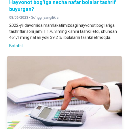
Hayvonot bogʻiga necha nafar bolalar tashrif
buyurgan?
08/06/2023 •
So‘nggi yangiliklar
2022-yil davomida mamlakatimizdagi hayvonot bogʻlariga
tashriflar soni jami 1 176,8 ming kishini tashkil etdi, shundan
461,1 ming nafari yoki 39,2 % i bolalarni tashkil etmoqda.
Batafsil ...