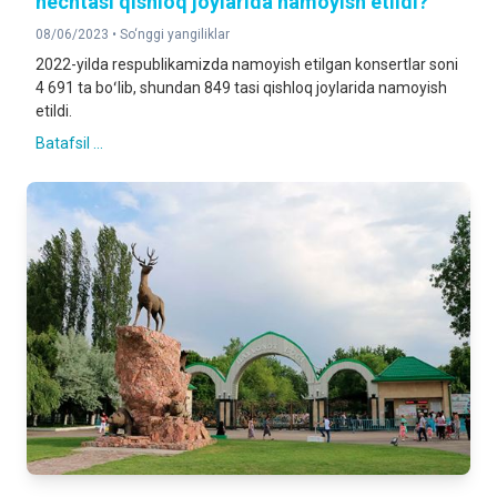
nechtasi qishloq joylarida namoyish etildi?
08/06/2023 •
So‘nggi yangiliklar
2022-yilda respublikamizda namoyish etilgan konsertlar soni
4 691 ta boʻlib, shundan 849 tasi qishloq joylarida namoyish
etildi.
Batafsil ...