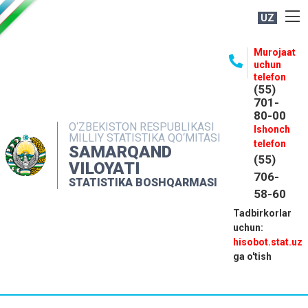
UZ
BOSHQARMA HAQIDA
Murojaat
uchun
OCHIQ MA'LUMOTLAR
telefon
(55)
NASHRLAR
701-
80-00
INTERAKTIV XIZMATLAR
O‘ZBEKISTON RESPUBLIKASI
Ishonch
MILLIY STATISTIKA QO‘MITASI
MATBUOT XIZMATI
telefon
SAMARQAND
(55)
MUROJAATLAR
VILOYATI
706-
STATISTIKA BOSHQARMASI
KONTAKTLAR
58-60
Tadbirkorlar
uchun:
hisobot.stat.uz
ga o'tish