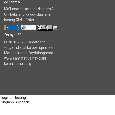
qo‘llanma
Ma'lumotda xato topdingizmi?
Uni belgilang va quyidagilarni
bosing
Ctrl + Enter
Onlayn: 29
© 2010-2026 Samarqand
viloyati statistika boshqarmasi
Materiallardan foydalanganda
www.samstat.uz havolani
keltirish majburiy.
Tugmani bosing
Tinglash
GSpeech