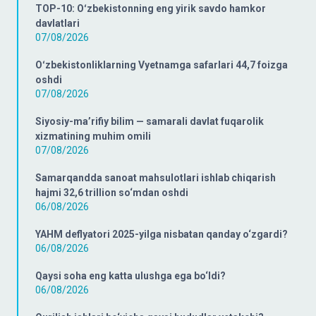
TOP-10: Oʻzbekistonning eng yirik savdo hamkor
davlatlari
07/08/2026
Oʻzbekistonliklarning Vyetnamga safarlari 44,7 foizga
oshdi
07/08/2026
Siyosiy-ma’rifiy bilim — samarali davlat fuqarolik
xizmatining muhim omili
07/08/2026
Samarqandda sanoat mahsulotlari ishlab chiqarish
hajmi 32,6 trillion so‘mdan oshdi
06/08/2026
YAHM deflyatori 2025-yilga nisbatan qanday o‘zgardi?
06/08/2026
Qaysi soha eng katta ulushga ega bo‘ldi?
06/08/2026