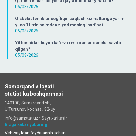
Qurilish ishlari bo‘yicha qaysi hududlar yetakchi?
05/08/2026
O‘zbekistonliklar sog‘liqni saqlash xizmatlariga yarim
yilda 11 trln so‘mdan ziyod mablag‘ sarfladi
05/08/2026
Yil boshidan buyon kafe va restoranlar qancha savdo
qilgan?
05/08/2026
Samarqand viloyati
statistika boshqarmasi
140100, Samarqand sh.,
U.Tursunov ko‘chаsi, 82-uy
info@samstat.uz
•
Sayt xaritasi
•
Bizga xabar yuboring
Veb-saytdan foydalanish uchun