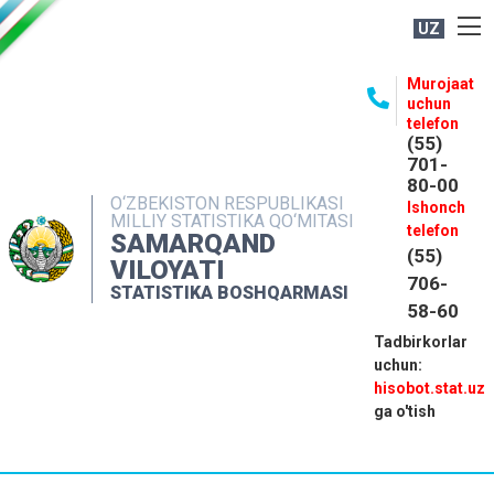
UZ
BOSHQARMA HAQIDA
Murojaat
uchun
OCHIQ MA'LUMOTLAR
telefon
(55)
NASHRLAR
701-
80-00
INTERAKTIV XIZMATLAR
O‘ZBEKISTON RESPUBLIKASI
Ishonch
MILLIY STATISTIKA QO‘MITASI
MATBUOT XIZMATI
telefon
SAMARQAND
(55)
MUROJAATLAR
VILOYATI
706-
STATISTIKA BOSHQARMASI
KONTAKTLAR
58-60
Tadbirkorlar
uchun:
hisobot.stat.uz
ga o'tish