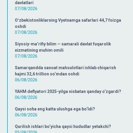
davlatlari
07/08/2026
Oʻzbekistonliklarning Vyetnamga safarlari 44,7 foizga
oshdi
07/08/2026
Siyosiy-ma’rifiy bilim — samarali davlat fuqarolik
xizmatining muhim omili
07/08/2026
Samarqandda sanoat mahsulotlari ishlab chiqarish
hajmi 32,6 trillion so‘mdan oshdi
06/08/2026
YAHM deflyatori 2025-yilga nisbatan qanday o‘zgardi?
06/08/2026
Qaysi soha eng katta ulushga ega bo‘ldi?
06/08/2026
Qurilish ishlari bo‘yicha qaysi hududlar yetakchi?
05/08/2026