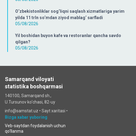
O‘zbekistonliklar sog‘liqni saqlash xizmatlariga yarim
yilda 11 trln so‘mdan ziyod mablag‘ sarfladi
05/08/2026
Yil boshidan buyon kafe va restoranlar qancha savdo
qilgan?
05/08/2026
Samarqand viloyati
statistika boshqarmasi
140100, Samarqand sh.,
U.Tursunov ko‘chаsi, 82-uy
info@samstat.uz
•
Sayt xaritasi
•
Bizga xabar yuboring
Veb-saytdan foydalanish uchun
qo‘llanma