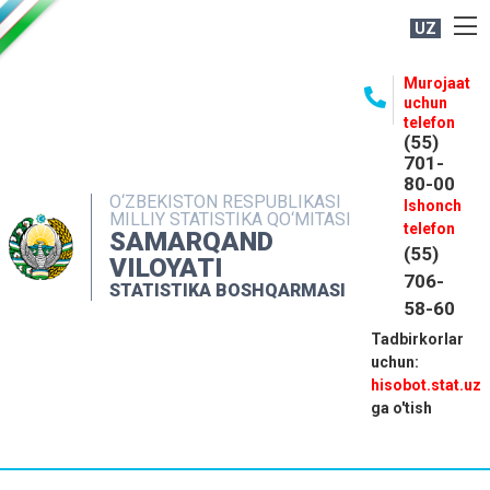
UZ
BOSHQARMA HAQIDA
Murojaat
uchun
OCHIQ MA'LUMOTLAR
telefon
(55)
NASHRLAR
701-
80-00
INTERAKTIV XIZMATLAR
O‘ZBEKISTON RESPUBLIKASI
Ishonch
MILLIY STATISTIKA QO‘MITASI
MATBUOT XIZMATI
telefon
SAMARQAND
(55)
MUROJAATLAR
VILOYATI
706-
STATISTIKA BOSHQARMASI
KONTAKTLAR
58-60
Tadbirkorlar
uchun:
hisobot.stat.uz
ga o'tish