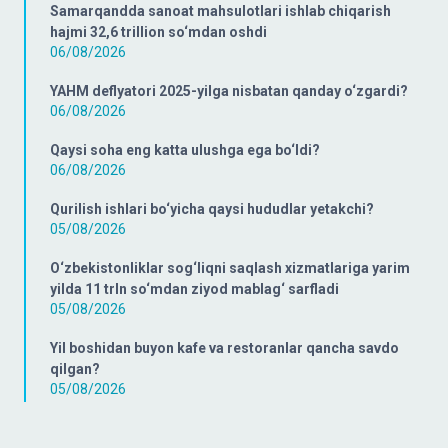
Samarqandda sanoat mahsulotlari ishlab chiqarish
hajmi 32,6 trillion so‘mdan oshdi
06/08/2026
YAHM deflyatori 2025-yilga nisbatan qanday o‘zgardi?
06/08/2026
Qaysi soha eng katta ulushga ega bo‘ldi?
06/08/2026
Qurilish ishlari bo‘yicha qaysi hududlar yetakchi?
05/08/2026
O‘zbekistonliklar sog‘liqni saqlash xizmatlariga yarim
yilda 11 trln so‘mdan ziyod mablag‘ sarfladi
05/08/2026
Yil boshidan buyon kafe va restoranlar qancha savdo
qilgan?
05/08/2026