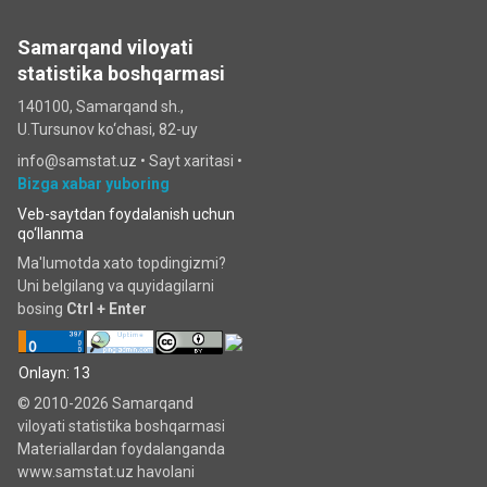
Samarqand viloyati
statistika boshqarmasi
140100, Samarqand sh.,
U.Tursunov ko‘chаsi, 82-uy
info@samstat.uz
•
Sayt xaritasi
•
Bizga xabar yuboring
Veb-saytdan foydalanish uchun
qo‘llanma
Ma'lumotda xato topdingizmi?
Uni belgilang va quyidagilarni
bosing
Ctrl + Enter
Onlayn: 13
© 2010-2026 Samarqand
viloyati statistika boshqarmasi
Materiallardan foydalanganda
www.samstat.uz havolani