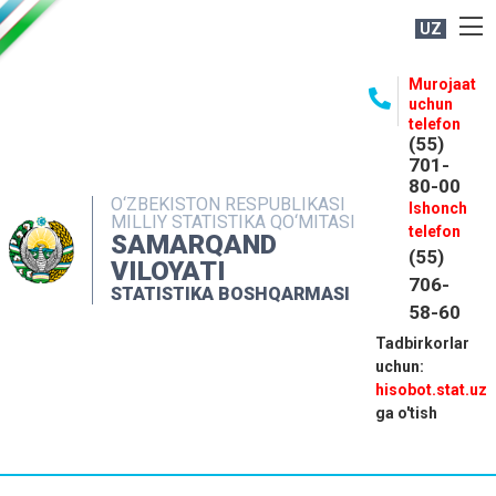
UZ
BOSHQARMA HAQIDA
Murojaat
uchun
OCHIQ MA'LUMOTLAR
telefon
(55)
NASHRLAR
701-
80-00
INTERAKTIV XIZMATLAR
O‘ZBEKISTON RESPUBLIKASI
Ishonch
MILLIY STATISTIKA QO‘MITASI
MATBUOT XIZMATI
telefon
SAMARQAND
(55)
MUROJAATLAR
VILOYATI
706-
STATISTIKA BOSHQARMASI
KONTAKTLAR
58-60
Tadbirkorlar
uchun:
hisobot.stat.uz
ga o'tish