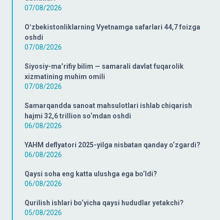
07/08/2026
Oʻzbekistonliklarning Vyetnamga safarlari 44,7 foizga
oshdi
07/08/2026
Siyosiy-ma’rifiy bilim — samarali davlat fuqarolik
xizmatining muhim omili
07/08/2026
Samarqandda sanoat mahsulotlari ishlab chiqarish
hajmi 32,6 trillion so‘mdan oshdi
06/08/2026
YAHM deflyatori 2025-yilga nisbatan qanday o‘zgardi?
06/08/2026
Qaysi soha eng katta ulushga ega bo‘ldi?
06/08/2026
Qurilish ishlari bo‘yicha qaysi hududlar yetakchi?
05/08/2026