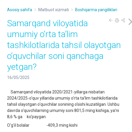
Asosiy sahifa
Matbuot xizmati
Boshqarma yangiliklari
Samarqand viloyatida
umumiy o‘rta ta’lim
tashkilotlarida tahsil olayotgan
o‘quvchilar soni qanchaga
yetgan?
16/05/2025
Samarqand viloyatida 2020/2021-yillarga nisbatan
2024/2025-o‘quv yillarida umumiy o‘rta ta’lim tashkilotlarida
tahsil olayotgan o‘quvchilar sonining o‘sishi kuzatilgan. Ushbu
davrda o‘quvchilarning umumiy soni 801,5 ming kishiga, ya’ni
8,6 % ga ko‘paygan.
O‘g‘il bolalar -409,3 ming kishi