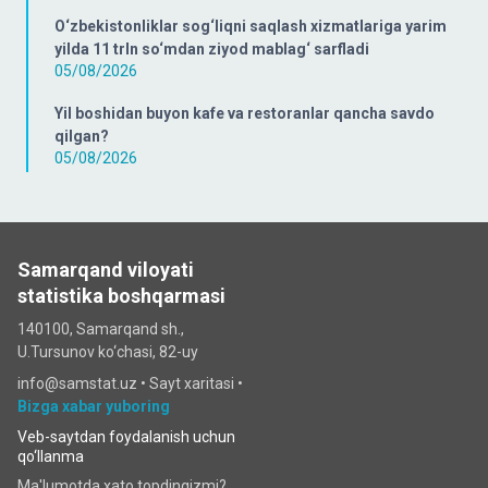
O‘zbekistonliklar sog‘liqni saqlash xizmatlariga yarim
yilda 11 trln so‘mdan ziyod mablag‘ sarfladi
05/08/2026
Yil boshidan buyon kafe va restoranlar qancha savdo
qilgan?
05/08/2026
Samarqand viloyati
statistika boshqarmasi
140100, Samarqand sh.,
U.Tursunov ko‘chаsi, 82-uy
info@samstat.uz
•
Sayt xaritasi
•
Bizga xabar yuboring
Veb-saytdan foydalanish uchun
qo‘llanma
Ma'lumotda xato topdingizmi?