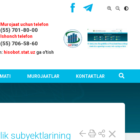
Murojaat uchun telefon
(55) 701-80-00
Ishonch telefon
(55) 706-58-60
n:
hisobot.stat.uz
ga o'tish
MATI
MUROJAATLAR
KONTAKTLAR
lik subyektlarining