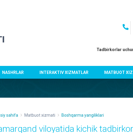
I
Tadbirkorlar uchu
NASHRLAR
INTERAKTIV XIZMATLAR
MATBUOT XIZ
siy sahifa
Matbuot xizmati
Boshqarma yangiliklari
amarqand viloyatida kichik tadbirkor