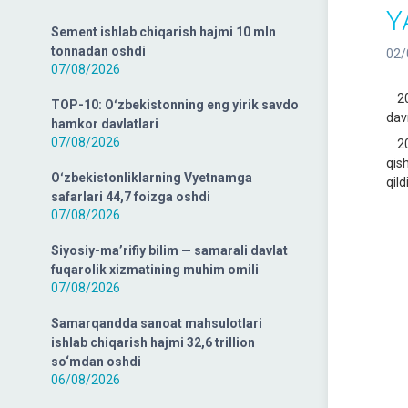
Y
Sement ishlab chiqarish hajmi 10 mln
tonnadan oshdi
02/
07/08/2026
202
TOP-10: Oʻzbekistonning eng yirik savdo
dav
hamkor davlatlari
07/08/2026
202
qish
Oʻzbekistonliklarning Vyetnamga
qildi
safarlari 44,7 foizga oshdi
07/08/2026
Siyosiy-ma’rifiy bilim — samarali davlat
fuqarolik xizmatining muhim omili
07/08/2026
Samarqandda sanoat mahsulotlari
ishlab chiqarish hajmi 32,6 trillion
so‘mdan oshdi
06/08/2026