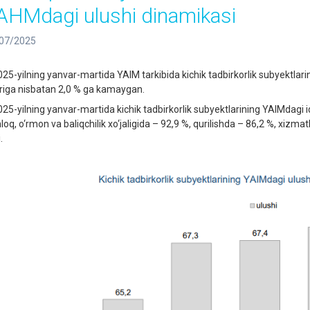
AHMdagi ulushi dinamikasi
07/2025
5-yilning yanvar-martida YAIM tarkibida kichik tadbirkorlik subyektlarining
riga nisbatan 2,0 % ga kamaygan.
5-yilning yanvar-martida kichik tadbirkorlik subyektlarining YAIMdagi iqti
loq, o‘rmon va baliqchilik xo‘jaligida – 92,9 %, qurilishda – 86,2 %, xizm
.