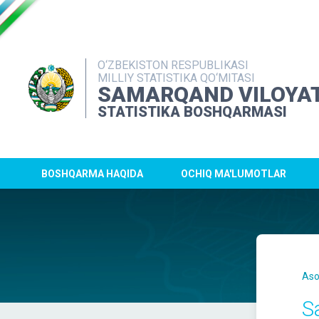
O‘ZBEKISTON RESPUBLIKASI
MILLIY STATISTIKA QO‘MITASI
SAMARQAND VILOYAT
STATISTIKA BOSHQARMASI
BOSHQARMA HAQIDA
OCHIQ MA'LUMOTLAR
Aso
S