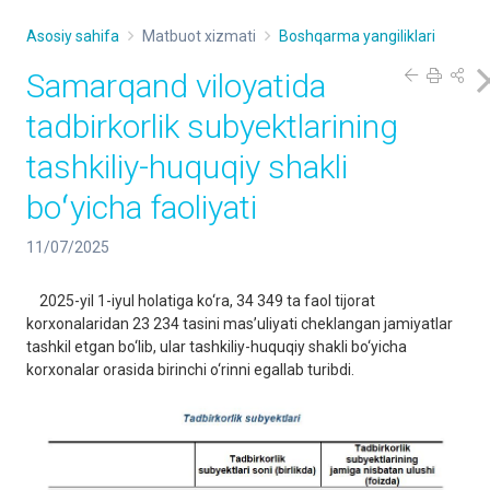
Asosiy sahifa
Matbuot xizmati
Boshqarma yangiliklari
Samarqand viloyatida
tadbirkorlik subyektlarining
tashkiliy-huquqiy shakli
boʻyicha faoliyati
11/07/2025
2025-yil 1-iyul holatiga ko‘ra, 34 349 ta faol tijorat
korxonalaridan 23 234 tasini mas’uliyati cheklangan jamiyatlar
tashkil etgan bo‘lib, ular tashkiliy-huquqiy shakli bo‘yicha
korxonalar orasida birinchi o‘rinni egallab turibdi.