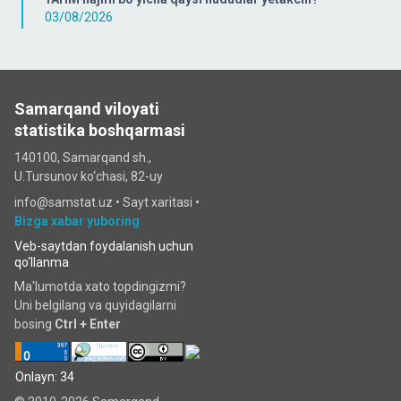
03/08/2026
Samarqand viloyati
statistika boshqarmasi
140100, Samarqand sh.,
U.Tursunov ko‘chаsi, 82-uy
info@samstat.uz
•
Sayt xaritasi
•
Bizga xabar yuboring
Veb-saytdan foydalanish uchun
qo‘llanma
Ma'lumotda xato topdingizmi?
Uni belgilang va quyidagilarni
bosing
Ctrl + Enter
Onlayn: 34