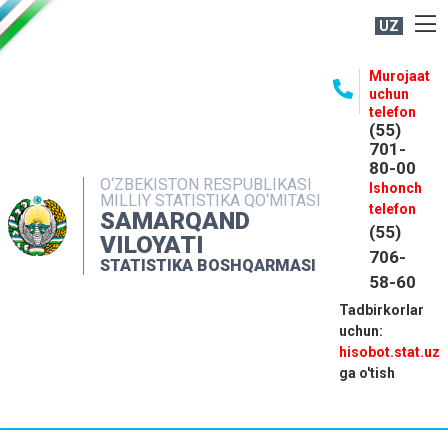
UZ
BOSHQARMA HAQIDA
Murojaat
uchun
OCHIQ MA'LUMOTLAR
telefon
(55)
NASHRLAR
701-
80-00
INTERAKTIV XIZMATLAR
O‘ZBEKISTON RESPUBLIKASI
Ishonch
MILLIY STATISTIKA QO‘MITASI
MATBUOT XIZMATI
telefon
SAMARQAND
(55)
MUROJAATLAR
VILOYATI
706-
STATISTIKA BOSHQARMASI
KONTAKTLAR
58-60
Tadbirkorlar
uchun:
hisobot.stat.uz
ga o'tish