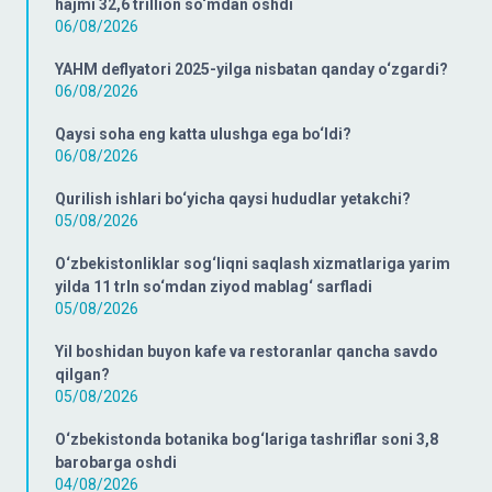
hajmi 32,6 trillion so‘mdan oshdi
06/08/2026
YAHM deflyatori 2025-yilga nisbatan qanday o‘zgardi?
06/08/2026
Qaysi soha eng katta ulushga ega bo‘ldi?
06/08/2026
Qurilish ishlari bo‘yicha qaysi hududlar yetakchi?
05/08/2026
O‘zbekistonliklar sog‘liqni saqlash xizmatlariga yarim
yilda 11 trln so‘mdan ziyod mablag‘ sarfladi
05/08/2026
Yil boshidan buyon kafe va restoranlar qancha savdo
qilgan?
05/08/2026
O‘zbekistonda botanika bog‘lariga tashriflar soni 3,8
barobarga oshdi
04/08/2026