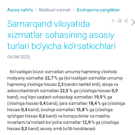
Asosiy sahifa
Matbuot xizmati
Boshqarma yangiliklari
Samarqand viloyatida
xizmatlar sohasining asosiy
turlari bo‘yicha ko‘rsatkichlari
04/08/2025
Ko‘rsatilgan bozor xizmatlari umumiy hajmining o‘sishida
moliyaviy xizmatlar
22,7
% ga (ko‘rsatilgan xizmatlar umumiy
hajmining o‘sishiga hissasi
2,3
bandni tashkil etdi), aloqa va
axborotlashtirish xizmatlari
22,5
% ga (o‘sishiga hissasi
0,9
band), sogʻliqni saqlash sohasidagi xizmatlari
19,9
% ga
(o‘sishiga hissasi
0,4
band), ijara xizmatlari
18,4
% ga (o‘sishiga
hissasi
0,4
band), boshqa xizmatlari
15,8
% ga (o‘sishiga
qo‘shgan hissasi
0,6
band) va kompyuterlar va maishiy
tovarlarni taʼmirlash boʻyicha xizmatlar
12,9
% ga (o‘sishiga
hissasi
0,3
band) asosiy omili bo‘lib hisoblanadi.