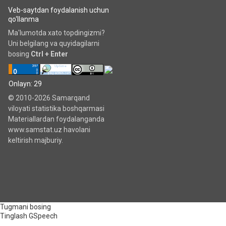
Veb-saytdan foydalanish uchun
qo‘llanma
Ma'lumotda xato topdingizmi?
Uni belgilang va quyidagilarni
bosing
Ctrl + Enter
Onlayn: 29
© 2010-2026 Samarqand
viloyati statistika boshqarmasi
Materiallardan foydalanganda
www.samstat.uz havolani
keltirish majburiy.
Tugmani bosing
Tinglash
GSpeech