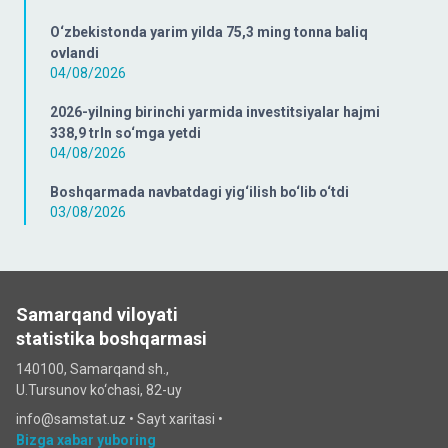
O‘zbekistonda yarim yilda 75,3 ming tonna baliq
ovlandi
04/08/2026
2026-yilning birinchi yarmida investitsiyalar hajmi
338,9 trln so‘mga yetdi
04/08/2026
Boshqarmada navbatdagi yig‘ilish bo‘lib o‘tdi
03/08/2026
Samarqand viloyati
statistika boshqarmasi
140100, Samarqand sh.,
U.Tursunov ko‘chаsi, 82-uy
info@samstat.uz
•
Sayt xaritasi
•
Bizga xabar yuboring