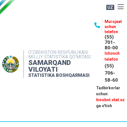
UZ
BOSHQARMA HAQIDA
Murojaat
uchun
OCHIQ MA'LUMOTLAR
telefon
(55)
NASHRLAR
701-
80-00
INTERAKTIV XIZMATLAR
O‘ZBEKISTON RESPUBLIKASI
Ishonch
MILLIY STATISTIKA QO‘MITASI
MATBUOT XIZMATI
telefon
SAMARQAND
(55)
MUROJAATLAR
VILOYATI
706-
STATISTIKA BOSHQARMASI
KONTAKTLAR
58-60
Tadbirkorlar
uchun:
hisobot.stat.uz
ga o'tish