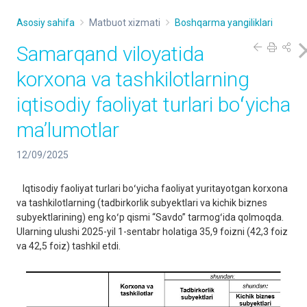
Asosiy sahifa
Matbuot xizmati
Boshqarma yangiliklari
Samarqand viloyatida
korxona va tashkilotlarning
iqtisodiy faoliyat turlari boʻyicha
maʼlumotlar
12/09/2025
Iqtisodiy faoliyat turlari boʻyicha faoliyat yuritayotgan korxona
va tashkilotlarning (tadbirkorlik subyektlari va kichik biznes
subyektlarining) eng koʻp qismi “Savdo” tarmogʻida qolmoqda.
Ularning ulushi 2025-yil 1-sentabr holatiga 35,9 foizni (42,3 foiz
va 42,5 foiz) tashkil etdi.