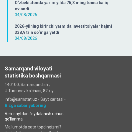
O‘zbekistonda yarim yilda 75,3 ming tonna baliq
ovlandi
04/08/2026
2026-yilning birinchi yarmida investitsiyalar hajmi
338,9 trln so‘mga yetdi
04/08/2026
Samarqand viloyati
statistika boshqarmasi
140100, Samarqand sh.,
U.Tursunov ko‘chаsi, 82-uy
info@samstat.uz
•
Sayt xaritasi
•
Bizga xabar yuboring
Veb-saytdan foydalanish uchun
qo‘llanma
Ma'lumotda xato topdingizmi?