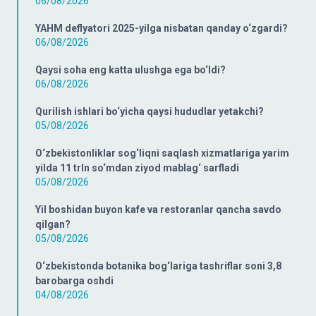
06/08/2026
YAHM deflyatori 2025-yilga nisbatan qanday o‘zgardi?
06/08/2026
Qaysi soha eng katta ulushga ega bo‘ldi?
06/08/2026
Qurilish ishlari bo‘yicha qaysi hududlar yetakchi?
05/08/2026
O‘zbekistonliklar sog‘liqni saqlash xizmatlariga yarim
yilda 11 trln so‘mdan ziyod mablag‘ sarfladi
05/08/2026
Yil boshidan buyon kafe va restoranlar qancha savdo
qilgan?
05/08/2026
O‘zbekistonda botanika bog‘lariga tashriflar soni 3,8
barobarga oshdi
04/08/2026