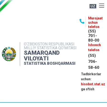
UZ
BOSHQARMA HAQIDA
Murojaat
uchun
OCHIQ MA'LUMOTLAR
telefon
(55)
NASHRLAR
701-
80-00
INTERAKTIV XIZMATLAR
O‘ZBEKISTON RESPUBLIKASI
Ishonch
MILLIY STATISTIKA QO‘MITASI
MATBUOT XIZMATI
telefon
SAMARQAND
(55)
MUROJAATLAR
VILOYATI
706-
STATISTIKA BOSHQARMASI
KONTAKTLAR
58-60
Tadbirkorlar
uchun:
hisobot.stat.uz
ga o'tish