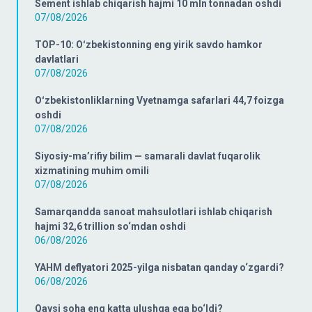
Sement ishlab chiqarish hajmi 10 mln tonnadan oshdi
07/08/2026
TOP-10: Oʻzbekistonning eng yirik savdo hamkor
davlatlari
07/08/2026
Oʻzbekistonliklarning Vyetnamga safarlari 44,7 foizga
oshdi
07/08/2026
Siyosiy-ma’rifiy bilim — samarali davlat fuqarolik
xizmatining muhim omili
07/08/2026
Samarqandda sanoat mahsulotlari ishlab chiqarish
hajmi 32,6 trillion so‘mdan oshdi
06/08/2026
YAHM deflyatori 2025-yilga nisbatan qanday o‘zgardi?
06/08/2026
Qaysi soha eng katta ulushga ega bo‘ldi?