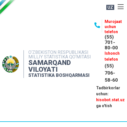
UZ
BOSHQARMA HAQIDA
Murojaat
uchun
OCHIQ MA'LUMOTLAR
telefon
(55)
NASHRLAR
701-
80-00
INTERAKTIV XIZMATLAR
O‘ZBEKISTON RESPUBLIKASI
Ishonch
MILLIY STATISTIKA QO‘MITASI
MATBUOT XIZMATI
telefon
SAMARQAND
(55)
MUROJAATLAR
VILOYATI
706-
STATISTIKA BOSHQARMASI
KONTAKTLAR
58-60
Tadbirkorlar
uchun:
hisobot.stat.uz
ga o'tish