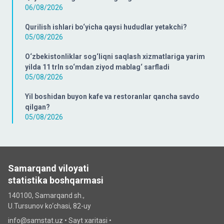
06/08/2026
Qurilish ishlari bo‘yicha qaysi hududlar yetakchi?
05/08/2026
O‘zbekistonliklar sog‘liqni saqlash xizmatlariga yarim
yilda 11 trln so‘mdan ziyod mablag‘ sarfladi
05/08/2026
Yil boshidan buyon kafe va restoranlar qancha savdo
qilgan?
05/08/2026
Samarqand viloyati
statistika boshqarmasi
140100, Samarqand sh.,
U.Tursunov ko‘chаsi, 82-uy
info@samstat.uz
•
Sayt xaritasi
•