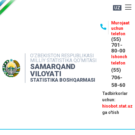
UZ
BOSHQARMA HAQIDA
Murojaat
uchun
OCHIQ MA'LUMOTLAR
telefon
(55)
NASHRLAR
701-
80-00
INTERAKTIV XIZMATLAR
O‘ZBEKISTON RESPUBLIKASI
Ishonch
MILLIY STATISTIKA QO‘MITASI
MATBUOT XIZMATI
telefon
SAMARQAND
(55)
MUROJAATLAR
VILOYATI
706-
STATISTIKA BOSHQARMASI
KONTAKTLAR
58-60
Tadbirkorlar
uchun:
hisobot.stat.uz
ga o'tish