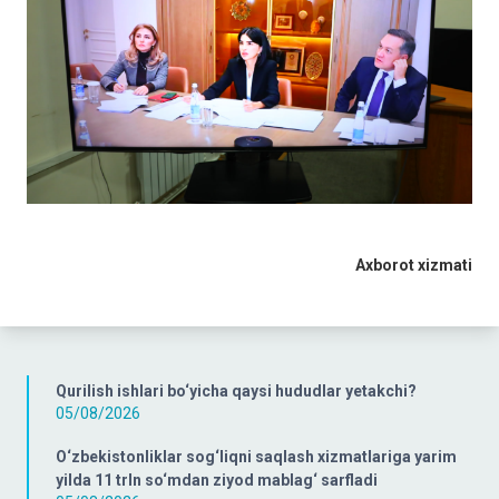
Axborot xizmati
Qurilish ishlari bo‘yicha qaysi hududlar yetakchi?
05/08/2026
O‘zbekistonliklar sog‘liqni saqlash xizmatlariga yarim
yilda 11 trln so‘mdan ziyod mablag‘ sarfladi