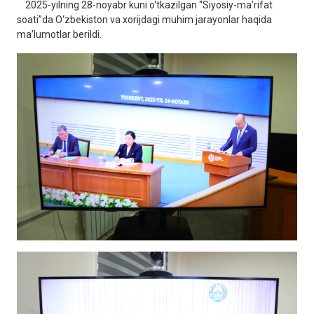
2025-yilning 28-noyabr kuni o‘tkazilgan “Siyosiy-maʼrifat
soati”da O‘zbekiston va xorijdagi muhim jarayonlar haqida
ma’lumotlar berildi.