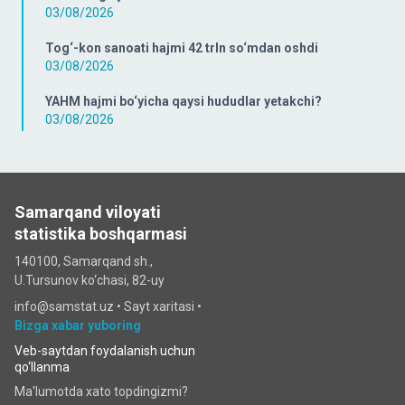
03/08/2026
Tog‘-kon sanoati hajmi 42 trln so‘mdan oshdi
03/08/2026
YAHM hajmi bo‘yicha qaysi hududlar yetakchi?
03/08/2026
Samarqand viloyati
statistika boshqarmasi
140100, Samarqand sh.,
U.Tursunov ko‘chаsi, 82-uy
info@samstat.uz
•
Sayt xaritasi
•
Bizga xabar yuboring
Veb-saytdan foydalanish uchun
qo‘llanma
Ma'lumotda xato topdingizmi?