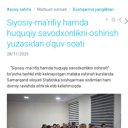
Asosiy sahifa
Matbuot xizmati
Boshqarma yangiliklari
Siyosiy-ma’rifiy hamda
huquqiy savodxonlikni oshirish
yuzasidan o‘quv soati
28/11/2025
“Siyosiy-ma’rifiy hamda huquqiy savodxonlikni oshirish”
bo‘yicha tashkil etib kelinayotgan malaka oshirish kurslarida
Samarqand viloyati Statistika boshqarmasi xodimlari ham
doimiy ravishda ishtirok etib kelishmoqda.