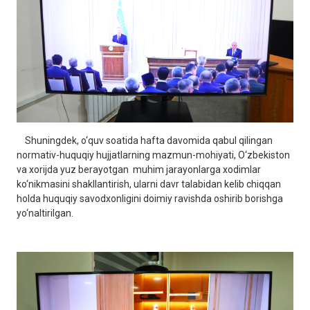
Shuningdek, o‘quv soatida hafta davomida qabul qilingan
normativ-huquqiy hujjatlarning mazmun-mohiyati, O‘zbekiston
va xorijda yuz berayotgan muhim jarayonlarga xodimlar
ko‘nikmasini shakllantirish, ularni davr talabidan kelib chiqqan
holda huquqiy savodxonligini doimiy ravishda oshirib borishga
yo‘naltirilgan.