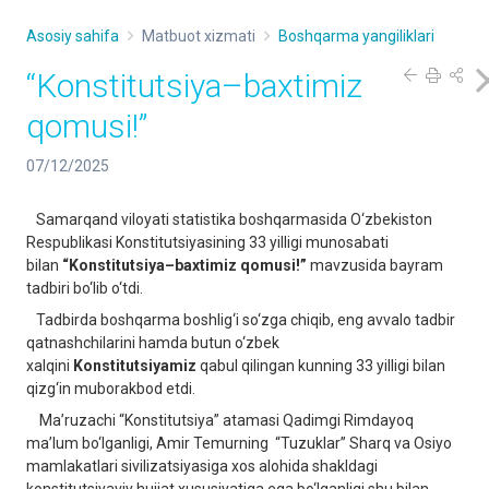
Asosiy sahifa
Matbuot xizmati
Boshqarma yangiliklari
“Konstitutsiya–baxtimiz
qomusi!”
07/12/2025
Samarqand viloyati statistika boshqarmasida O‘zbekiston
Respublikasi Konstitutsiyasining 33 yilligi munosabati
bilan
“Konstitutsiya–baxtimiz qomusi!”
mavzusida bayram
tadbiri bo‘lib o‘tdi.
Tadbirda boshqarma boshlig‘i so‘zga chiqib, eng avvalo tadbir
qatnashchilarini hamda butun o‘zbek
xalqini
Konstitutsiyamiz
qabul qilingan kunning 33 yilligi bilan
qizg‘in muborakbod etdi.
Ma’ruzachi “Konstitutsiya” atamasi Qadimgi Rimdayoq
ma’lum bo‘lganligi, Amir Temurning “Tuzuklar” Sharq va Osiyo
mamlakatlari sivilizatsiyasiga xos alohida shakldagi