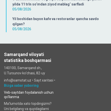
yilda 11 trln so‘mdan ziyod mablag‘ sarfladi
05/08/2026
Yil boshidan buyon kafe va restoranlar qancha savdo
qilgan?
05/08/2026
Samarqand viloyati
statistika boshqarmasi
140100, Samarqand sh.,
U.Tursunov ko‘chаsi, 82-uy
info@samstat.uz
•
Sayt xaritasi
•
Bizga xabar yuboring
Veb-saytdan foydalanish uchun
qo‘llanma
Ma'lumotda xato topdingizmi?
Uni belgilang va quyidagilarni