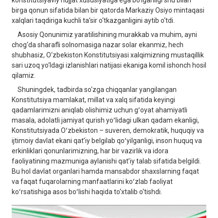
konstitutsiyaviy hujjat xususiyatiga ega bo‘lganligi shu bilan
birga qonun sifatida bilan bir qatorda Markaziy Osiyo mintaqasi
xalqlari taqdiriga kuchli ta’sir o‘tkazganligini aytib o‘tdi.
Asosiy Qonunimiz yaratilishining murakkab va muhim, ayni
chog‘da sharafli solnomasiga nazar solar ekanmiz, hech
shubhasiz, O‘zbekiston Konstitutsiyasi xalqimizning mustaqillik
sari uzoq yo‘ldagi izlanishlari natijasi ekaniga komil ishonch hosil
qilamiz.
Shuningdek, tadbirda so‘zga chiqqanlar yangilangan
Konstitutsiya mamlakat, millat va xalq sifatida keyingi
qadamlarimizni aniqlab olishimiz uchun gʻoyat ahamiyatli
masala, adolatli jamiyat qurish yoʻlidagi ulkan qadam ekanligi,
Konstitutsiyada Oʻzbekiston – suveren, demokratik, huquqiy va
ijtimoiy davlat ekani qatʼiy belgilab qoʻyilganligi, inson huquq va
erkinliklari qonunlarimizning, har bir vazirlik va idora
faoliyatining mazmuniga aylanishi qatʼiy talab sifatida belgildi.
Bu hol davlat organlari hamda mansabdor shaxslarning faqat
va faqat fuqarolarning manfaatlarini koʻzlab faoliyat
koʻrsatishiga asos boʻlishi haqida to‘xtalib o‘tishdi.