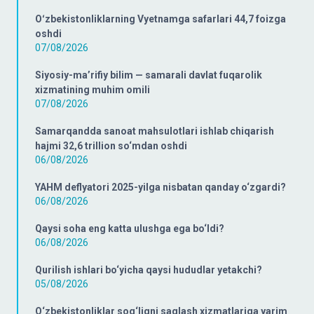
Oʻzbekistonliklarning Vyetnamga safarlari 44,7 foizga
oshdi
07/08/2026
Siyosiy-ma’rifiy bilim — samarali davlat fuqarolik
xizmatining muhim omili
07/08/2026
Samarqandda sanoat mahsulotlari ishlab chiqarish
hajmi 32,6 trillion so‘mdan oshdi
06/08/2026
YAHM deflyatori 2025-yilga nisbatan qanday o‘zgardi?
06/08/2026
Qaysi soha eng katta ulushga ega bo‘ldi?
06/08/2026
Qurilish ishlari bo‘yicha qaysi hududlar yetakchi?
05/08/2026
O‘zbekistonliklar sog‘liqni saqlash xizmatlariga yarim