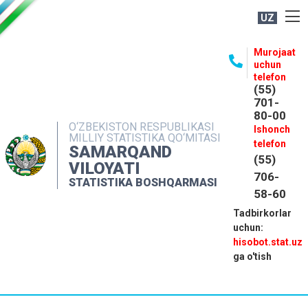
UZ
BOSHQARMA HAQIDA
Murojaat
uchun
OCHIQ MA'LUMOTLAR
telefon
(55)
NASHRLAR
701-
80-00
INTERAKTIV XIZMATLAR
O‘ZBEKISTON RESPUBLIKASI
Ishonch
MILLIY STATISTIKA QO‘MITASI
MATBUOT XIZMATI
telefon
SAMARQAND
(55)
MUROJAATLAR
VILOYATI
706-
STATISTIKA BOSHQARMASI
KONTAKTLAR
58-60
Tadbirkorlar
uchun:
hisobot.stat.uz
ga o'tish