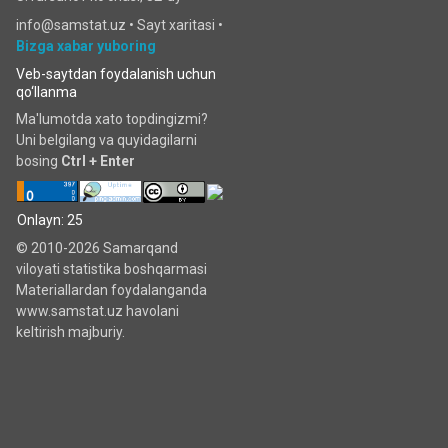
info@samstat.uz
•
Sayt xaritasi
•
Bizga xabar yuboring
Veb-saytdan foydalanish uchun
qo‘llanma
Ma'lumotda xato topdingizmi?
Uni belgilang va quyidagilarni
bosing
Ctrl + Enter
Onlayn: 25
© 2010-2026 Samarqand
viloyati statistika boshqarmasi
Materiallardan foydalanganda
www.samstat.uz havolani
keltirish majburiy.