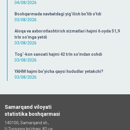
04/08/2026
Boshqarmada navbatdagi yig‘ilish bo‘lib o‘tdi
03/08/2026
Aloqa va axborotlashtirish xizmatlari hajmi 6 oyda 51,9
trln so‘mga yetdi
03/08/2026
Tog‘-kon sanoati hajmi 42 trln so‘mdan oshdi
03/08/2026
YAHM hajmi bo‘yicha qaysi hududlar yetakchi?
03/08/2026
Samarqand viloyati
statistika boshqarmasi
140100, Samarqand sh.,
U.Tursunov ko‘chаsi, 82-uy