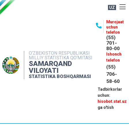
UZ
BOSHQARMA HAQIDA
Murojaat
uchun
OCHIQ MA'LUMOTLAR
telefon
(55)
NASHRLAR
701-
80-00
INTERAKTIV XIZMATLAR
O‘ZBEKISTON RESPUBLIKASI
Ishonch
MILLIY STATISTIKA QO‘MITASI
MATBUOT XIZMATI
telefon
SAMARQAND
(55)
MUROJAATLAR
VILOYATI
706-
STATISTIKA BOSHQARMASI
KONTAKTLAR
58-60
Tadbirkorlar
uchun:
hisobot.stat.uz
ga o'tish