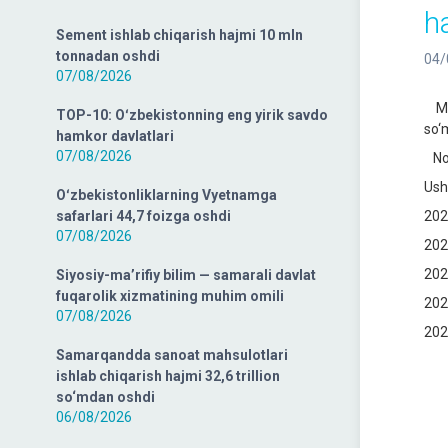
h
Sement ishlab chiqarish hajmi 10 mln
tonnadan oshdi
04/
07/08/2026
Mil
TOP-10: Oʻzbekistonning eng yirik savdo
so‘m
hamkor davlatlari
07/08/2026
Nora
Ush
Oʻzbekistonliklarning Vyetnamga
safarlari 44,7 foizga oshdi
202
07/08/2026
202
202
Siyosiy-ma’rifiy bilim — samarali davlat
fuqarolik xizmatining muhim omili
202
07/08/2026
202
Samarqandda sanoat mahsulotlari
ishlab chiqarish hajmi 32,6 trillion
so‘mdan oshdi
06/08/2026