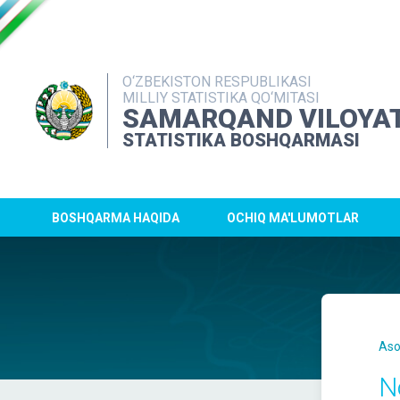
O‘ZBEKISTON RESPUBLIKASI
MILLIY STATISTIKA QO‘MITASI
SAMARQAND VILOYAT
STATISTIKA BOSHQARMASI
BOSHQARMA HAQIDA
OCHIQ MA'LUMOTLAR
Aso
N