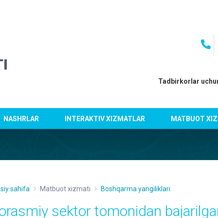
I
Tadbirkorlar uchu
NASHRLAR
INTERAKTIV XIZMATLAR
MATBUOT XIZ
siy sahifa
Matbuot xizmati
Boshqarma yangiliklari
orasmiy sektor tomonidan bajarilgan 