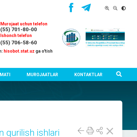
Murojaat uchun telefon
(55) 701-80-00
Ishonch telefon
(55) 706-58-60
n:
hisobot.stat.uz
ga o'tish
MATI
MUROJAATLAR
KONTAKTLAR
qurilish ishlari