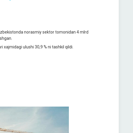
a O‘zbekistonda norasmiy sektor tomonidan 4 mlrd
oshgan.
 xajmidagi ulushi 30,9 % ni tashkil qildi.