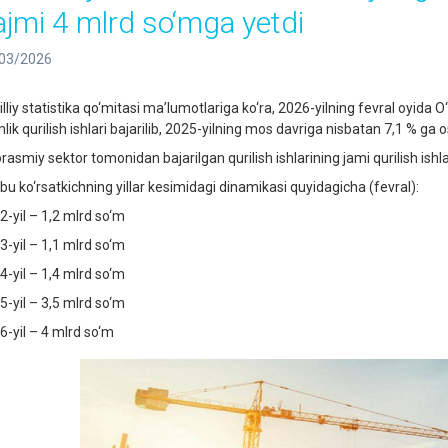
ajmi 4 mlrd so‘mga yetdi
03/2026
liy statistika qo‘mitasi ma’lumotlariga ko‘ra, 2026-yilning fevral oyid
lik qurilish ishlari bajarilib, 2025-yilning mos davriga nisbatan 7,1 % ga 
smiy sektor tomonidan bajarilgan qurilish ishlarining jami qurilish ishlari
bu ko‘rsatkichning yillar kesimidagi dinamikasi quyidagicha (fevral):
2-yil – 1,2 mlrd so‘m
3-yil – 1,1 mlrd so‘m
4-yil – 1,4 mlrd so‘m
5-yil – 3,5 mlrd so‘m
6-yil – 4 mlrd so‘m