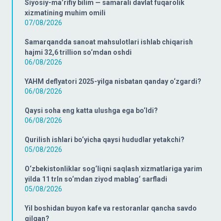
Siyosiy-ma’rifiy bilim — samarali davlat fuqarolik
xizmatining muhim omili
07/08/2026
Samarqandda sanoat mahsulotlari ishlab chiqarish
hajmi 32,6 trillion so‘mdan oshdi
06/08/2026
YAHM deflyatori 2025-yilga nisbatan qanday o‘zgardi?
06/08/2026
Qaysi soha eng katta ulushga ega bo‘ldi?
06/08/2026
Qurilish ishlari bo‘yicha qaysi hududlar yetakchi?
05/08/2026
O‘zbekistonliklar sog‘liqni saqlash xizmatlariga yarim
yilda 11 trln so‘mdan ziyod mablag‘ sarfladi
05/08/2026
Yil boshidan buyon kafe va restoranlar qancha savdo
qilgan?