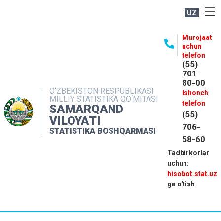
UZ
BOSHQARMA HAQIDA
Murojaat
uchun
OCHIQ MA'LUMOTLAR
telefon
(55)
NASHRLAR
701-
80-00
INTERAKTIV XIZMATLAR
O‘ZBEKISTON RESPUBLIKASI
Ishonch
MILLIY STATISTIKA QO‘MITASI
MATBUOT XIZMATI
telefon
SAMARQAND
(55)
MUROJAATLAR
VILOYATI
706-
STATISTIKA BOSHQARMASI
KONTAKTLAR
58-60
Tadbirkorlar
uchun:
hisobot.stat.uz
ga o'tish