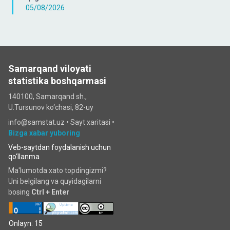
05/08/2026
Samarqand viloyati
statistika boshqarmasi
140100, Samarqand sh.,
U.Tursunov ko‘chаsi, 82-uy
info@samstat.uz
•
Sayt xaritasi
•
Bizga xabar yuboring
Veb-saytdan foydalanish uchun
qo‘llanma
Ma'lumotda xato topdingizmi?
Uni belgilang va quyidagilarni
bosing
Ctrl + Enter
Onlayn: 15