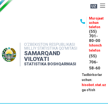
UZ
BOSHQARMA HAQIDA
Murojaat
uchun
OCHIQ MA'LUMOTLAR
telefon
(55)
NASHRLAR
701-
80-00
INTERAKTIV XIZMATLAR
O‘ZBEKISTON RESPUBLIKASI
Ishonch
MILLIY STATISTIKA QO‘MITASI
MATBUOT XIZMATI
telefon
SAMARQAND
(55)
MUROJAATLAR
VILOYATI
706-
STATISTIKA BOSHQARMASI
KONTAKTLAR
58-60
Tadbirkorlar
uchun:
hisobot.stat.uz
ga o'tish