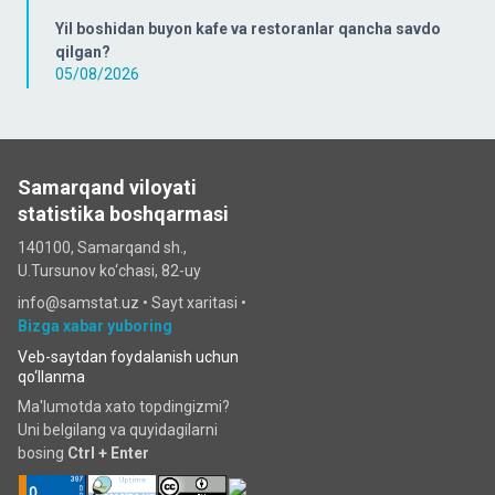
Yil boshidan buyon kafe va restoranlar qancha savdo
qilgan?
05/08/2026
Samarqand viloyati
statistika boshqarmasi
140100, Samarqand sh.,
U.Tursunov ko‘chаsi, 82-uy
info@samstat.uz
•
Sayt xaritasi
•
Bizga xabar yuboring
Veb-saytdan foydalanish uchun
qo‘llanma
Ma'lumotda xato topdingizmi?
Uni belgilang va quyidagilarni
bosing
Ctrl + Enter