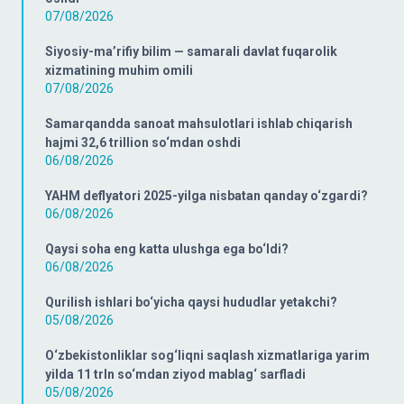
07/08/2026
Siyosiy-ma’rifiy bilim — samarali davlat fuqarolik
xizmatining muhim omili
07/08/2026
Samarqandda sanoat mahsulotlari ishlab chiqarish
hajmi 32,6 trillion so‘mdan oshdi
06/08/2026
YAHM deflyatori 2025-yilga nisbatan qanday o‘zgardi?
06/08/2026
Qaysi soha eng katta ulushga ega bo‘ldi?
06/08/2026
Qurilish ishlari bo‘yicha qaysi hududlar yetakchi?
05/08/2026
O‘zbekistonliklar sog‘liqni saqlash xizmatlariga yarim
yilda 11 trln so‘mdan ziyod mablag‘ sarfladi
05/08/2026