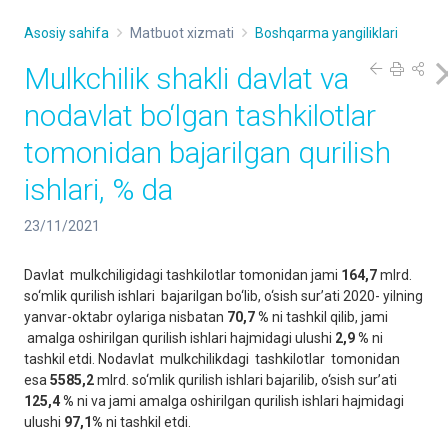
Asosiy sahifa
Matbuot xizmati
Boshqarma yangiliklari
Mulkchilik shakli davlat va
nodavlat bo‘lgan tashkilotlar
tomonidan bajarilgan qurilish
ishlari, % da
23/11/2021
Davlat mulkchiligidagi tashkilotlar tomonidan jami
164,7
mlrd.
so‘mlik qurilish ishlari bajarilgan bo‘lib, o‘sish sur’ati 2020- yilning
yanvar-oktabr oylariga nisbatan
70,7
%
ni tashkil qilib, jami
amalga oshirilgan qurilish ishlari hajmidagi ulushi
2,9 %
ni
tashkil etdi. Nodavlat mulkchilikdagi tashkilotlar tomonidan
esa
5585,2
mlrd. so‘mlik qurilish ishlari bajarilib, o‘sish sur’ati
125,4 %
ni va jami amalga oshirilgan qurilish ishlari hajmidagi
ulushi
97,1%
ni tashkil etdi.