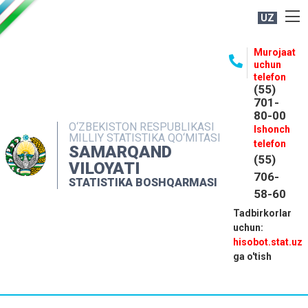
UZ
BOSHQARMA HAQIDA
Murojaat
uchun
OCHIQ MA'LUMOTLAR
telefon
(55)
NASHRLAR
701-
80-00
INTERAKTIV XIZMATLAR
O‘ZBEKISTON RESPUBLIKASI
Ishonch
MILLIY STATISTIKA QO‘MITASI
MATBUOT XIZMATI
telefon
SAMARQAND
(55)
MUROJAATLAR
VILOYATI
706-
STATISTIKA BOSHQARMASI
KONTAKTLAR
58-60
Tadbirkorlar
uchun:
hisobot.stat.uz
ga o'tish