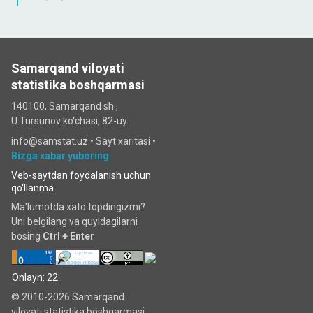
Samarqand viloyati
statistika boshqarmasi
140100, Samarqand sh.,
U.Tursunov ko‘chаsi, 82-uy
info@samstat.uz
•
Sayt xaritasi
•
Bizga xabar yuboring
Veb-saytdan foydalanish uchun
qo‘llanma
Ma'lumotda xato topdingizmi?
Uni belgilang va quyidagilarni
bosing
Ctrl + Enter
Onlayn: 22
© 2010-2026 Samarqand
viloyati statistika boshqarmasi