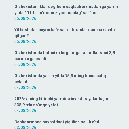
O‘zbekistonliklar sog‘liqni saqlash xizmatlariga yarim
yilda 11 trln so‘mdan ziyod mablag‘ sarfladi
05/08/2026
Yil boshidan buyon kafe va restoranlar qancha savdo
qilgan?
05/08/2026
O‘zbekistonda botanika bog‘lariga tashriflar soni 3,8
barobarga oshdi
04/08/2026
O‘zbekistonda yarim yilda 75,3 ming tonna baliq
ovlandi
04/08/2026
2026-yilning birinchi yarmida investitsiyalar hajmi
338,9 trln so‘mga yetdi
04/08/2026
Boshqarmada navbatdagi yig‘ilish bo‘lib o‘tdi
03/08/2026