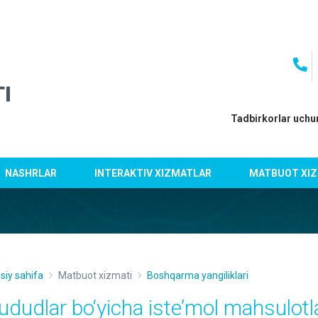
I
Tadbirkorlar uchu
NASHRLAR
INTERAKTIV XIZMATLAR
MATBUOT XIZ
siy sahifa
Matbuot xizmati
Boshqarma yangiliklari
ududlar bo‘yicha iste’mol mahsulotla