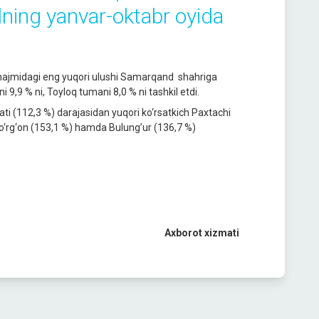
yilning yanvar-oktabr oyida
mi hajmidagi eng yuqori ulushi Samarqand shahriga
 9,9 % ni, Toyloq tumani 8,0 % ni tashkil etdi.
’ati (112,3 %) darajasidan yuqori ko‘rsatkich Paxtachi
aqo‘rg‘on (153,1 %) hamda Bulung’ur (136,7 %)
Axborot xizmati