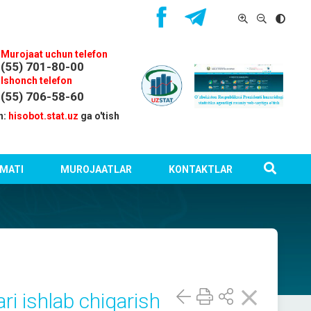
Murojaat uchun telefon
(55) 701-80-00
Ishonch telefon
(55) 706-58-60
n:
hisobot.stat.uz
ga o'tish
MATI
MUROJAATLAR
KONTAKTLAR
ri ishlab chiqarish