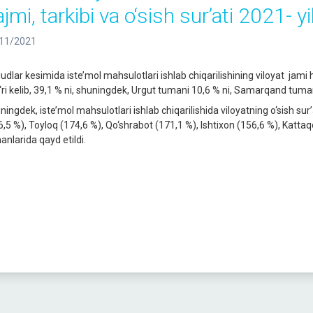
jmi, tarkibi va o‘sish sur’ati 2021- 
11/2021
udlar kesimida iste’mol mahsulotlari ishlab chiqarilishining viloyat ja
g‘ri kelib, 39,1 % ni, shuningdek, Urgut tumani 10,6 % ni, Samarqand tumani
ningdek, iste’mol mahsulotlari ishlab chiqarilishida viloyatning o‘sish sur
6,5 %), Toyloq (174,6 %), Qo‘shrabot (171,1 %), Ishtixon (156,6 %), Katt
anlarida qayd etildi.