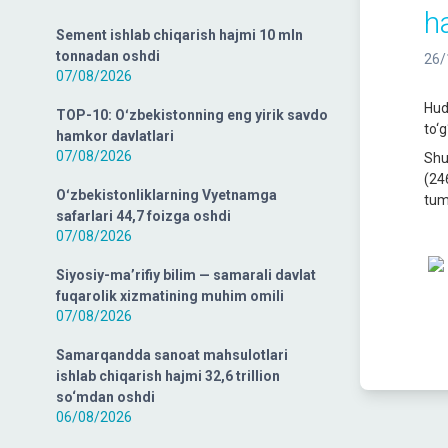
ha
Sement ishlab chiqarish hajmi 10 mln
tonnadan oshdi
26/
07/08/2026
Hud
TOP-10: Oʻzbekistonning eng yirik savdo
to‘
hamkor davlatlari
07/08/2026
Shu
(24
Oʻzbekistonliklarning Vyetnamga
tum
safarlari 44,7 foizga oshdi
07/08/2026
Siyosiy-ma’rifiy bilim — samarali davlat
fuqarolik xizmatining muhim omili
07/08/2026
Samarqandda sanoat mahsulotlari
ishlab chiqarish hajmi 32,6 trillion
so‘mdan oshdi
06/08/2026