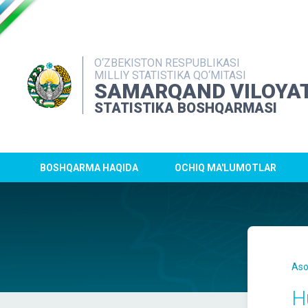
O‘ZBEKISTON RESPUBLIKASI
MILLIY STATISTIKA QO‘MITASI
SAMARQAND VILOYAT
STATISTIKA BOSHQARMASI
BOSHQARMA HAQIDA
OCHIQ MA'LUMOTLAR
Aso
H