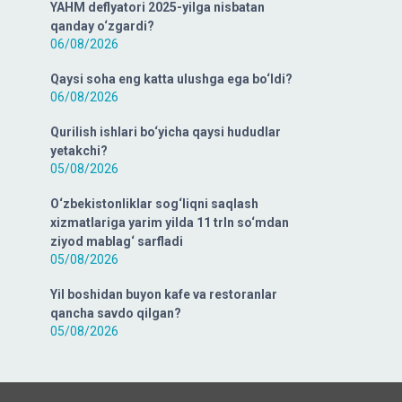
YAHM deflyatori 2025-yilga nisbatan
qanday o‘zgardi?
06/08/2026
Qaysi soha eng katta ulushga ega bo‘ldi?
06/08/2026
Qurilish ishlari bo‘yicha qaysi hududlar
yetakchi?
05/08/2026
O‘zbekistonliklar sog‘liqni saqlash
xizmatlariga yarim yilda 11 trln so‘mdan
ziyod mablag‘ sarfladi
05/08/2026
Yil boshidan buyon kafe va restoranlar
qancha savdo qilgan?
05/08/2026