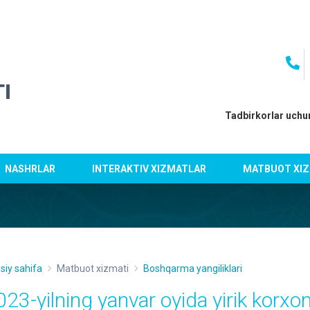
I
Tadbirkorlar uchu
NASHRLAR
INTERAKTIV XIZMATLAR
MATBUOT XIZ
siy sahifa
Matbuot xizmati
Boshqarma yangiliklari
023-yilning yanvar oyida yirik korxo