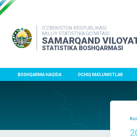
O‘ZBEKISTON RESPUBLIKASI
MILLIY STATISTIKA QO‘MITASI
SAMARQAND VILOYAT
STATISTIKA BOSHQARMASI
BOSHQARMA HAQIDA
OCHIQ MA'LUMOTLAR
Aso
2