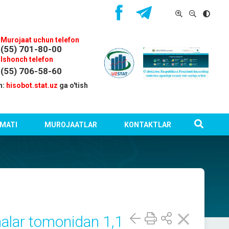
Murojaat uchun telefon
(55) 701-80-00
Ishonch telefon
(55) 706-58-60
n:
hisobot.stat.uz
ga o'tish
MATI
MUROJAATLAR
KONTAKTLAR
nalar tomonidan 1,1