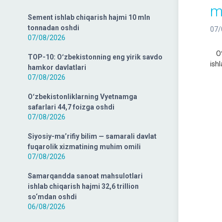
m
Sement ishlab chiqarish hajmi 10 mln
tonnadan oshdi
07/
07/08/2026
Oʻz
TOP-10: Oʻzbekistonning eng yirik savdo
ish
hamkor davlatlari
07/08/2026
Oʻzbekistonliklarning Vyetnamga
safarlari 44,7 foizga oshdi
07/08/2026
Siyosiy-ma’rifiy bilim — samarali davlat
fuqarolik xizmatining muhim omili
07/08/2026
Samarqandda sanoat mahsulotlari
ishlab chiqarish hajmi 32,6 trillion
so‘mdan oshdi
06/08/2026