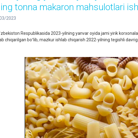
ing tonna makaron mahsulotlari ishl
03/2023
bekiston Respublikasida 2023-yilning yanvar oyida jami yirik korxona
lab chiqarilgan boʻlib, mazkur ishlab chiqarish 2022-yilning tegishli davr