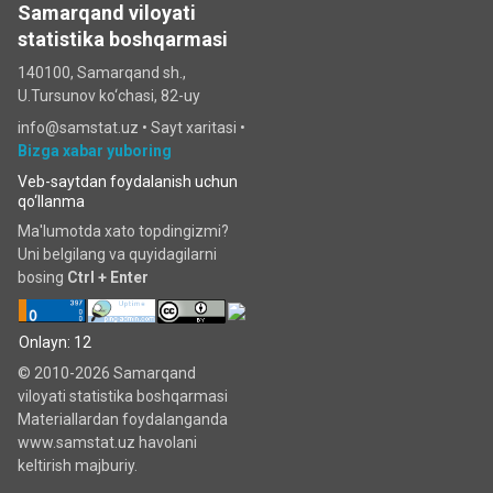
Samarqand viloyati
statistika boshqarmasi
140100, Samarqand sh.,
U.Tursunov ko‘chаsi, 82-uy
info@samstat.uz
•
Sayt xaritasi
•
Bizga xabar yuboring
Veb-saytdan foydalanish uchun
qo‘llanma
Ma'lumotda xato topdingizmi?
Uni belgilang va quyidagilarni
bosing
Ctrl + Enter
Onlayn: 12
© 2010-2026 Samarqand
viloyati statistika boshqarmasi
Materiallardan foydalanganda
www.samstat.uz havolani
keltirish majburiy.