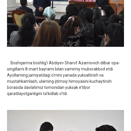
Boshqarma boshlig‘i Abdiyev Sharof Azamovich dilbar opa-
singillarni 8-mart bayrami bilan samimiy muborakbod etdi.
Ayollarning jamiyatdagi o‘rnini yanada yuksaltirish va
mustahkamlash, ularning ijtimoiy himoyasini kuchaytirish
borasida davlatimiz tomonidan yuksak e’tibor
qaratilayotganligini ta’kidlab o‘tdi.