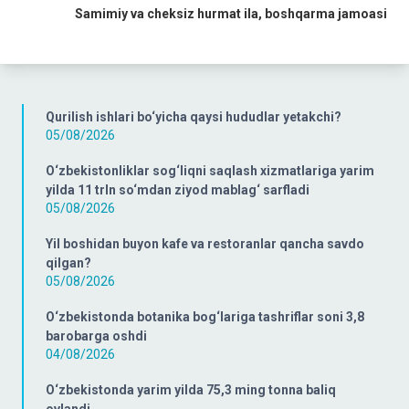
Samimiy va cheksiz hurmat ila,
boshqarma jamoasi
Qurilish ishlari bo‘yicha qaysi hududlar yetakchi?
05/08/2026
O‘zbekistonliklar sog‘liqni saqlash xizmatlariga yarim
yilda 11 trln so‘mdan ziyod mablag‘ sarfladi
05/08/2026
Yil boshidan buyon kafe va restoranlar qancha savdo
qilgan?
05/08/2026
O‘zbekistonda botanika bog‘lariga tashriflar soni 3,8
barobarga oshdi
04/08/2026
O‘zbekistonda yarim yilda 75,3 ming tonna baliq
ovlandi