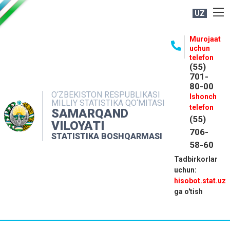
UZ
BOSHQARMA HAQIDA
Murojaat
uchun
OCHIQ MA'LUMOTLAR
telefon
(55)
NASHRLAR
701-
80-00
INTERAKTIV XIZMATLAR
O‘ZBEKISTON RESPUBLIKASI
Ishonch
MILLIY STATISTIKA QO‘MITASI
MATBUOT XIZMATI
telefon
SAMARQAND
(55)
MUROJAATLAR
VILOYATI
706-
STATISTIKA BOSHQARMASI
KONTAKTLAR
58-60
Tadbirkorlar
uchun:
hisobot.stat.uz
ga o'tish