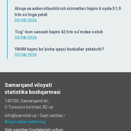
Aloqa va axborotlashtirish xizmatlari hajmi 6 oyda 51,9
trln so‘mga yetdi
03/08/2026
Tog‘-kon sanoati hajmi 42 trln so‘mdan oshdi
03/08/2026
YAHM hajmi bo‘yicha qaysi hududlar yetakchi?
03/08/2026
Samarqand viloyati
statistika boshqarmasi
140100, Samarqand sh.,
U.Tursunov ko‘chаsi, 82-uy
info@samstat.uz
•
Sayt xaritasi
•
Bizga xabar yuboring
Veb-saytdan foydalanish uchun