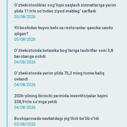
O‘zbekistonliklar sog‘liqni saqlash xizmatlariga yarim
yilda 11 trln so‘mdan ziyod mablag‘ sarfladi
05/08/2026
Yil boshidan buyon kafe va restoranlar qancha savdo
qilgan?
05/08/2026
O‘zbekistonda botanika bog‘lariga tashriflar soni 3,8
barobarga oshdi
04/08/2026
O‘zbekistonda yarim yilda 75,3 ming tonna baliq
ovlandi
04/08/2026
2026-yilning birinchi yarmida investitsiyalar hajmi
338,9 trln so‘mga yetdi
04/08/2026
Boshqarmada navbatdagi yig‘ilish bo‘lib o‘tdi
03/08/2026