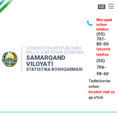
UZ
BOSHQARMA HAQIDA
Murojaat
uchun
OCHIQ MA'LUMOTLAR
telefon
(55)
NASHRLAR
701-
80-00
INTERAKTIV XIZMATLAR
O‘ZBEKISTON RESPUBLIKASI
Ishonch
MILLIY STATISTIKA QO‘MITASI
MATBUOT XIZMATI
telefon
SAMARQAND
(55)
MUROJAATLAR
VILOYATI
706-
STATISTIKA BOSHQARMASI
KONTAKTLAR
58-60
Tadbirkorlar
uchun:
hisobot.stat.uz
ga o'tish