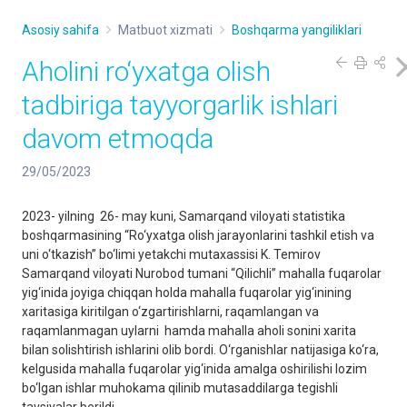
Asosiy sahifa
Matbuot xizmati
Boshqarma yangiliklari
Aholini ro‘yxatga olish
tadbiriga tayyorgarlik ishlari
davom etmoqda
29/05/2023
2023- yilning 26- may kuni, Samarqand viloyati statistika
boshqarmasining “Ro‘yxatga olish jarayonlarini tashkil etish va
uni o‘tkazish” bo‘limi yetakchi mutaxassisi K. Temirov
Samarqand viloyati Nurobod tumani “Qilichli” mahalla fuqarolar
yig‘inida joyiga chiqqan holda mahalla fuqarolar yig‘inining
xaritasiga kiritilgan o‘zgartirishlarni, raqamlangan va
raqamlanmagan uylarni hamda mahalla aholi sonini xarita
bilan solishtirish ishlarini olib bordi. O‘rganishlar natijasiga ko‘ra,
kelgusida mahalla fuqarolar yig‘inida amalga oshirilishi lozim
bo‘lgan ishlar muhokama qilinib mutasaddilarga tegishli