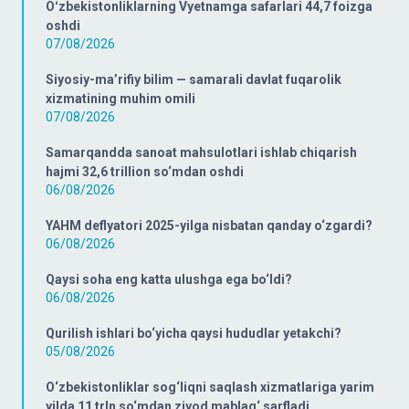
Oʻzbekistonliklarning Vyetnamga safarlari 44,7 foizga
oshdi
07/08/2026
Siyosiy-ma’rifiy bilim — samarali davlat fuqarolik
xizmatining muhim omili
07/08/2026
Samarqandda sanoat mahsulotlari ishlab chiqarish
hajmi 32,6 trillion so‘mdan oshdi
06/08/2026
YAHM deflyatori 2025-yilga nisbatan qanday o‘zgardi?
06/08/2026
Qaysi soha eng katta ulushga ega bo‘ldi?
06/08/2026
Qurilish ishlari bo‘yicha qaysi hududlar yetakchi?
05/08/2026
O‘zbekistonliklar sog‘liqni saqlash xizmatlariga yarim
yilda 11 trln so‘mdan ziyod mablag‘ sarfladi