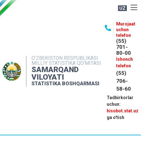
UZ
BOSHQARMA HAQIDA
Murojaat
uchun
OCHIQ MA'LUMOTLAR
telefon
(55)
NASHRLAR
701-
80-00
INTERAKTIV XIZMATLAR
O‘ZBEKISTON RESPUBLIKASI
Ishonch
MILLIY STATISTIKA QO‘MITASI
MATBUOT XIZMATI
telefon
SAMARQAND
(55)
MUROJAATLAR
VILOYATI
706-
STATISTIKA BOSHQARMASI
KONTAKTLAR
58-60
Tadbirkorlar
uchun:
hisobot.stat.uz
ga o'tish