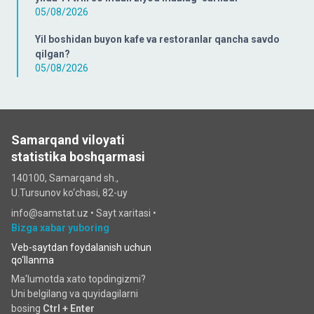
05/08/2026
Yil boshidan buyon kafe va restoranlar qancha savdo
qilgan?
05/08/2026
Samarqand viloyati
statistika boshqarmasi
140100, Samarqand sh.,
U.Tursunov ko‘chаsi, 82-uy
info@samstat.uz
•
Sayt xaritasi
•
Bizga xabar yuboring
Veb-saytdan foydalanish uchun
qo‘llanma
Ma'lumotda xato topdingizmi?
Uni belgilang va quyidagilarni
bosing
Ctrl + Enter