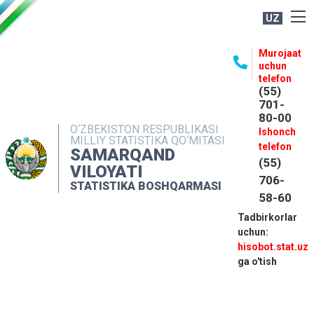
UZ
BOSHQARMA HAQIDA
Murojaat
uchun
OCHIQ MA'LUMOTLAR
telefon
(55)
NASHRLAR
701-
80-00
INTERAKTIV XIZMATLAR
O‘ZBEKISTON RESPUBLIKASI
Ishonch
MILLIY STATISTIKA QO‘MITASI
MATBUOT XIZMATI
telefon
SAMARQAND
(55)
MUROJAATLAR
VILOYATI
706-
STATISTIKA BOSHQARMASI
KONTAKTLAR
58-60
Tadbirkorlar
uchun:
hisobot.stat.uz
ga o'tish