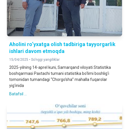
Aholini ro‘yxatga olish tadbiriga tayyorgarlik
ishlari davom etmoqda
15/04/2025 •
So‘nggi yangiliklar
2025-yilning 14-aprel kuni, Samarqand viloyati Statistika
boshqarmasi Paxtachi tumani statistika bo‘limi boshlig‘i
tomonidan tumandagi “Chorgo‘sha” mahalla fuqarolar
yig‘inida
Batafsil ...