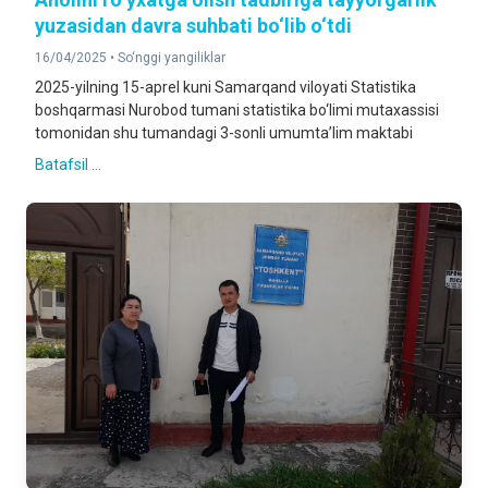
yuzasidan davra suhbati bo‘lib o‘tdi
16/04/2025 •
So‘nggi yangiliklar
2025-yilning 15-aprel kuni Samarqand viloyati Statistika
boshqarmasi Nurobod tumani statistika bo‘limi mutaxassisi
tomonidan shu tumandagi 3-sonli umumta’lim maktabi
Batafsil ...