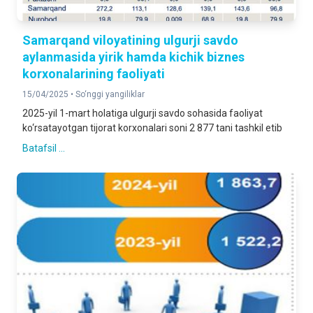
Samarqand viloyatining ulgurji savdo
aylanmasida yirik hamda kichik biznes
korxonalarining faoliyati
15/04/2025 •
So‘nggi yangiliklar
2025-yil 1-mart holatiga ulgurji savdo sohasida faoliyat
ko‘rsatayotgan tijorat korxonalari soni 2 877 tani tashkil etib
Batafsil ...