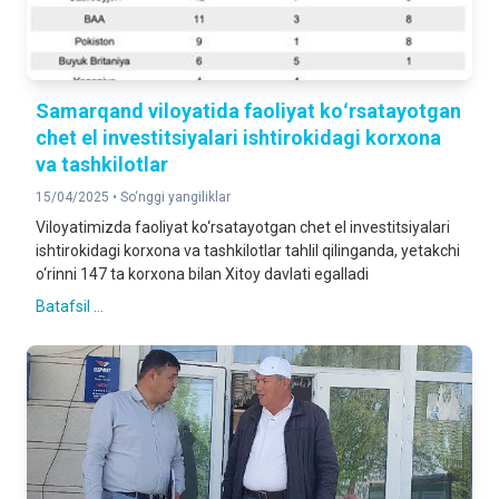
Samarqand viloyatida faoliyat koʻrsatayotgan
chet el investitsiyalari ishtirokidagi korxona
va tashkilotlar
15/04/2025 •
So‘nggi yangiliklar
Viloyatimizda faoliyat ko‘rsatayotgan chet el investitsiyalari
ishtirokidagi korxona va tashkilotlar tahlil qilinganda, yetakchi
o‘rinni 147 ta korxona bilan Xitoy davlati egalladi
Batafsil ...