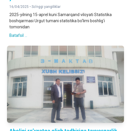
16/04/2025 •
So‘nggi yangiliklar
2025-yilning 15-aprel kuni Samarqand viloyati Statistika
boshqarmasi Urgut tumani statistika bo‘limi boshlig‘i
tomonidan
Batafsil ...
Aholini ro‘yxatga olish tadbiriga tayyorgarlik