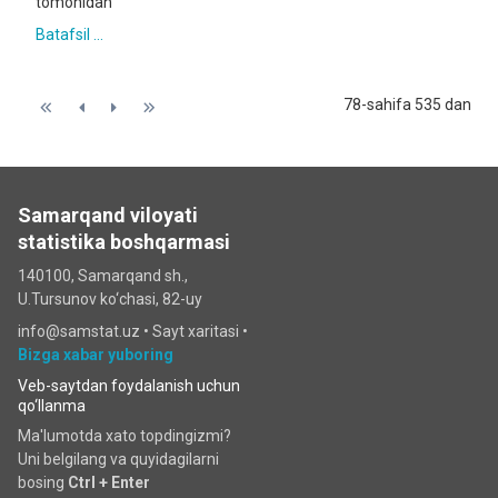
tomonidan
Batafsil ...
78-sahifa 535 dan
Samarqand viloyati
statistika boshqarmasi
140100, Samarqand sh.,
U.Tursunov ko‘chаsi, 82-uy
info@samstat.uz
•
Sayt xaritasi
•
Bizga xabar yuboring
Veb-saytdan foydalanish uchun
qo‘llanma
Ma'lumotda xato topdingizmi?
Uni belgilang va quyidagilarni
bosing
Ctrl + Enter