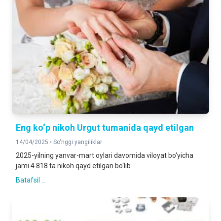
Eng ko‘p nikoh Urgut tumanida qayd etilgan
14/04/2025 •
So‘nggi yangiliklar
2025-yilning yanvar-mart oylari davomida viloyat bo‘yicha
jami 4 818 ta nikoh qayd etilgan bo‘lib
Batafsil ...