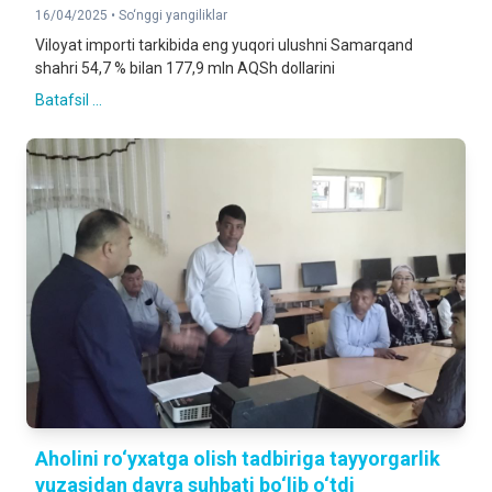
16/04/2025 •
So‘nggi yangiliklar
Viloyat importi tarkibida eng yuqori ulushni Samarqand
shahri 54,7 % bilan 177,9 mln AQSh dollarini
Batafsil ...
Aholini ro‘yxatga olish tadbiriga tayyorgarlik
yuzasidan davra suhbati bo‘lib o‘tdi