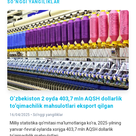
SO‘NGGI YANGILIKLAR
O‘zbekiston 2 oyda 403,7 mln AQSH dollarlik
to‘qimachilik mahsulotlari eksport qilgan
16/04/2025 •
So‘nggi yangiliklar
Milliy statistika qo‘mitasi ma’lumotlariga ko‘ra, 2025-yilning
yanvar-fevral oylarida xorijga 403,7 mln AQSH dollarlik
to‘qimachilik mahsulotlari