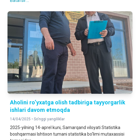
Batafsil ...
Aholini ro‘yxatga olish tadbiriga tayyorgarlik
ishlari davom etmoqda
14/04/2025 •
So‘nggi yangiliklar
2025-yilning 14-aprel kuni, Samarqand viloyati Statistika
boshqarmasi Ishtixon tumani statistika bo‘limi mutaxassisi