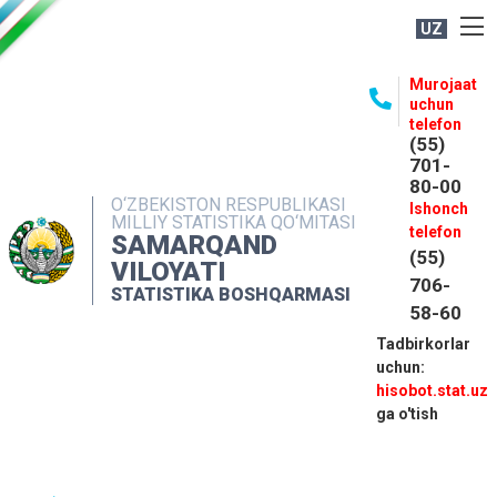
UZ
BOSHQARMA HAQIDA
Murojaat
uchun
OCHIQ MA'LUMOTLAR
telefon
(55)
NASHRLAR
701-
80-00
INTERAKTIV XIZMATLAR
O‘ZBEKISTON RESPUBLIKASI
Ishonch
MILLIY STATISTIKA QO‘MITASI
MATBUOT XIZMATI
telefon
SAMARQAND
(55)
MUROJAATLAR
VILOYATI
706-
STATISTIKA BOSHQARMASI
KONTAKTLAR
58-60
Tadbirkorlar
uchun:
hisobot.stat.uz
ga o'tish