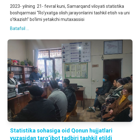
2023- yilning 21- fevral kuni, Samarqand viloyati statistika
boshqarmasi “Ro‘yxatga olish jarayonlarini tashkil etish va uni
o‘tkazish” bo‘limi yetakchi mutaxassisi
Batafsil ...
Statistika sohasiga oid Qonun hujjatlari
yuzasidan targ‘ibot tadbiri tashkil etildi