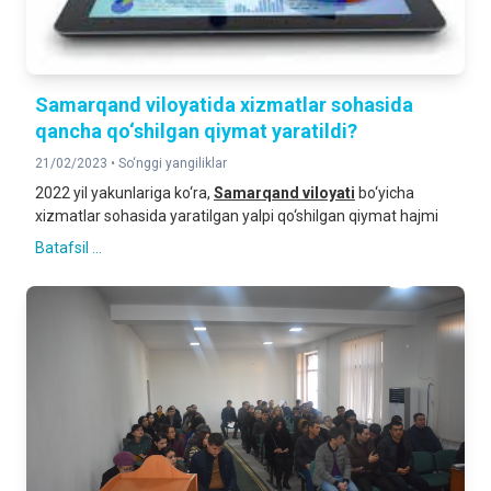
Samarqand viloyatida xizmatlar sohasida
qancha qo‘shilgan qiymat yaratildi?
21/02/2023 •
So‘nggi yangiliklar
2022 yil yakunlariga ko‘ra,
Samarqand viloyati
bo‘yicha
xizmatlar sohasida yaratilgan yalpi qo‘shilgan qiymat hajmi
Batafsil ...