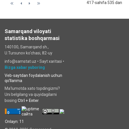
417-sahifa 535 dan
Samarqand viloyati
statistika boshqarmasi
140100, Samarqand sh.,
U.Tursunov ko‘chаsi, 82-uy
info@samstat.uz
•
Sayt xaritasi
•
Bizga xabar yuboring
Veb-saytdan foydalanish uchun
qo‘llanma
Ma'lumotda xato topdingizmi?
Uni belgilang va quyidagilarni
bosing
Ctrl + Enter
Onlayn: 11