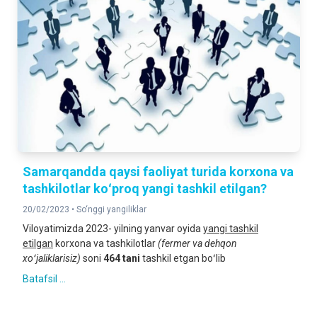
Samarqandda qaysi faoliyat turida korxona va
tashkilotlar koʻproq yangi tashkil etilgan?
20/02/2023 •
So‘nggi yangiliklar
Viloyatimizda 2023- yilning yanvar oyida
yangi tashkil
etilgan
korxona va tashkilotlar
(fermer va dehqon
xoʻjaliklarisiz)
soni
464 tani
tashkil etgan boʻlib
Batafsil ...