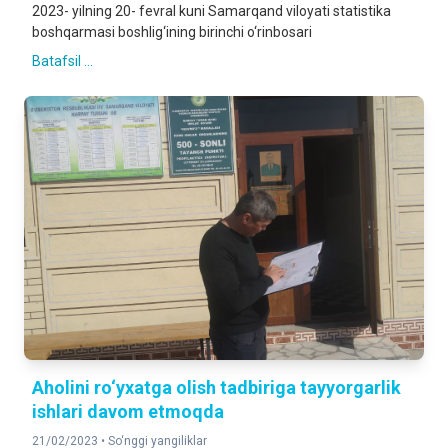
2023- yilning 20- fevral kuni Samarqand viloyati statistika
boshqarmasi boshlig‘ining birinchi o‘rinbosari
Batafsil ...
Aholini ro‘yxatga olish tadbiriga tayyorgarlik
ishlari davom etmoqda
21/02/2023 •
So‘nggi yangiliklar