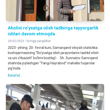
Aholini ro‘yxatga olish tadbiriga tayyorgarlik
ishlari davom etmoqda
20/02/2023 •
So‘nggi yangiliklar
2023- yilning 20- fevral kuni, Samarqand viloyati statistika
boshqarmasining “Ro‘yxatga olish jarayonlarini tashkil etish
va uni o‘tkazish” bo‘limi boshlig‘i Sh. Sunnatov Samrqand
shahrida joylashgan “Yangi Hayrabod” mahalla fuqarolar
yig‘inida
Batafsil ...