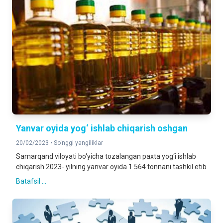
Yanvar oyida yog‘ ishlab chiqarish oshgan
20/02/2023 •
So‘nggi yangiliklar
Samarqand viloyati bo‘yicha tozalangan paxta yog‘i ishlab
chiqarish 2023- yilning yanvar oyida 1 564 tonnani tashkil etib
Batafsil ...