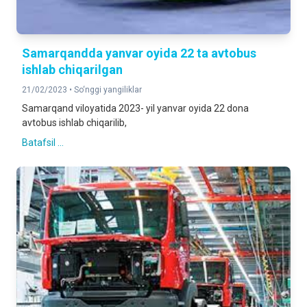
Samarqandda yanvar oyida 22 ta avtobus
ishlab chiqarilgan
21/02/2023 •
So‘nggi yangiliklar
Samarqand viloyatida 2023- yil yanvar oyida 22 dona
avtobus ishlab chiqarilib,
Batafsil ...