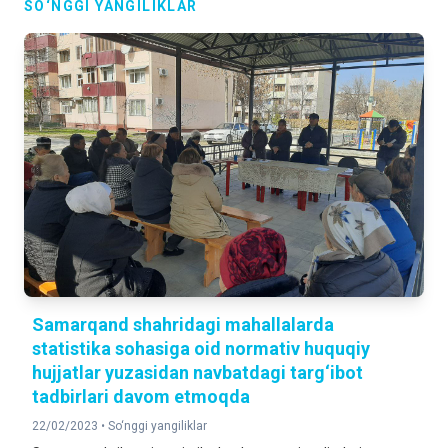
SO‘NGGI YANGILIKLAR
Samarqand shahridagi mahallalarda
statistika sohasiga oid normativ huquqiy
hujjatlar yuzasidan navbatdagi targ‘ibot
tadbirlari davom etmoqda
22/02/2023 •
So‘nggi yangiliklar