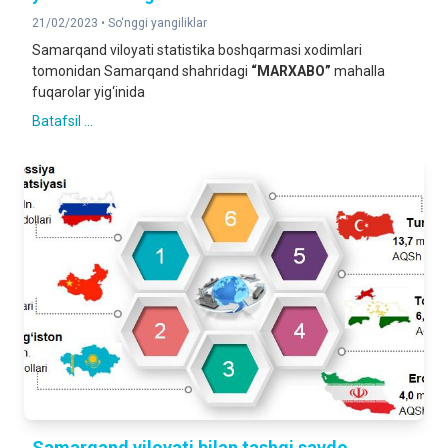
21/02/2023 •
So‘nggi yangiliklar
Samarqand viloyati statistika boshqarmasi xodimlari
tomonidan Samarqand shahridagi
“MARXABO”
mahalla
fuqarolar yig‘inida
Batafsil ...
Samarqand viloyati bilan tashqi savdo