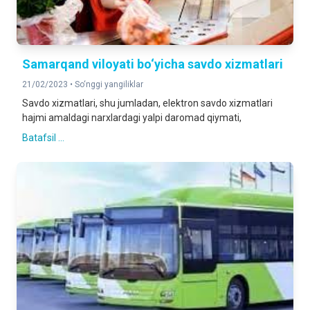
Samarqand viloyati bo‘yicha savdo xizmatlari
21/02/2023 •
So‘nggi yangiliklar
Savdo xizmatlari, shu jumladan, elektron savdo xizmatlari
hajmi amaldagi narxlardagi yalpi daromad qiymati,
Batafsil ...