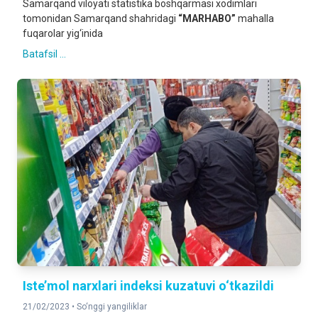
Samarqand viloyati statistika boshqarmasi xodimlari
tomonidan Samarqand shahridagi
“MARHABO”
mahalla
fuqarolar yig‘inida
Batafsil ...
Iste’mol narxlari indeksi kuzatuvi o‘tkazildi
21/02/2023 •
So‘nggi yangiliklar