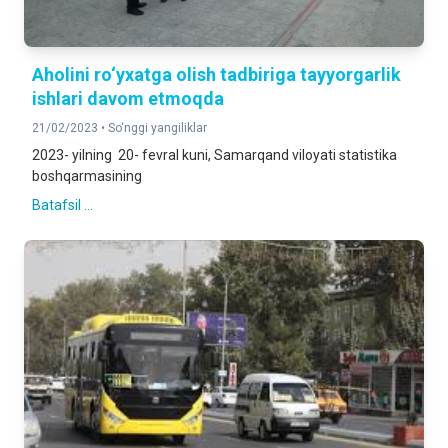
Aholini ro‘yxatga olish tadbiriga tayyorgarlik
ishlari davom etmoqda
21/02/2023 •
So‘nggi yangiliklar
2023- yilning 20- fevral kuni, Samarqand viloyati statistika
boshqarmasining
Batafsil ...